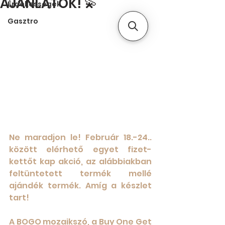
AJÁNLATOK! 💫
Érdekességek
Gasztro
Ne maradjon le! Február 18.-24.. 
között elérhető egyet fizet- 
kettőt kap akció, az alábbiakban 
feltüntetett termék mellé 
ajándék termék. Amíg a készlet 
tart!  
A BOGO mozaikszó, a Buy One Get 