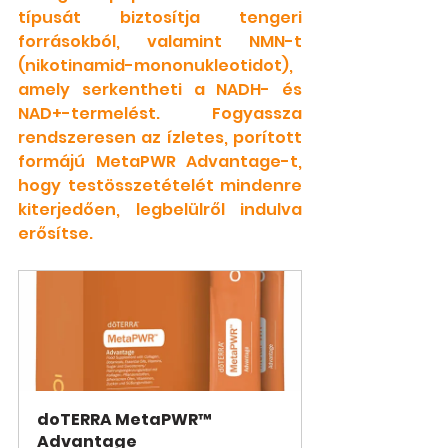
típusát biztosítja tengeri 
forrásokból, valamint NMN-t 
(nikotinamid-mononukleotidot), 
amely serkentheti a NADH- és 
NAD+-termelést. Fogyassza 
rendszeresen az ízletes, porított 
formájú MetaPWR Advantage-t, 
hogy testösszetételét mindenre 
kiterjedően, legbelülről indulva 
erősítse.
doTERRA MetaPWR™ 
Advantage 