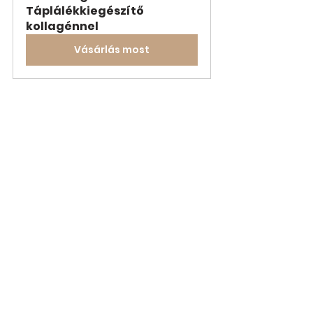
Táplálékkiegészítő 
kollagénnel
Vásárlás most