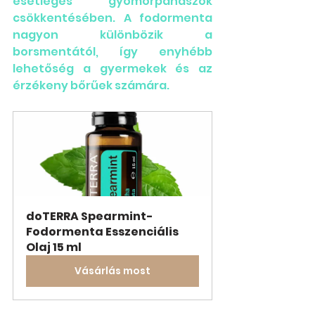
esetleges gyomorpanaszok 
csökkentésében. A fodormenta 
nagyon különbözik a 
borsmentától, így enyhébb 
lehetőség a gyermekek és az 
érzékeny bőrűek számára.
doTERRA Spearmint- 
Fodormenta Esszenciális 
Olaj 15 ml
Vásárlás most