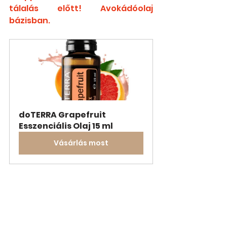
tálalás előtt! Avokádóolaj 
bázisban.
doTERRA Grapefruit 
Esszenciális Olaj 15 ml
Vásárlás most