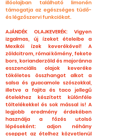
illóolajban található limonén 
támogatja az egészséges tüdő- 
és légzőszervi funkciókat.
AJÁNDÉK OLAJKEVERÉK: Vigyen 
izgalmas, új ízeket ételeibe a 
Mexikói ízek keverékével! A 
zöldcitrom, római kömény, fekete 
bors, korianderzöld és majoránna 
esszenciális olajok keveréke 
tökéletes összhangot alkot a 
salsa és guacamole szószokkal, 
illetve a fajita és taco jellegű 
ételekhez készített különféle 
töltelékekkel és sok mással is! A 
legjobb eredmény érdekében 
használja a főzés utolsó 
lépéseként: adjon néhány 
cseppet az ételhez közvetlenül 