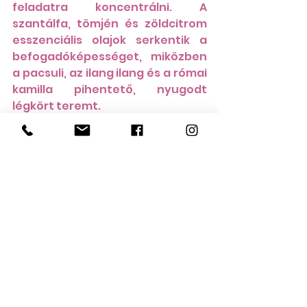
feladatra koncentrálni. A 
szantálfa, tömjén és zöldcitrom 
esszenciális olajok serkentik a 
befogadóképességet, miközben 
a pacsuli, az ilang ilang és a római 
kamilla pihentető, nyugodt 
légkört teremt.
doTERRA Jasmine Touch- 
Jázmin Roll On 10 ml
Vásárlás most