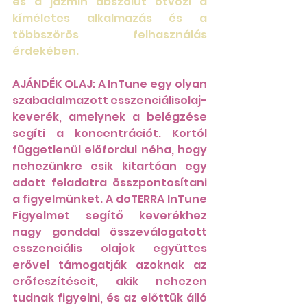
és a jázmin abszolút ötvözi a 
kíméletes alkalmazás és a 
többszörös felhasználás 
érdekében.
AJÁNDÉK OLAJ: A InTune egy olyan 
szabadalmazott esszenciálisolaj-
keverék, amelynek a belégzése 
segíti a koncentrációt. Kortól 
függetlenül előfordul néha, hogy 
nehezünkre esik kitartóan egy 
adott feladatra összpontosítani 
a figyelmünket. A doTERRA InTune 
Figyelmet segítő keverékhez 
nagy gonddal összeválogatott 
esszenciális olajok együttes 
erővel támogatják azoknak az 
erőfeszítéseit, akik nehezen 
tudnak figyelni, és az előttük álló 