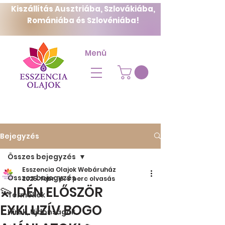
Kiszállítás Ausztriába, Szlovákiába,
Romániába és Szlovéniába!
Menü
Bejegyzés
Összes bejegyzés
Esszencia Olajok Webáruház
Összes bejegyzés
2025. febr. 19.
3 perc olvasás
💫IDÉN ELŐSZÖR
Termékek
EXKLUZÍV BOGO
Hírek, Újdonságok