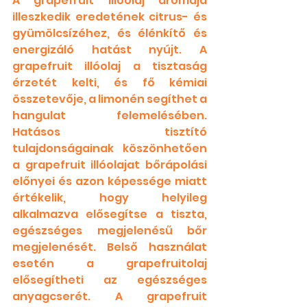
A grapefruit illóolaj aromája 
illeszkedik eredetének citrus- és 
gyümölcsízéhez, és élénkítő és 
energizáló hatást nyújt. A 
grapefruit illóolaj a tisztaság 
érzetét kelti, és fő kémiai 
összetevője, a limonén segíthet a 
hangulat felemelésében. 
Hatásos tisztító 
tulajdonságainak köszönhetően 
a grapefruit illóolajat bőrápolási 
előnyei és azon képessége miatt 
értékelik, hogy helyileg 
alkalmazva elősegítse a tiszta, 
egészséges megjelenésű bőr 
megjelenését. Belső használat 
esetén a grapefruitolaj 
elősegítheti az egészséges 
anyagcserét. A grapefruit 