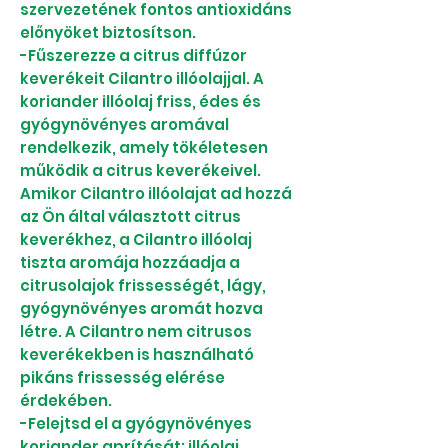
szervezetének fontos antioxidáns
előnyöket biztosítson.
-Fűszerezze a citrus diffúzor
keverékeit Cilantro illóolajjal. A
koriander illóolaj friss, édes és
gyógynövényes aromával
rendelkezik, amely tökéletesen
működik a citrus keverékeivel.
Amikor Cilantro illóolajat ad hozzá
az Ön által választott citrus
keverékhez, a Cilantro illóolaj
tiszta aromája hozzáadja a
citrusolajok frissességét, lágy,
gyógynövényes aromát hozva
létre. A Cilantro nem citrusos
keverékekben is használható
pikáns frissesség elérése
érdekében.
-Felejtsd el a gyógynövényes
koriander aprítását; illóolaj