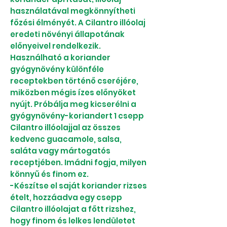
használatával megkönnyítheti
főzési élményét. A Cilantro illóolaj
eredeti növényi állapotának
előnyeivel rendelkezik.
Használható a koriander
gyógynövény különféle
receptekben történő cseréjére,
miközben mégis ízes előnyöket
nyújt. Próbálja meg kicserélni a
gyógynövény-koriandert 1 csepp
Cilantro illóolajjal az összes
kedvenc guacamole, salsa,
saláta vagy mártogatós
receptjében. Imádni fogja, milyen
könnyű és finom ez.
-Készítse el saját koriander rizses
ételt, hozzáadva egy csepp
Cilantro illóolajat a főtt rizshez,
hogy finom és lelkes lendületet