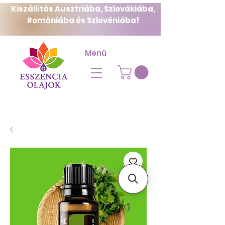
Kiszállítás Ausztriába, Szlovákiába,
Romániába és Szlovéniába!
Menü