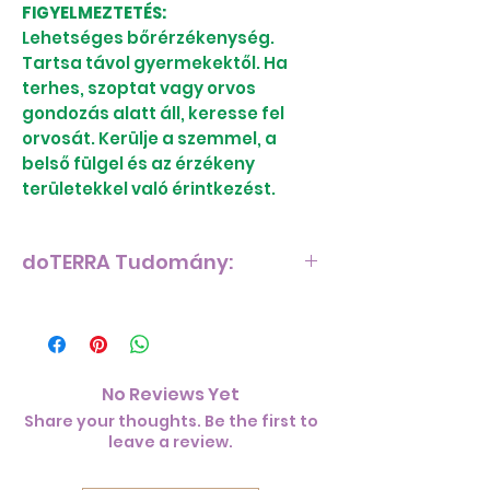
FIGYELMEZTETÉS:
Lehetséges bőrérzékenység.
Tartsa távol gyermekektől. Ha
terhes, szoptat vagy orvos
gondozás alatt áll, keresse fel
orvosát. Kerülje a szemmel, a
belső fülgel és az érzékeny
területekkel való érintkezést.
doTERRA Tudomány:
A Cilantro illóolaj kémiája
Fő kémiai összetevő: Linalool A
Cilantro fő kémiai összetevője a
No Reviews Yet
Linalool. A Linalool egy erős
Share your thoughts. Be the first to
természetes vegyi anyag,
leave a review.
amelynek számos előnye van. Egy
nemrégiben készült, a doTERRA