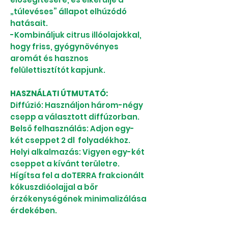
„túlevéses” állapot elhúzódó
hatásait.
-Kombináljuk citrus illóolajokkal,
hogy friss, gyógynövényes
aromát és hasznos
felülettisztítót kapjunk.
HASZNÁLATI ÚTMUTATÓ:
Diffúzió: Használjon három-négy
csepp a választott diffúzorban.
Belső felhasználás: Adjon egy-
két cseppet 2 dl folyadékhoz.
Helyi alkalmazás: Vigyen egy-két
cseppet a kívánt területre.
Hígítsa fel a doTERRA frakcionált
kókuszdióolajjal a bőr
érzékenységének minimalizálása
érdekében.