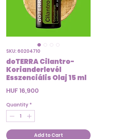
SKU: 60204710
doTERRA Cilantro-
Korianderlevél
Esszenciális Olaj 15 ml
Price
HUF 16,900
Quantity
*
Add to Cart