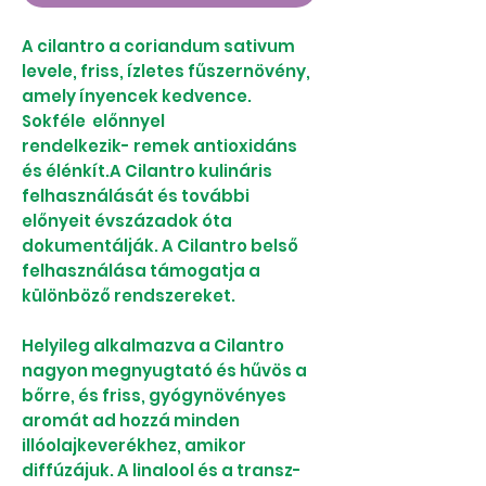
A cilantro a coriandum sativum
levele, friss, ízletes fűszernövény,
amely ínyencek kedvence.
Sokféle előnnyel
rendelkezik- remek antioxidáns
és élénkít.A Cilantro kulináris
felhasználását és további
előnyeit évszázadok óta
dokumentálják. A Cilantro belső
felhasználása támogatja a
különböző rendszereket.
Helyileg alkalmazva a Cilantro
nagyon megnyugtató és hűvös a
bőrre, és friss, gyógynövényes
aromát ad hozzá minden
illóolajkeverékhez, amikor
diffúzájuk. A linalool és a transz-