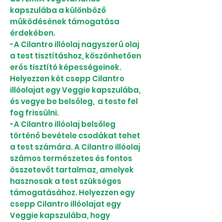
kapszulába a különböző
működésének támogatása
érdekében.
-A Cilantro illóolaj nagyszerű olaj
a test tisztításhoz, köszönhetően
erős tisztító képességeinek.
Helyezzen két csepp Cilantro
illóolajat egy Veggie kapszulába,
és vegye be belsőleg, a teste fel
fog frissülni.
-A Cilantro illóolaj belsőleg
történő bevétele csodákat tehet
a test számára. A Cilantro illóolaj
számos természetes és fontos
összetevőt tartalmaz, amelyek
hasznosak a test szükséges
támogatásához. Helyezzen egy
csepp Cilantro illóolajat egy
Veggie kapszulába, hogy