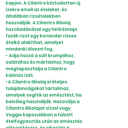
kapjon. A Cilantro köztudottan új
ízekre emeli az ételeket, és
általában rizsételekben
használják. A Cilantro illóolaj
hozzáadásával egy hétköznapi
fazék rizst egy koriander rizses
ételké alakíthat, amelyet
mindenki élvezni fog.
- Adja hozzá a sült krumplihoz,
salátához és mártáshoz, hogy
megtapasztalja a Cilantro
különös ízét.
-A Cilantro illóolaj erőteljes
tulajdonságokat tartalmaz,
amelyek segítik az emésztést, ha
belsőleg használják. Használja a
Cilantro illóolajat vízzel vagy
Veggie kapszulában a túlzott
ételfogyasztás után az emésztés
elősegítésére, és elkerülje a