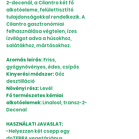
2-decenál, a Cilantro két fő
alkotóeleme, felülettisztító
tulajdonságokkal rendelkezik. A
Cilantro gasztronómiai
felhasználása végtelen, ízes
ízvilágot adva a húsokhoz,
salátákhoz, mártásokhoz.
Aromás leírás:
Friss,
gyógynövényes, édes, csípős
Kinyerési módszer:
Gőz
desztilláció
Növényi rész:
Levél
Fő természetes kémiai
alkotóelemek:
Linalool, transz-2-
Decenal
HASZNÁLATI JAVASLAT:
-Helyezzen két csepp egy
doTERRA vegetáriánus