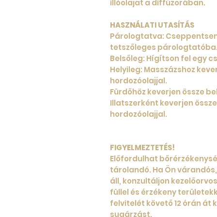
illóolajat a diffúzorában.
HASZNÁLATI UTASÍTÁS
Párologtatva: Cseppentse
tetszőleges párologtatóba
Belsőleg: Hígítson fel egy c
Helyileg: Masszázshoz kever
hordozóolajjal.
Fürdőhöz keverjen össze bel
Illatszerként keverjen össze
hordozóolajjal.
FIGYELMEZTETÉS!
Előfordulhat bőrérzékenysé
tárolandó. Ha Ön várandós, 
áll, konzultáljon kezelőorvo
füllel és érzékeny területek
felvitelét követő 12 órán át
sugárzást.