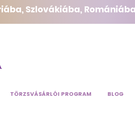
triába, Szlovákiába, Romániába
TÖRZSVÁSÁRLÓI PROGRAM
BLOG