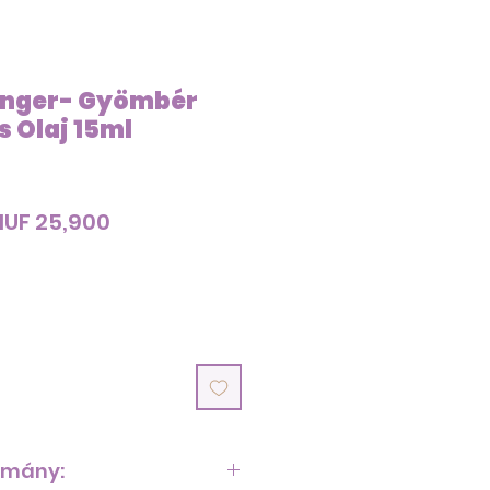
inger- Gyömbér
s Olaj 15ml
egular
Sale
HUF 25,900
rice
Price
omány: