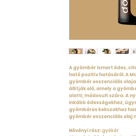
A gyömbér ismert édes, citr
ható pozitív hatásáról. A 
gyömbér esszenciális olaja
állítják elő, amely a gyömb
alatti, módosult szára. A 
inkább édességekhez, úgy
gyömbéres kekszekhez hasz
gyömbér esszenciális olaj m
Növényi rész:
gyökér