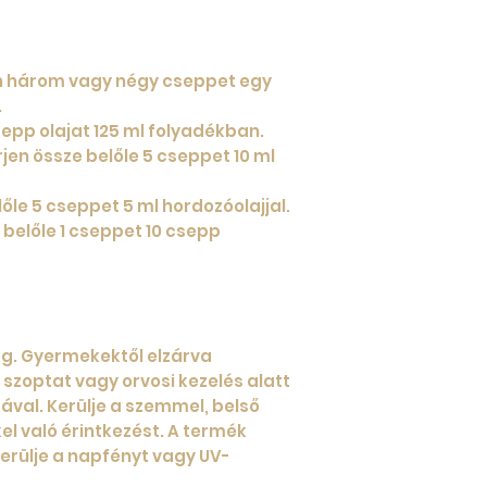
n három vagy négy cseppet egy
.
sepp olajat 125 ml folyadékban.
jen össze belőle 5 cseppet 10 ml
őle 5 cseppet 5 ml hordozóolajjal.
 belőle 1 cseppet 10 csepp
g. Gyermekektől elzárva
szoptat vagy orvosi kezelés alatt
sával. Kerülje a szemmel, belső
kel való érintkezést. A termék
 kerülje a napfényt vagy UV-