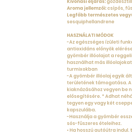
Kivonási eljárás:
gőzdesztil
Aroma jellemzői:
csípős, fű
Legfőbb természetes vegyü
sesquiphellandrene
HASZNÁLATI MÓDOK
-Az egészséges ízületi fun
antioxidáns előnyök eléré
gyömbér illóolajat a reggel
használhat más illóolajoka
turmixokban
-A gyömbér illóolaj egyik á
területének támogatása. A
kiaknázásához vegyen be na
elősegítésére. * Adhat néh
tegyen egy vagy két csepp
kapszulába.
-Használja a gyömbér essze
sós-fűszeres ételeihez.
• Ha hosszú autóútra indul