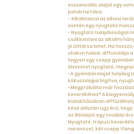
esszenciális olajat egy vat
pohártartóba.
- Alkalmazza az alhasi terü
esetén egy nyugtató mass
- Nyugtató tulajdonságai m
csökkenteni az alkalmi hány
jó útitársa lehet. Ha hossz
utakon halad, diffundálja 
tegyen egy csepp gyömbért 
élvezetet nyugtató, megny
-A gyömbérolajat helyileg i
kókuszolajjal hígítva, nyu
-Megpróbálta már hozzáadni
keverékéhez? A kiegyensúl
kialakításában diffúzálhat
késő délután úgy érzi, hogy 
az illóolajat egy további ér
Nyugtató, trópusi keverékh
narancsot, két csepp Ylan