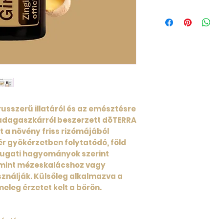
A gyömbér illóol
kémiai csoportbó
megtalálhatók ol
mint a Ylang Ylan
gyömbérolaj tar
úgynevezett zin
szeszkvifellandr
használatukkal 
egészségéhez *,
usszerű illatáról és az emésztésre
esetén elősegíti
megalapozását é
Madagaszkárról beszerzett dōTERRA
cingiberén, a sz
t a növény friss rizómájából
gyömbér illóolaj
ér gyökérzetben folytatódó, föld
alkotóeleme, m
nyugati hagyományok szerint
ízét. A gyömbéro
mint mézeskalácshoz vagy
hozzájárul a tes
nálják. Külsőleg alkalmazva a
tulajdonságaiho
eleg érzetet kelt a bőrön.
emésztést támo
alkalmi hánying
belsőleg veszik 