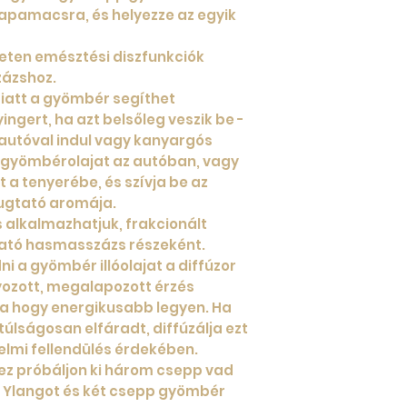
tapamacsra, és helyezze az egyik
leten emésztési diszfunkciók
zázshoz.
iatt a gyömbér segíthet
ingert, ha azt belsőleg veszik be -
ú autóval indul vagy kanyargós
a gyömbérolajat az autóban, vagy
a tenyerébe, és szívja be az
ugtató aromája.
s alkalmazhatjuk, frakcionált
gtató hasmasszázs részeként.
 a gyömbér illóolajat a diffúzor
yozott, megalapozott érzés
ja hogy energikusabb legyen. Ha
túlságosan elfáradt, diffúzálja ezt
zelmi fellendülés érdekében.
ez próbáljon ki három csepp vad
g Ylangot és két csepp gyömbér