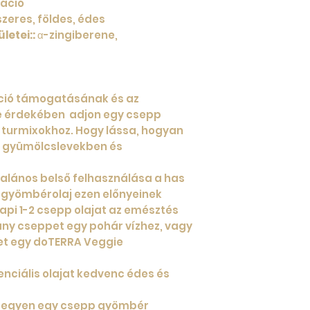
láció
masszázst hozhat
szeres, földes, édes
letei::
α-zingiberene,
kció támogatásának és az
se érdekében adjon egy csepp
i turmixokhoz. Hogy lássa, hogyan
t gyümölcslevekben és
ltalános belső felhasználása a has
 gyömbérolaj ezen előnyeinek
pi 1-2 csepp olajat az emésztés
ány cseppet egy pohár vízhez, vagy
et egy doTERRA Veggie
nciális olajat kedvenc édes és
, tegyen egy csepp gyömbér