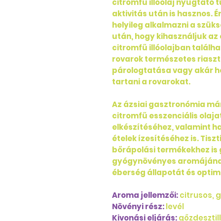
citromfű illóolaj nyugtató t
aktivitás után is hasznos. É
helyileg alkalmazni a szü
után, hogy kihasználjuk az 
citromfű illóolajban találh
rovarok természetes riasztój
párologtatása vagy akár he
tartani a rovarokat.
Az ázsiai gasztronómia már
citromfű esszenciális olaja
elkészítéséhez, valamint h
ételek ízesítéséhez is. Tisz
bőrápolási termékekhez is 
gyógynövényes aromájának
éberség állapotát és optim
Aroma jellemzői:
citrusos,
Növényi rész:
levél
Kivonási eljárás:
gőzdesztil