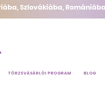
triába, Szlovákiába, Romániába
TÖRZSVÁSÁRLÓI PROGRAM
BLOG