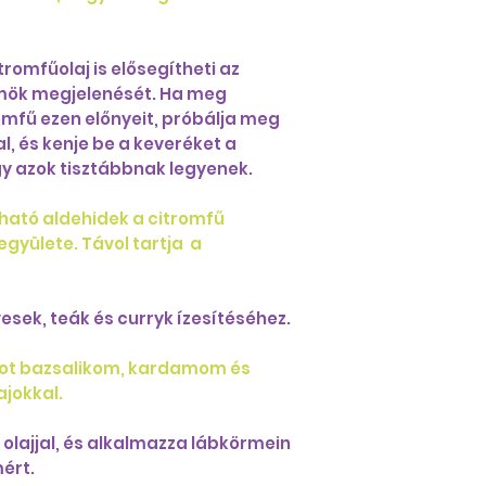
romfűolaj is elősegítheti az
mök megjelenését. Ha meg
omfű ezen előnyeit, próbálja meg
al, és kenje be a keveréket a
gy azok tisztábbnak legyenek.
álható aldehidek a citromfű
gyülete. Távol tartja a
evesek, teák és curryk ízesítéséhez.
kot bazsalikom, kardamom és
ajokkal.
 olajjal, és alkalmazza lábkörmein
ért.