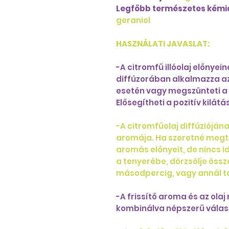
Legfőbb természetes kémia
geraniol
HASZNÁLATI JAVASLAT:
-A citromfű illóolaj előnyei
diffúzorában alkalmazza az
esetén vagy megszünteti a
Elősegítheti a pozitív kilát
-A citromfűolaj diffúziójána
aromája. Ha szeretné megtap
aromás előnyeit, de nincs i
a tenyerébe, dörzsölje össze
másodpercig, vagy annál t
-A frissítő aroma és az ola
kombinálva népszerű válas