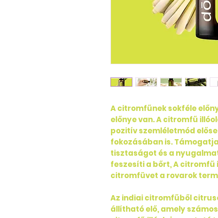
A citromfűnek sokféle előn
előnye van. A citromfű illó
pozitív szemléletmód elős
fokozásában is. Támogatja 
tisztaságot és a nyugalmat,
feszesíti a bőrt, A citromfű
citromfüvet a rovarok termé
Az indiai citromfűből citrus
állítható elő, amely számos