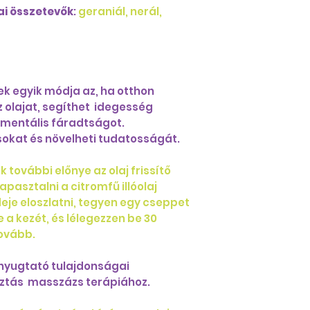
i összetevők
:
geraniál, nerál,
nek egyik módja az, ha otthon
 olajat, segíthet idegesség
 mentális fáradtságot.
ásokat és növelheti tudatosságát.
k további előnye az olaj frissítő
asztalni a citromfű illóolaj
deje eloszlatni, tegyen egy cseppet
 a kezét, és lélegezzen be 30
ovább.
j nyugtató tulajdonságai
ztás masszázs terápiához.