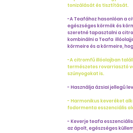
tonizálását és tisztítását.
-A Teafához hasonlóan a cit
egészséges körmök és kör
szeretné tapasztalni a citr
kombinálni a Teafa illóolajj
körmeire és a körmeire, ho
-A citromfű illóolajban tal
természetes rovarriasztó ve
szúnyogokat is.
- Használja ázsiai jellegű l
- Harmonikus keveréket al
fodormenta esszenciális ol
- Keverje teafa esszenciális
az ápolt, egészséges küllem