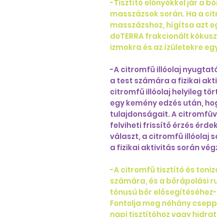
-Tisztító előnyökkel jár a bő
masszázsok során. Ha a citr
masszázshoz, hígítsa azt eg
doTERRA frakcionált kókuszol
izmokra és az ízületekre e
-A citromfű illóolaj nyugta
a test számára a fizikai akt
citromfű illóolaj helyileg 
egy kemény edzés után, hog
tulajdonságait. A citromfüv
felviheti frissítő érzés ér
választ, a citromfű illóola
a fizikai aktivitás során vé
-A citromfű tisztító és ton
számára, és a bőrápolási ru
tónusú bőr elősegítéséhez- t
Fontolja meg néhány csepp 
napi tisztítóhoz vagy hidra