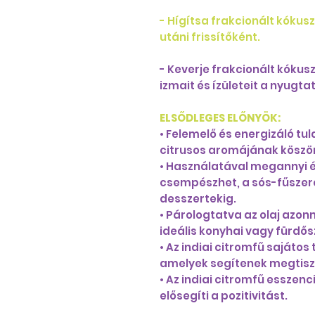
- Hígítsa frakcionált kókus
utáni frissítőként.
- Keverje frakcionált kókusz
izmait és ízületeit a nyugta
ELSŐDLEGES ELŐNYÖK:
• Felemelő és energizáló tu
citrusos aromájának köszön
• Használatával megannyi é
csempészhet, a sós-fűszere
desszertekig.
• Párologtatva az olaj azonn
ideális konyhai vagy fürdősz
• Az indiai citromfű sajátos
amelyek segítenek megtisztí
• Az indiai citromfű esszenc
elősegíti a pozitivitást.