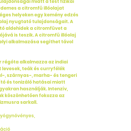
ulajdonságai miatt a test fizikai
citráltartalmat
rdemes a citromfű illóolajat
ami kiválóvá teszi
kséges helyeken egy kemény edzés
felhasználásáho
olaj nyugtató tulajdonságait. A
ató aldehidek a citromfüvet a
ává is teszik. A citromfű illóolaj
lyi alkalmazása segíthet távol
 régóta alkalmazza az indiai
t levesek, teák és curryfélék
al-, szárnyas-, marha- és tengeri
tító és tonizáló hatásai miatt
gyakran használják. Intenzív,
 köszönhetően fokozza az
izmusra sarkall.
 gyógynövényes,
láció