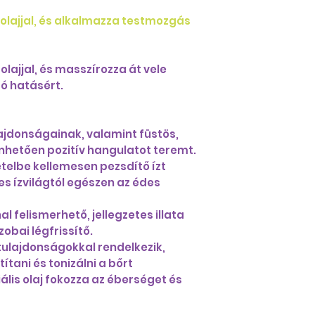
zolajjal, és alkalmazza testmozgás
olajjal, és masszírozza át vele
tó hatásért.
lajdonságainak, valamint füstös,
hetően pozitív hangulatot teremt.
telbe kellemesen pezsdítő ízt
s ízvilágtól egészen az édes
al felismerhető, jellegzetes illata
obai légfrissítő.
 tulajdonságokkal rendelkezik,
tani és tonizálni a bőrt
iális olaj fokozza az éberséget és