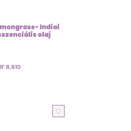
mongrass- Indiai
szenciális olaj
gular
Sale
F 8,910
ice
Price