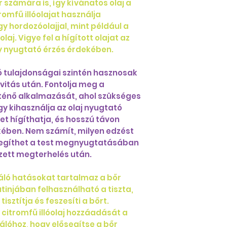
r számára is, így kívánatos olaj a
omfű illóolajat használja
y hordozóolajjal, mint például a
aj. Vigye fel a hígított olajat az
gy nyugtató érzés érdekében.
tó tulajdonságai szintén hasznosak
ivitás után. Fontolja meg a
történő alkalmazását, ahol szükséges
y kihasználja az olaj nyugtató
et hígíthatja, és hosszú távon
dekében. Nem számít, milyen edzést
j segíthet a test megnyugtatásában
gzett megterhelés után.
izáló hatásokat tartalmaz a bőr
tinjában felhasználható a tiszta,
isztítja és feszesíti a bőrt.
citromfű illóolaj hozzáadását a
tálóhoz, hogy elősegítse a bőr