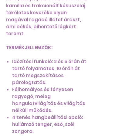
kamilla és frakcionált kókuszolaj
tökéletes keveréke olyan
magával ragadó illatot áraszt,
ami békés, pihentető légkört
teremt.
TERMÉKJELLEMZŐK:
Időzítési funkció: 2 és 5 órán át
tartó folyamatos, 10 órán át
tartó megszakításos
párologtatás.
Félhomályos és fényesen
ragyogó, meleg
hangulatvilágítás és világítás
nélküli működés.
4 zenés hangbeállítási opció:
hullámzó tenger, eső, szél,
zongora.