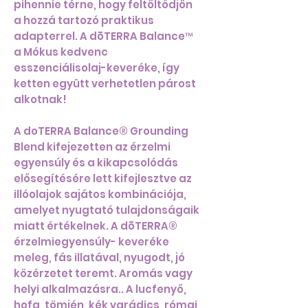
pihennie térne, hogy feltöltődjön
a hozzá tartozó praktikus
adapterrel. A dōTERRA Balance™
a Mókus kedvenc
esszenciálisolaj-keveréke, így
ketten együtt verhetetlen párost
alkotnak!
A doTERRA Balance® Grounding
Blend kifejezetten az érzelmi
egyensúly és a kikapcsolódás
elősegítésére lett kifejlesztve az
illóolajok sajátos kombinációja,
amelyet nyugtató tulajdonságaik
miatt értékelnek. A dōTERRA®
érzelmiegyensúly- keveréke
meleg, fás illatával, nyugodt, jó
közérzetet teremt. Aromás vagy
helyi alkalmazásra.. A lucfenyő,
hofa, tömjén, kék varádics, római