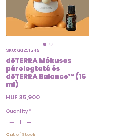
SKU: 60231549
dōTERRA Mókusos
párologtató és
dōTERRA Balance™ (15
ml)
Price
HUF 35,900
Quantity
*
Out of Stock