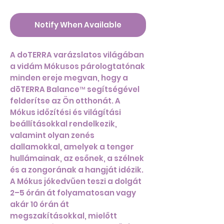
Notify When Available
A doTERRA varázslatos világában
a vidám Mókusos párologtatónak
minden ereje megvan, hogy a
dōTERRA Balance™ segítségével
felderítse az Ön otthonát. A
Mókus időzítési és világítási
beállításokkal rendelkezik,
valamint olyan zenés
dallamokkal, amelyek a tenger
hullámainak, az esőnek, a szélnek
és a zongorának a hangját idézik.
A Mókus jókedvűen teszi a dolgát
2–5 órán át folyamatosan vagy
akár 10 órán át
megszakításokkal, mielőtt