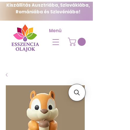
Kiszállítás Ausztriába, Szlovákiába,
Romániába és Szlovéniába!
Menü