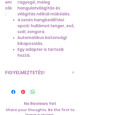
em
ragyogó, meleg
zők
hangulatvilágítás és
:
világítás nélküli működés.
4 zenés hangbeállítási
opció: hullámzó tenger, eső,
szél, zongora.
Automatikus biztonsági
kikapcsolás.
Egy adapter is tartozik
hozzá.
FIGYELMEZTETÉS!
A tisztítás nélkülözhetetlen annak
biztosítása érdekében, hogy ne
keletkezzen a megfelelő
működést már akadályozó
No Reviews Yet
olajlerakódás a párologtatóban.
Share your thoughts. Be the first to
Ezért időről időre érdemes egy-
leave a review.