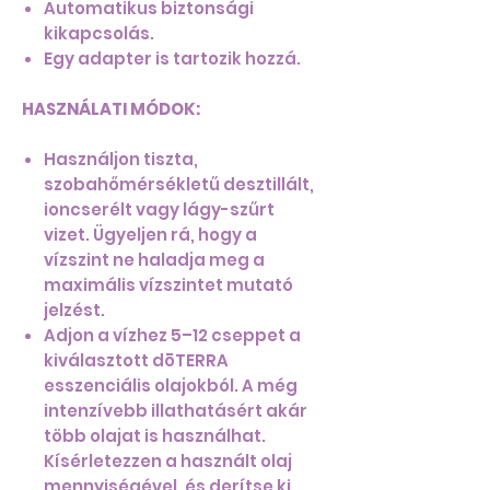
Automatikus biztonsági
kikapcsolás.
Egy adapter is tartozik hozzá.
HASZNÁLATI MÓDOK:
Használjon tiszta,
szobahőmérsékletű desztillált,
ioncserélt vagy lágy-szűrt
vizet. Ügyeljen rá, hogy a
vízszint ne haladja meg a
maximális vízszintet mutató
jelzést.
Adjon a vízhez 5–12 cseppet a
kiválasztott dōTERRA
esszenciális olajokból. A még
intenzívebb illathatásért akár
több olajat is használhat.
Kísérletezzen a használt olaj
mennyiségével, és derítse ki,