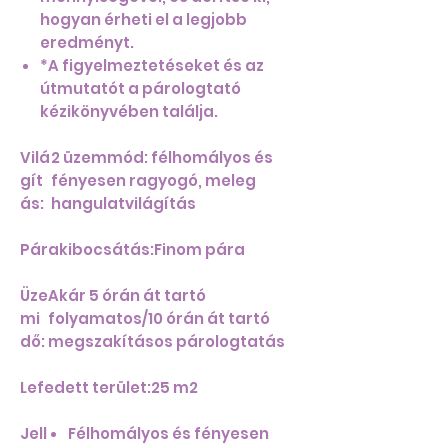
hogyan érheti el a legjobb
eredményt.
*A figyelmeztetéseket és az
útmutatót a párologtató
kézikönyvében találja.
Vilá
2 üzemmód: félhomályos és
gít
fényesen ragyogó, meleg
ás:
hangulatvilágítás
Párakibocsátás:
Finom pára
Üze
Akár 5 órán át tartó
mi
folyamatos/10 órán át tartó
dő:
megszakításos párologtatás
Lefedett terület:
25 m2
Jell
Félhomályos és fényesen