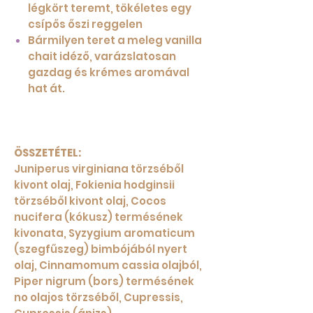
légkört teremt, tökéletes egy
csípős őszi reggelen
Bármilyen teret a meleg vanilla
chait idéző, varázslatosan
gazdag és krémes aromával
hat át.
ÖSSZETÉTEL:
Juniperus virginiana törzséből
kivont olaj, Fokienia hodginsii
törzséből kivont olaj, Cocos
nucifera (kókusz) termésének
kivonata, Syzygium aromaticum
(szegfűszeg) bimbójából nyert
olaj, Cinnamomum cassia olajból,
Piper nigrum (bors) termésének
no olajos törzséből, Cupressis,