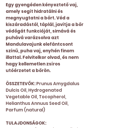
Egy gyengéden kényeztető vaj,
amely segít hidratálni és
megnyugtatni a bőrt. Véd a
kiszáradástól, táplál, javítja a bőr
védőgát funkcióját, simává és
puhává varázsolva azt
Mandulavajunk elefántcsont
színű, puha vaj, enyhén finom
illattal. Felvitelkor olvad, és nem
hagy kellemetlen zsíros
utóérzetet a bőrön.
ÖSSZETEVŐK:
Prunus Amygdalus
Dulcis Oil, Hydrogenated
Vegetable Oil, Tocopherol,
Helianthus Annuus Seed Oil,
Parfum (natural)
TULAJDONSÁGOK: