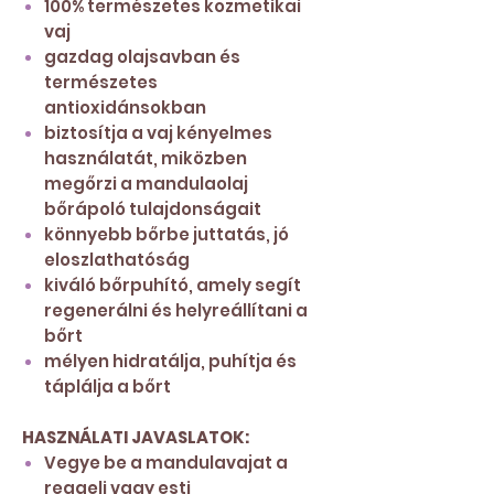
100% természetes kozmetikai
vaj
gazdag olajsavban és
természetes
antioxidánsokban
biztosítja a vaj kényelmes
használatát, miközben
megőrzi a mandulaolaj
bőrápoló tulajdonságait
könnyebb bőrbe juttatás, jó
eloszlathatóság
kiváló bőrpuhító, amely segít
regenerálni és helyreállítani a
bőrt
mélyen hidratálja, puhítja és
táplálja a bőrt
HASZNÁLATI JAVASLATOK:
Vegye be a mandulavajat a
reggeli vagy esti