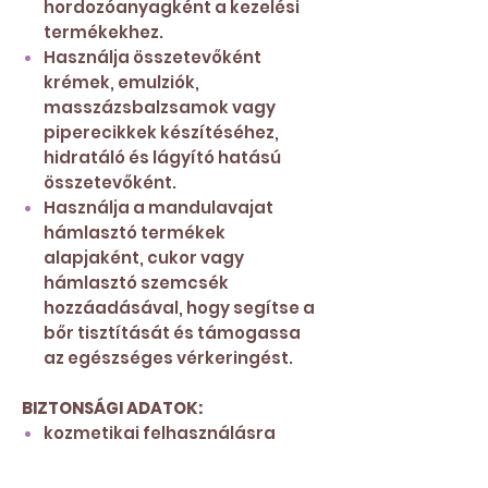
hordozóanyagként a kezelési
termékekhez.
Használja összetevőként
krémek, emulziók,
masszázsbalzsamok vagy
piperecikkek készítéséhez,
hidratáló és lágyító hatású
összetevőként.
Használja a mandulavajat
hámlasztó termékek
alapjaként, cukor vagy
hámlasztó szemcsék
hozzáadásával, hogy segítse a
bőr tisztítását és támogassa
az egészséges vérkeringést.
BIZTONSÁGI ADATOK:
kozmetikai felhasználásra