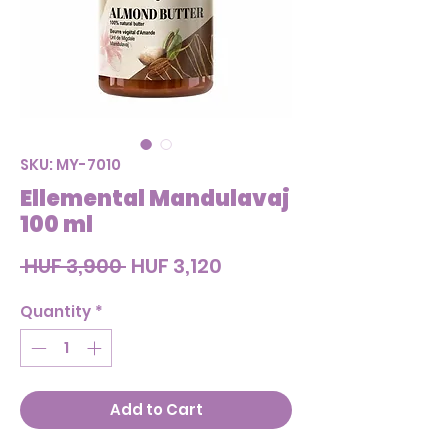
SKU: MY-7010
Ellemental Mandulavaj
100 ml
Regular
Sale
 HUF 3,900 
HUF 3,120
Price
Price
Quantity
*
Add to Cart