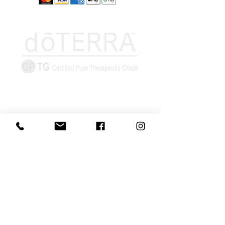
Információk
Elállás űrlap
Szállítás és
átvétel
Elállás-visszaküldés
Adatvédelmi
nyilatkozat
Általános szerződési