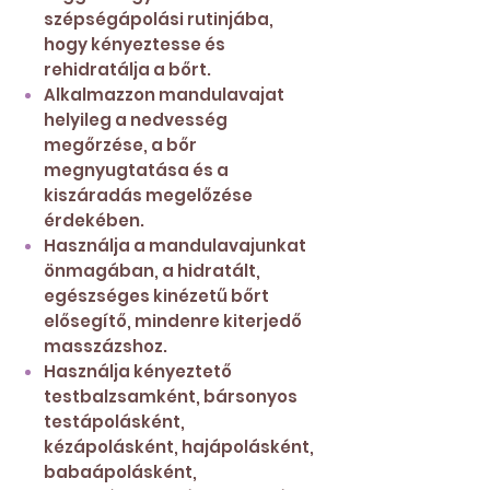
szépségápolási rutinjába,
hogy kényeztesse és
rehidratálja a bőrt.
Alkalmazzon mandulavajat
helyileg a nedvesség
megőrzése, a bőr
megnyugtatása és a
kiszáradás megelőzése
érdekében.
Használja a mandulavajunkat
önmagában, a hidratált,
egészséges kinézetű bőrt
elősegítő, mindenre kiterjedő
masszázshoz.
Használja kényeztető
testbalzsamként, bársonyos
testápolásként,
kézápolásként, hajápolásként,
babaápolásként,