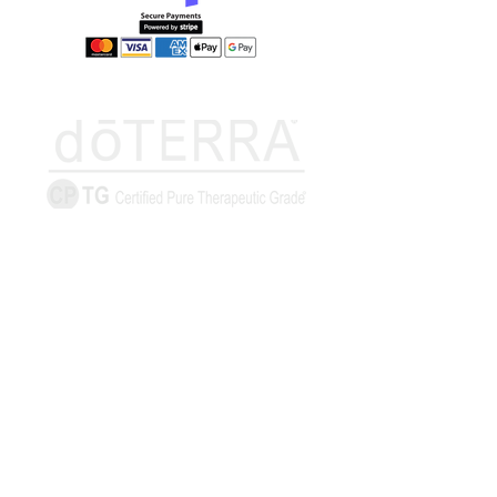
Információk
Elállás űrlap
Szállítás és
átvétel
Elállás-visszaküldés
Adatvédelmi
nyilatkozat