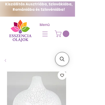
Kiszállítás Ausztriába, Szlovákiába,
Romániába és Szlovéniába!
Menü