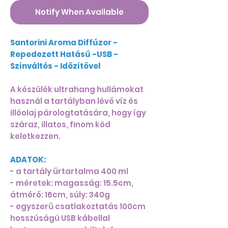
Notify When Available
Santorini Aroma Diffúzor -
Repedezett Hatású -USB -
Színváltós - Időzítővel
A készülék ultrahang hullámokat
használ a tartályban lévő víz és
illóolaj párologtatására, hogy így
száraz, illatos, finom köd
keletkezzen.
ADATOK:
- a tartály űrtartalma 400 ml
- méretek: magasság: 15.5cm,
átmérő: 16cm, súly: 340g
- egyszerű csatlakoztatás 100cm
hosszúságú USB kábellal