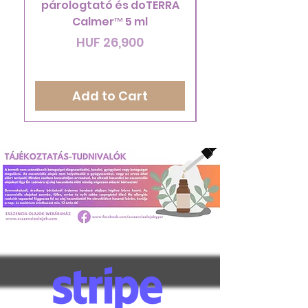
párologtató és doTERRA
doTERRA Endles
Calmer™ 5 ml
Price
HUF 26,900
Add to Cart