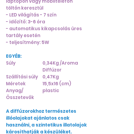
laptopon vagy mobiltelefon
töltőn keresztül
- LED világítás - 7 szín
- időzítő: 3-6 óra
- automatikus kikapcsolás üres
tartály esetén
- teljesítmény: 5W
EGYÉB:
Súly
0,34Kg /Aroma
Diffúzor
Szállítási súly
0,47Kg
Méretek
15,5x16 (cm)
Anyag/
plastic
Összetevők
A diffúzorokhoz természetes
illóolajokat ajánlatos csak
használni, a szintetikus illatolajok
károsíthatják a készüléket.