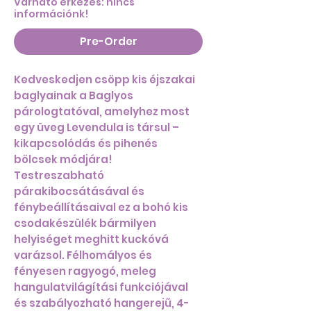
Várható érkezés: nincs
információnk!
Pre-Order
Kedveskedjen csöpp kis éjszakai
baglyainak a Baglyos
párologtatóval, amelyhez most
egy üveg Levendula is társul –
kikapcsolódás és pihenés
bölcsek módjára!
Testreszabható
párakibocsátásával és
fénybeállításaival ez a bohó kis
csodakészülék bármilyen
helyiséget meghitt kuckóvá
varázsol. Félhomályos és
fényesen ragyogó, meleg
hangulatvilágítási funkciójával
és szabályozható hangerejű, 4-