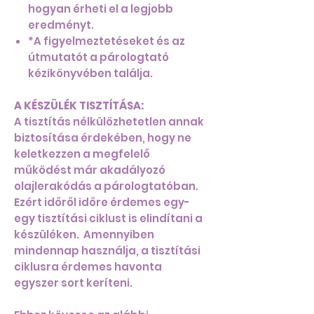
hogyan érheti el a legjobb
eredményt.
*A figyelmeztetéseket és az
útmutatót a párologtató
kézikönyvében találja.
A KÉSZÜLÉK TISZTÍTÁSA:
A tisztítás nélkülözhetetlen annak
biztosítása érdekében, hogy ne
keletkezzen a megfelelő
működést már akadályozó
olajlerakódás a párologtatóban.
Ezért időről időre érdemes egy-
egy tisztítási ciklust is elindítani a
készüléken. Amennyiben
mindennap használja, a tisztítási
ciklusra érdemes havonta
egyszer sort keríteni.