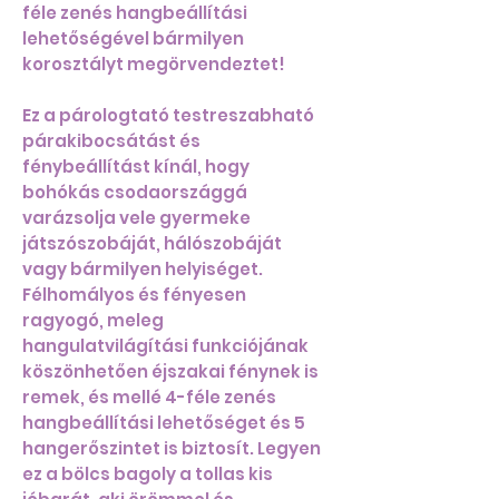
féle zenés hangbeállítási
lehetőségével bármilyen
korosztályt megörvendeztet!
Ez a párologtató testreszabható
párakibocsátást és
fénybeállítást kínál, hogy
bohókás csodaországgá
varázsolja vele gyermeke
játszószobáját, hálószobáját
vagy bármilyen helyiséget.
Félhomályos és fényesen
ragyogó, meleg
hangulatvilágítási funkciójának
köszönhetően éjszakai fénynek is
remek, és mellé 4-féle zenés
hangbeállítási lehetőséget és 5
hangerőszintet is biztosít. Legyen
ez a bölcs bagoly a tollas kis