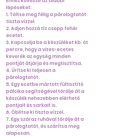
Ehhez kövesse az alábbi
lépéseket:
1. Töltse meg félig a párologtatót
tiszta vízzel.
2. Adjon hozzá tíz csepp fehér
ecetet.
3. Kapcsolja be a készüléket kb. öt
percre, hogy a vizes-ecetes
keverék az egység minden
pontját átjárja és megtisztítsa.
4. Ürítse ki teljesen a
párologtatót.
5. Egy ecetbe mártott fültisztító
pálcika segítségével törölje át a
készülék nehezebben elérhető
pontjait és sarkait is.
6. Öblítse ki tiszta vízzel.
7. Egy száraz ruhával törölje át a
párologtatót, és szárítsa meg
alaposan.