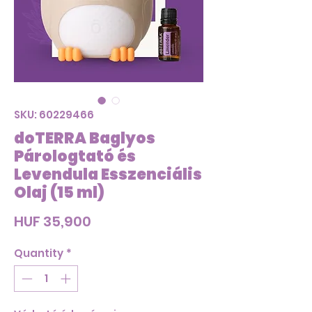
SKU: 60229466
doTERRA Baglyos
Párologtató és
Levendula Esszenciális
Olaj (15 ml)
Price
HUF 35,900
Quantity
*