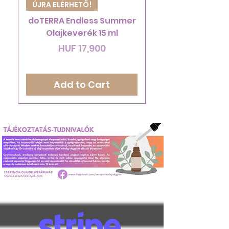
ÚJRA ELÉRHETŐ!
Hidroszolpermet
doTERRA Endless Summer
Olajkeverék 15 ml
Price
HUF 17,900
Add to Cart