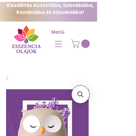
Kiszállítás Ausztriába, Szlovákiába,
Romániába és Szlovéniába!
Menü