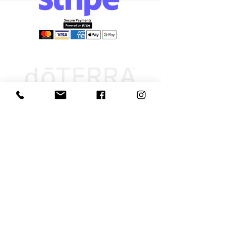
Információk
Elállás űrlap
Szállítás és
átvétel
Elállási jog-
tudnivalók