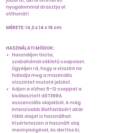
jóbarát, aki örömmel és
nyugalommal árasztja el
otthonát!
MÉRETE: 14,2 x 14 x 16 cm
HASZNÁLATI MÓDOK:
Használjon tiszta,
szobahőmérsékletű csapvizet.
Ügyeljen rá, hogy a vízszint ne
haladja meg a maximális
vízszintet mutató jelzést.
Adjon a vízhez 5–12 cseppet a
kiválasztott dōTERRA
esszenciális olajokból. A még
intenzívebb illathatásért akár
több olajat is használhat.
Kísérletezzen a használt olaj
mennyiségével, és derítse ki,