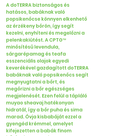
A doTERRA biztonságos és
hatásos, babáknak való
popsikenőcse könnyen elkenhető
az érzékeny bőrön, így segít
kezelni, enyhíteni és megelőzni a
pelenkakiütést. A CPTG™
minősítésű levendula,
sárgarépamag és teafa
esszenciális olajok egyedi
keverékével gazdagított doTERRA
babáknak való popsikenőcs segít
megnyugtatni a bőrt, és
megőrizni a bőr egészséges
megjelenését. Ezen felül a tápláló
muyao sheavaj hatékonyan
hidratál, így a bőr puha és sima
marad. Óvja kisbabáját ezzel a
gyengéd krémmel, amelyet
kifejezetten a babák finom