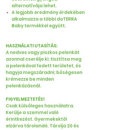
alternatívája lehet.
A legjobb eredmény érdekében
alkalmazza a többi doTERRA
Baby termékkel együtt.
HASZNÁLATI UTASÍTÁS:
A nedves vagy piszkos pelenkát
azonnal cserélje ki; tisztítsa meg
a pelenkával fedett területet, és
hagyja megszáradni; bőségesen
krémezze be minden
pelenkázásnál.
FIGYELMEZTETÉS!
Csak külsőleges használatra.
Kerülje a szemmel való
érintkezést. Gyermekektől
elzárva tárolandó. Tárolja 20 és