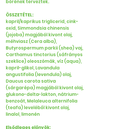
bőrének terveztek.
ÖSSZETÉTEL:
kapril/kaprikus triglicerid, cink-
oxid, Simmondsia chinensis
(jojoba) magjából kivont olaj,
méhviasz (Cera alba),
Butyrospermum parkii (shea) vaj,
Carthamus tinctorius (sáfrányos
szeklice) oleoszómák, víz (aqua),
kapril-glikol, Lavandula
angustifolia (levendula) olaj,
Daucus carota sativa
(sárgarépa) magjából kivont olaj,
glukono-delta-lakton, nátrium-
benzoát, Melaleuca alternifolia
(teafa) leveléből kivont olaj,
linalol, limonén
Elsődleges előnyök: