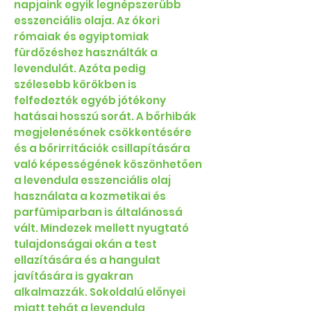
napjaink egyik legnépszerűbb
esszenciális olaja. Az ókori
rómaiak és egyiptomiak
fürdőzéshez használták a
levendulát. Azóta pedig
szélesebb körökben is
felfedezték egyéb jótékony
hatásai hosszú sorát. A bőrhibák
megjelenésének csökkentésére
és a bőrirritációk csillapítására
való képességének köszönhetően
a levendula esszenciális olaj
használata a kozmetikai és
parfümiparban is általánossá
vált. Mindezek mellett nyugtató
tulajdonságai okán a test
ellazítására és a hangulat
javítására is gyakran
alkalmazzák. Sokoldalú előnyei
miatt tehát a levendula