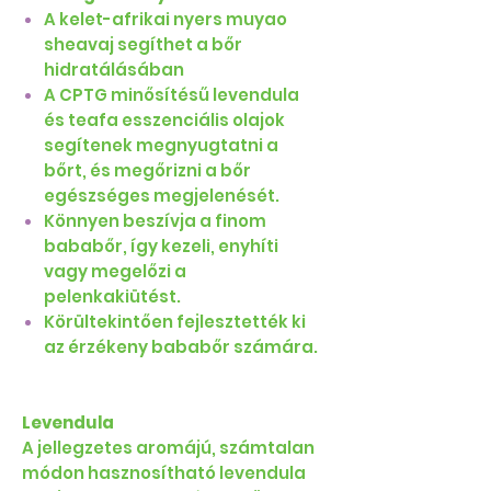
A kelet-afrikai nyers muyao
sheavaj segíthet a bőr
hidratálásában
A CPTG minősítésű levendula
és teafa esszenciális olajok
segítenek megnyugtatni a
bőrt, és megőrizni a bőr
egészséges megjelenését.
Könnyen beszívja a finom
bababőr, így kezeli, enyhíti
vagy megelőzi a
pelenkakiütést.
Körültekintően fejlesztették ki
az érzékeny bababőr számára.
Levendula
A jellegzetes aromájú, számtalan
módon hasznosítható levendula