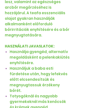
lesz, valamint az egészséges
arcbőr megőrzéséhez is
hozzájárul. A teafa esszenciális
olajat gyakran használják
alkalmanként előforduló
bőrirritációk enyhítésére és a bőr
megnyugtatására.
HASZNÁLATI JAVASLATOK:
Használja gyengéd, alternatív
megoldásként a pelenkakiütés
enyhítésére.
Használjuk a baba esti
fürdetése után, hogy lefekvés
előtt elcsendesítsük és
megnyugtassuk érzékeny
bőrét.
Totyogóknál és nagyobb
gyermekeknél más kenőcsök
és krémek gyengéd