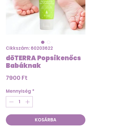
Cikkszám: 60203622
dōTERRA Popsikenőcs
Babáknak
Ár
7900 Ft
Mennyiség
*
KOSÁRBA