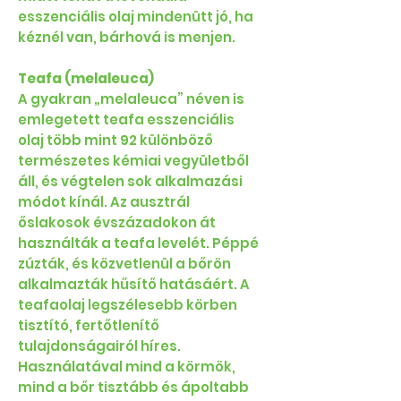
esszenciális olaj mindenütt jó, ha
kéznél van, bárhová is menjen.
Teafa (melaleuca)
A gyakran „melaleuca” néven is
emlegetett teafa esszenciális
olaj több mint 92 különböző
természetes kémiai vegyületből
áll, és végtelen sok alkalmazási
módot kínál. Az ausztrál
őslakosok évszázadokon át
használták a teafa levelét. Péppé
zúzták, és közvetlenül a bőrön
alkalmazták hűsítő hatásáért. A
teafaolaj legszélesebb körben
tisztító, fertőtlenítő
tulajdonságairól híres.
Használatával mind a körmök,
mind a bőr tisztább és ápoltabb