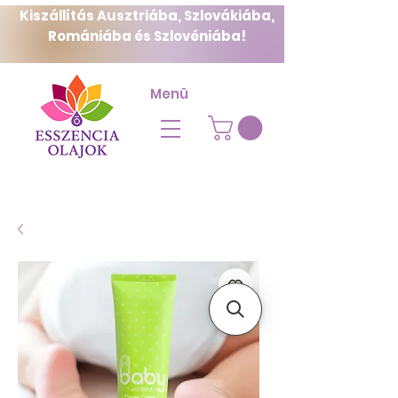
Kiszállítás Ausztriába, Szlovákiába,
Romániába és Szlovéniába!
Menü