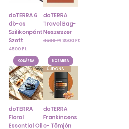
doTERRA 6
doTERRA
db-os
Travel Bag-
Szilikonpánt
Neszeszer
Szett
Szokásos ár
Akciós ár
4500 Ft
3500 Ft
Ár
4500 Ft
KOSÁRBA
KOSÁRBA
ÚJDONSÁG!
doTERRA
doTERRA
Floral
Frankincens
Essential Oil
e- Tömjén