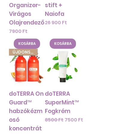
Organizer-
stift +
Virágos
Naiofa
Olajrendező
Ár
26 900 Ft
Ár
7900 Ft
KOSÁRBA
KOSÁRBA
ÚJDONSÁG!
doTERRA On
doTERRA
Guard™
SuperMint™
habzókézm
Fogkrém
osó
Szokásos ár
Akciós ár
8500 Ft
7500 Ft
koncentrát