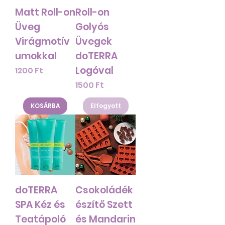
Matt Roll-on
Roll-on
Üveg
Golyós
Virágmotív
Üvegek
umokkal
doTERRA
Logóval
Ár
1200 Ft
Ár
1500 Ft
KOSÁRBA
Elfogyott
doTERRA
Csokoládék
SPA Kéz és
észítő Szett
Teatápoló
és Mandarin