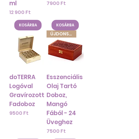
ml
Ár
7900 Ft
Ár
12 900 Ft
KOSÁRBA
KOSÁRBA
ÚJDONSÁG!
doTERRA
Esszenciális
Logóval
Olaj Tartó
Gravírozott
Doboz,
Fadoboz
Mangó
Fából - 24
Ár
9500 Ft
Üveghez
Ár
7500 Ft