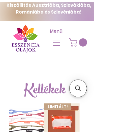
Kiszállítás Ausztriába, Szlovákiába,
Romániába és Szlovéniába!
Menü
Kellékek
LIMITÁLT!