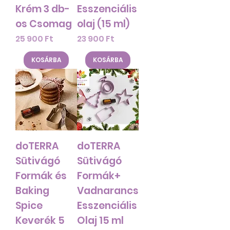
Krém 3 db-
Esszenciális
os Csomag
olaj (15 ml)
Ár
Ár
25 900 Ft
23 900 Ft
KOSÁRBA
KOSÁRBA
doTERRA
doTERRA
Sütivágó
Sütivágó
Formák és
Formák+
Baking
Vadnarancs
Spice
Esszenciális
Keverék 5
Olaj 15 ml