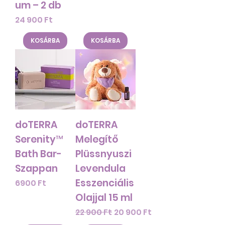
um – 2 db
Ár
24 900 Ft
KOSÁRBA
KOSÁRBA
doTERRA
doTERRA
Serenity™
Melegítő
Bath Bar-
Plüssnyuszi
Szappan
Levendula
Esszenciális
Ár
6900 Ft
Olajjal 15 ml
Szokásos ár
Akciós ár
22 900 Ft
20 900 Ft