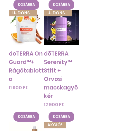
KOSÁRBA
KOSÁRBA
ÚJDONSÁG!
ÚJDONSÁG!
doTERRA On
dōTERRA
Guard™+
Serenity™
Rágótablett
Stift +
a
Orvosi
macskagyö
Ár
11 900 Ft
kér
Ár
12 900 Ft
KOSÁRBA
KOSÁRBA
AKCIÓ!