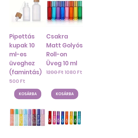
Pipettás
Csakra
kupak 10
Matt Golyós
ml-es
Roll-on
üveghez
Üveg 10 ml
(famintás)
Szokásos ár
Akciós ár
1200 Ft
1080 Ft
Ár
500 Ft
KOSÁRBA
KOSÁRBA