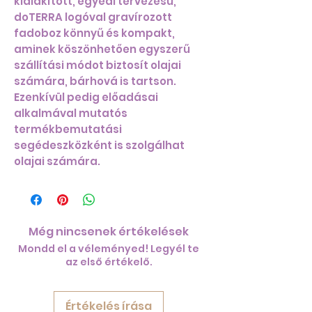
kialakított, egyedi tervezésű,
doTERRA logóval gravírozott
fadoboz könnyű és kompakt,
aminek köszönhetően egyszerű
szállítási módot biztosít olajai
számára, bárhová is tartson.
Ezenkívül pedig előadásai
alkalmával mutatós
termékbemutatási
segédeszközként is szolgálhat
olajai számára.
Még nincsenek értékelések
Mondd el a véleményed! Legyél te
az első értékelő.
Értékelés írása