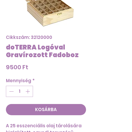
Cikkszám: 32120000
doTERRA Logóval
Gravírozott Fadoboz
Ár
9500 Ft
Mennyiség
*
KOSÁRBA
A 25 esszenciális olaj tárolására