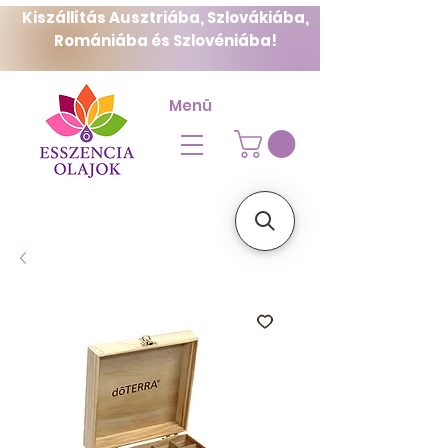
Kiszállítás Ausztriába, Szlovákiába,
Romániába és Szlovéniába!
Menü