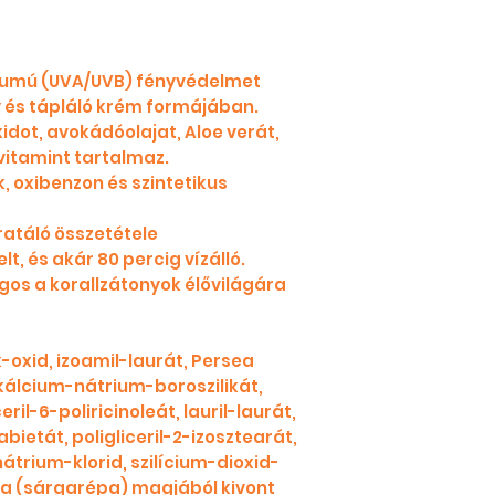
trumú (UVA/UVB) fényvédelmet
y és tápláló krém formájában.
dot, avokádóolajat, Aloe verát,
itamint tartalmaz.
, oxibenzon és szintetikus
ratáló összetétele
t, és akár 80 percig vízálló.
os a korallzátonyok élővilágára
k-oxid, izoamil-laurát, Persea
 kálcium-nátrium-boroszilikát,
ceril-6-poliricinoleát, lauril-laurát,
abietát, poligliceril-2-izosztearát,
nátrium-klorid, szilícium-dioxid-
iva (sárgarépa) magjából kivont