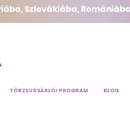
triába, Szlovákiába, Romániába
TÖRZSVÁSÁRLÓI PROGRAM
BLOG