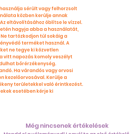
használja sérült vagy felhorzsolt
ználata közben kerülje annak
z eltávolításához öblítse le vízzel.
setén hagyja abba a használatát,
 Ne tartózkodjon túl sokáig a
fényvédő terméket használ. A
et ne tegye ki közvetlen
 vitt napozás komoly veszélyt
rdulhat bőrérzékenység.
andó. Ha várandós vagy orvosi
en kezelőorvosával. Kerülje a
ékeny területekkel való érintkezést.
kek esetében kérje ki
Még nincsenek értékelések