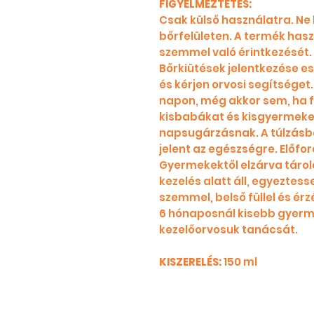
FIGYELMEZTETÉS:
Csak külső használatra. Ne 
bőrfelületen. A termék has
szemmel való érintkezését. A
Bőrkiütések jelentkezése e
és kérjen orvosi segítséget.
napon, még akkor sem, ha 
kisbabákat és kisgyermekek
napsugárzásnak. A túlzásba
jelent az egészségre. Előfo
Gyermekektől elzárva tárol
kezelés alatt áll, egyeztess
szemmel, belső füllel és érz
6 hónaposnál kisebb gyerme
kezelőorvosuk tanácsát.
KISZERELÉS:
150 ml