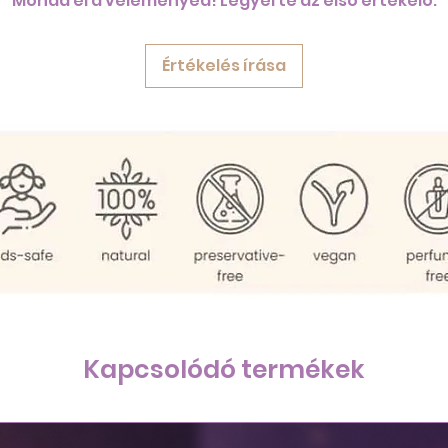
Mondd el a véleményed! Legyél te az első értékelő.
Értékelés írása
Kapcsolódó termékek