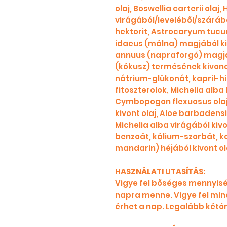
olaj, Boswellia carterii olaj
virágából/leveléből/szárábó
hektorit, Astrocaryum tucu
idaeus (málna) magjából ki
annuus (napraforgó) magjáb
(kókusz) termésének kivonat
nátrium-glükonát, kapril-hi
fitoszterolok, Michelia alba 
Cymbopogon flexuosus olaj
kivont olaj, Aloe barbadensi
Michelia alba virágából kivo
benzoát, kálium-szorbát, kap
mandarin) héjából kivont olaj
HASZNÁLATI UTASÍTÁS:
Vigye fel bőséges mennyisé
napra menne. Vigye fel min
érhet a nap. Legalább kétó