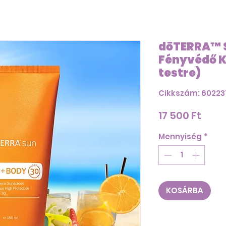
dōTERRA™ 
Fényvédő K
testre)
Cikkszám: 6022
Ár
17 500 Ft
Mennyiség
*
KOSÁRBA