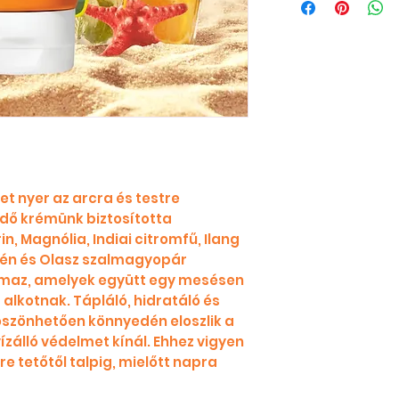
et nyer az arcra és testre
édő krémünk biztosította
 Magnólia, Indiai citromfű, Ilang
én és Olasz szalmagyopár
almaz, amelyek együtt egy mesésen
alkotnak. Tápláló, hidratáló és
szönhetően könnyedén eloszlik a
vízálló védelmet kínál. Ehhez vigyen
e tetőtől talpig, mielőtt napra