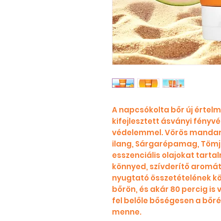
A napcsókolta bőr új értelm
kifejlesztett ásványi fényv
védelemmel. Vörös mandarin,
ilang, Sárgarépamag, Tömj
esszenciális olajokat tart
könnyed, szívderítő aromát 
nyugtató összetételének kö
bőrön, és akár 80 percig is 
fel belőle bőségesen a bőrér
menne.