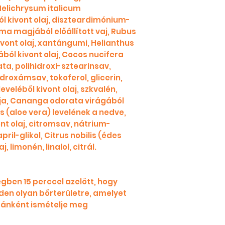
, Helichrysum italicum
l kivont olaj, diszteardimónium-
ma magjából előállított vaj, Rubus
vont olaj, xantángumi, Helianthus
ól kivont olaj, Cocos nucifera
a, polihidroxi-sztearinsav,
droxámsav, tokoferol, glicerin,
leveléből kivont olaj, szkvalén,
a, Cananga odorata virágából
s (aloe vera) levelének a nedve,
nt olaj, citromsav, nátrium-
ril-glikol, Citrus nobilis (édes
, limonén, linalol, citrál.
gben 15 perccel azelőtt, hogy
den olyan bőrterületre, amelyet
ránként ismételje meg