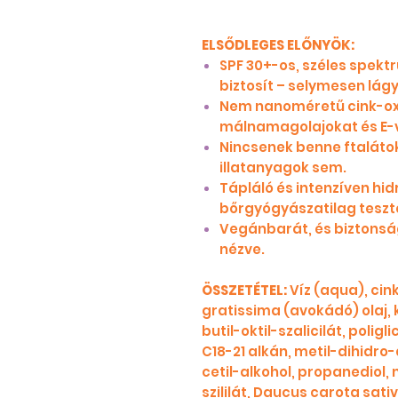
ELSŐDLEGES ELŐNYÖK:
SPF 30+-os, széles spek
biztosít – selymesen lág
Nem nanoméretű cink-oxi
málnamagolajokat és E-v
Nincsenek benne ftalátok
illatanyagok sem.
Tápláló és intenzíven hid
bőrgyógyászatilag tesztel
Vegánbarát, és biztonság
nézve.
ÖSSZETÉTEL:
Víz (aqua), cin
gratissima (avokádó) olaj,
butil-oktil-szalicilát, poligli
C18-21 alkán, metil-dihidro-
cetil-alkohol, propanediol, 
szililát, Daucus carota sat