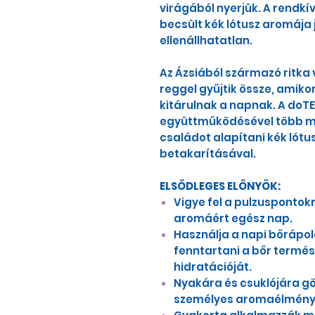
virágából nyerjük. A rendkí
becsült kék lótusz aromája 
ellenállhatatlan.
Az Ázsiából származó ritka 
reggel gyűjtik össze, amiko
kitárulnak a napnak. A do
együttműködésével több mi
családot alapítani kék lótu
betakarításával.
ELSŐDLEGES ELŐNYÖK:
Vigye fel a pulzuspontok
aromáért egész nap.
Használja a napi bőrápol
fenntartani a bőr termé
hidratációját.
Nyakára és csuklójára g
személyes aromaélmény