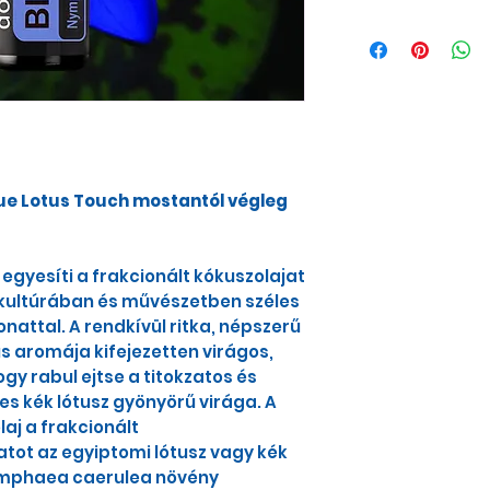
A kék lótusz egy
élénk sárga köz
tavirózsának nev
egészséget, a be
jelképező szimb
festmények a ké
caeruleát szent,
ábrázolják. Kék 
lue Lotus Touch mostantól végleg
király testére is
A nyüzsgő Blue 
caerulea tudomá
egyesíti a frakcionált kókuszolajat
néven szent kék l
i kultúrában és művészetben széles
stb. A kutatók p
nattal. A rendkívül ritka, népszerű
találták, amely c
us aromája kifejezetten virágos,
tulajdonságokkal
gy rabul ejtse a titokzatos és
hagyományos gy
es kék lótusz gyönyörű virága. A
természetes afr
aj a frakcionált
Ezen kívül a jó a
natot az egyiptomi lótusz vagy kék
a szorongás enyh
 Nymphaea caerulea növény