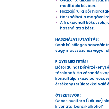
Gyakorta alkalmazzák m
meditáció közben.
Hozzájárul a bőr hidrat
Használhatja magával rag
A frakcionált kókuszolaj
használatra kész.
HASZNÁLATI UTASÍTÁS:
Csak külsőleges használatra
vagy masszázshoz vigye fel
FIGYELMEZTETÉS!
Előfordulhat bőrérzékenysé
tárolandó. Ha várandós vagy 
konzultáljon kezelőorvosával
érzékeny területekkel való 
ÖSSZETEVŐK:
Cocos nucifera (kókusz) o
kivonata, benzil-alkohol*