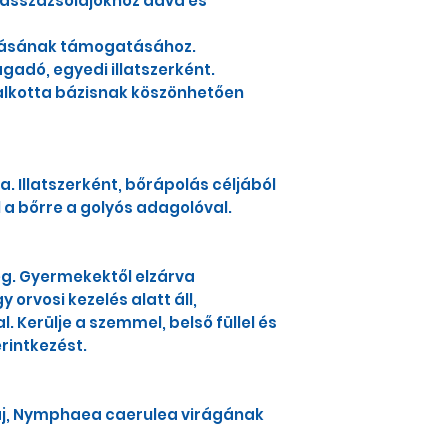
asszázsolajokhoz adva és
álásának támogatásához.
adó, egyedi illatszerként.
 alkotta bázisnak köszönhetően
. Illatszerként, bőrápolás céljából
 a bőrre a golyós adagolóval.
g. Gyermekektől elzárva
orvosi kezelés alatt áll,
. Kerülje a szemmel, belső füllel és
érintkezést.
laj, Nymphaea caerulea virágának