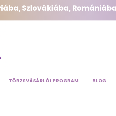
triába, Szlovákiába, Romániába
TÖRZSVÁSÁRLÓI PROGRAM
BLOG