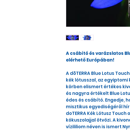
A csábító és varázslatos B
elérhető Európában!
A dōTERRA Blue Lotus Touch 
kék lótusszal, az egyiptom
körben elismert értékes kivo
és nagyra értékelt Blue Lot
édes és csábító. Engedje, ho
misztikus egyediségéről hír
doTERRA Kék Lótusz Touch ol
kókuszolajjal ötvözi. A kivo
vízililiom néven is ismert