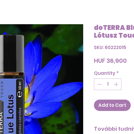
doTERRA Bl
Lótusz Touc
SKU: 60222015
Pr
HUF 36,900
Quantity
*
Add to Cart
További tudni