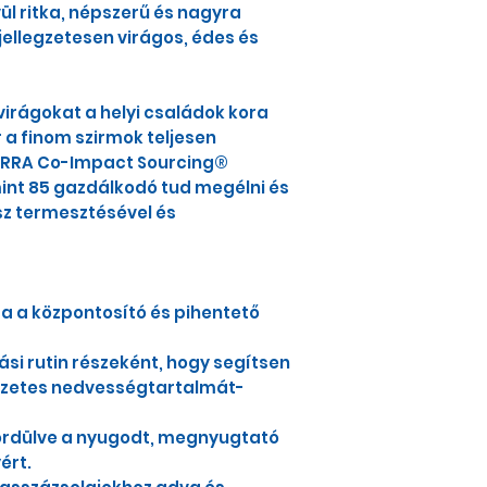
vül ritka, népszerű és nagyra
jellegzetesen virágos, édes és
virágokat a helyi családok kora
r a finom szirmok teljesen
TERRA Co-Impact Sourcing®
nt 85 gazdálkodó tud megélni és
sz termesztésével és
ra a központosító és pihentető
ási rutin részeként, hogy segítsen
szetes nedvességtartalmát-
ördülve a nyugodt, megnyugtató
ért.