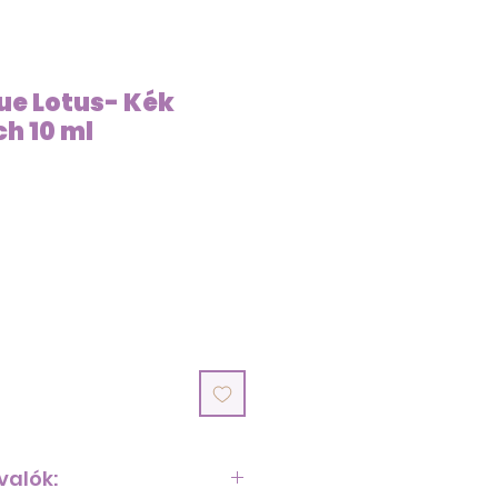
ue Lotus- Kék
h 10 ml
ice
valók: