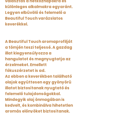
választás a hétköznapokra és
különleges alkalmakra egyaránt.
Legyen elbűvölő és felemelő a
Beautiful Touch varázslatos
keverékkel.
A Beautiful Touch aromaprofilját
a tömjén teszi teljessé. A gazdag
illat kiegyensúlyozza a
hangulatot és megnyugtatja az
érzelmeket. Emellett
fókuszérzetet is ad.
Az ebben a keverékben található
olajok együttesen egy gyönyörű
illatot biztosítanak nyugtató és
felemelő tulajdonságokkal.
Mindegyik olaj önmagában is
kedvelt, és kombinálva hihetetlen
aromás előnyöket biztosítanak.