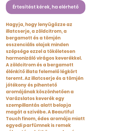
Értesítést kérek, ha elérhető
Hagyja, hogy lenyűgözze az
illatcserje, a zöldcitrom, a
bergamott és a tömjén
esszenciális olajok minden
szépsége ezzel a tökéletesen
harmonizáló virágos keverékkel.
A zöldcitrom és a bergamott
élénkítő illata felemelő légkört
teremt. Az illatcserje és a tömjén
jótékony és pihentető
aromájának köszönhetően a
Varázslatos keverék egy
szempillantás alatt belopja
magát a szívébe. A Beautiful
Touch finom, édes aromája miatt
egyedi parfümnek is remek