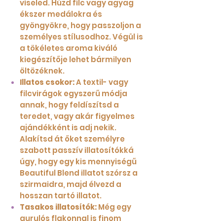
viseled. Húzd filc vagy agyag
ékszer medálokra és
gyöngyökre, hogy passzoljon a
személyes stílusodhoz. Végül is
a tökéletes aroma kiváló
kiegészítője lehet bármilyen
öltözéknek.
Illatos csokor:
A textil- vagy
filcvirágok egyszerű módja
annak, hogy feldíszítsd a
teredet, vagy akár figyelmes
ajándékként is adj nekik.
Alakítsd át őket személyre
szabott passzív illatosítókká
úgy, hogy egy kis mennyiségű
Beautiful Blend illatot szórsz a
szirmaidra, majd élvezd a
hosszan tartó illatot.
Tasakos illatosítók:
Még egy
gurulós flakonnal is finom