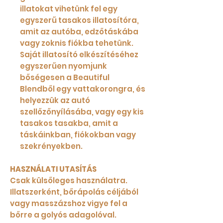
illatokat vihetünk fel egy
egyszerű tasakos illatosítóra,
amit az autóba, edzőtáskába
vagy zoknis fiókba tehetünk.
Saját illatosító elkészítéséhez
egyszerűen nyomjunk
bőségesen a Beautiful
Blendből egy vattakorongra, és
helyezzük az autó
szellőzőnyílásába, vagy egy kis
tasakos tasakba, amit a
táskáinkban, fiókokban vagy
szekrényekben.
HASZNÁLATI UTASÍTÁS
Csak külsőleges használatra.
Illatszerként, bőrápolás céljából
vagy masszázshoz vigye fel a
bőrre a golyós adagolóval.