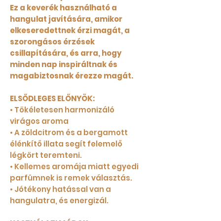
Ez a keverék használható a
hangulat javítására, amikor
elkeseredettnek érzi magát, a
szorongásos érzések
csillapítására, és arra, hogy
minden nap inspiráltnak és
magabiztosnak érezze magát.
ELSŐDLEGES ELŐNYÖK:
• Tökéletesen harmonizáló
virágos aroma
• A zöldcitrom és a bergamott
élénkítő illata segít felemelő
légkört teremteni.
• Kellemes aromája miatt egyedi
parfümnek is remek választás.
• Jótékony hatással van a
hangulatra, és energizál.