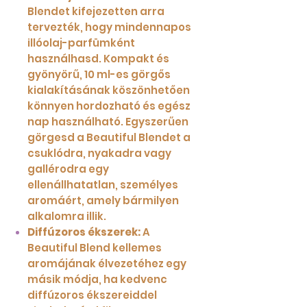
Blendet kifejezetten arra
tervezték, hogy mindennapos
illóolaj-parfümként
használhasd. Kompakt és
gyönyörű, 10 ml-es görgős
kialakításának köszönhetően
könnyen hordozható és egész
nap használható. Egyszerűen
görgesd a Beautiful Blendet a
csuklódra, nyakadra vagy
gallérodra egy
ellenállhatatlan, személyes
aromáért, amely bármilyen
alkalomra illik.
Diffúzoros ékszerek:
A
Beautiful Blend kellemes
aromájának élvezetéhez egy
másik módja, ha kedvenc
diffúzoros ékszereiddel