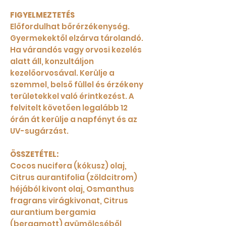
FIGYELMEZTETÉS
Előfordulhat bőrérzékenység.
Gyermekektől elzárva tárolandó.
Ha várandós vagy orvosi kezelés
alatt áll, konzultáljon
kezelőorvosával. Kerülje a
szemmel, belső füllel és érzékeny
területekkel való érintkezést. A
felvitelt követően legalább 12
órán át kerülje a napfényt és az
UV-sugárzást.
ÖSSZETÉTEL:
Cocos nucifera (kókusz) olaj,
Citrus aurantifolia (zöldcitrom)
héjából kivont olaj, Osmanthus
fragrans virágkivonat, Citrus
aurantium bergamia
(bergamott) gyümölcséből