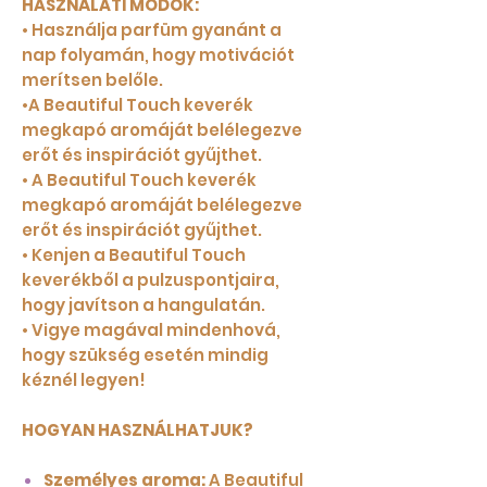
HASZNÁLATI MÓDOK:
• Használja parfüm gyanánt a
nap folyamán, hogy motivációt
merítsen belőle.
•A Beautiful Touch keverék
megkapó aromáját belélegezve
erőt és inspirációt gyűjthet.
• A Beautiful Touch keverék
megkapó aromáját belélegezve
erőt és inspirációt gyűjthet.
• Kenjen a Beautiful Touch
keverékből a pulzuspontjaira,
hogy javítson a hangulatán.
• Vigye magával mindenhová,
hogy szükség esetén mindig
kéznél legyen!
HOGYAN HASZNÁLHATJUK?
Személyes aroma:
A Beautiful