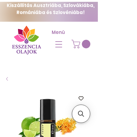
Kiszállítás Ausztriába, Szlovákiába,
Romániába és Szlovéniába!
Menü