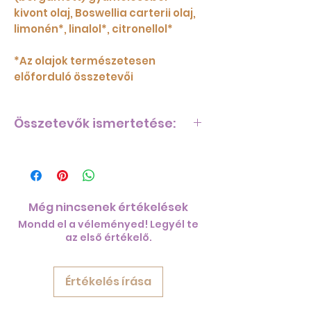
kivont olaj, Boswellia carterii olaj,
limonén*, linalol*, citronellol*
*Az olajok természetesen
előforduló összetevői
Összetevők ismertetése:
Az illóolajokról:
A Beautiful Blend a lime, a
bergamott, a tömjén és az
osmanthus illóolajok harmonikus
Még nincsenek értékelések
kombinációja.
Mondd el a véleményed! Legyél te
A lime illóolaj
friss és
az első értékelő.
energizáló illattal rendelkezik.
Fanyar aromáját a Beautiful
Blendben is megtalálható
Értékelés írása
gyümölcsös és virágos illatok
ellensúlyozzák.