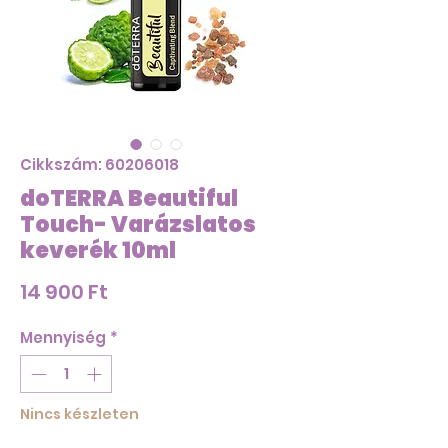
Cikkszám: 60206018
doTERRA Beautiful
Touch- Varázslatos
keverék 10ml
Ár
14 900 Ft
Mennyiség
*
Nincs készleten