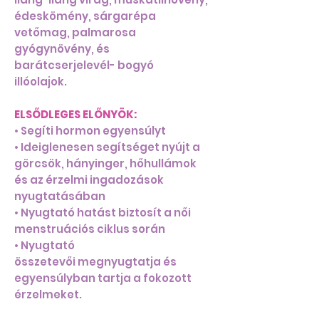
édeskömény, sárgarépa
vetőmag, palmarosa
gyógynövény, és
barátcserjelevél- bogyó
illóolajok.
ELSŐDLEGES ELŐNYÖK:
• Segíti hormon egyensúlyt
• Ideiglenesen segítséget nyújt a
görcsök, hányinger, hőhullámok
és az érzelmi ingadozások
nyugtatásában
• Nyugtató hatást biztosít a női
menstruációs ciklus során
• Nyugtató
összetevői megnyugtatja és
egyensúlyban tartja a fokozott
érzelmeket.