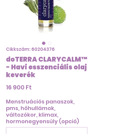
Cikkszám: 60204376
doTERRA CLARYCALM™
- Havi esszenciális olaj
keverék
Ár
16 900 Ft
Menstruációs panaszok,
pms, hőhullámok,
változókor, klimax,
hormonegyensúly (opció)