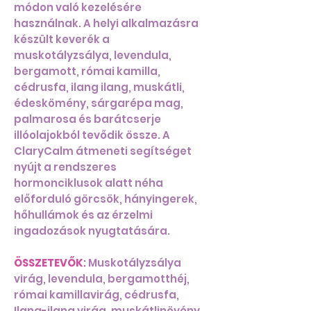
módon való kezelésére
használnak. A helyi alkalmazásra
készült keverék a
muskotályzsálya, levendula,
bergamott, római kamilla,
cédrusfa, ilang ilang, muskátli,
édeskömény, sárgarépa mag,
palmarosa és barátcserje
illóolajokból tevődik össze. A
ClaryCalm átmeneti segítséget
nyújt a rendszeres
hormonciklusok alatt néha
előforduló görcsök, hányingerek,
hőhullámok és az érzelmi
ingadozások nyugtatására.
ÖSSZETEVŐK
:
Muskotályzsálya
virág, levendula, bergamotthéj,
római kamillavirág, cédrusfa,
Ilang-ilang virág, muskátlinövény,