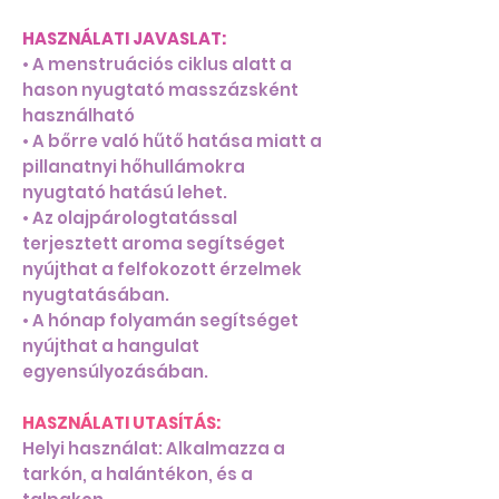
HASZNÁLATI JAVASLAT:
• A menstruációs ciklus alatt a
hason nyugtató masszázsként
használható
• A bőrre való hűtő hatása miatt a
pillanatnyi hőhullámokra
nyugtató hatású lehet.
• Az olajpárologtatással
terjesztett aroma segítséget
nyújthat a felfokozott érzelmek
nyugtatásában.
• A hónap folyamán segítséget
nyújthat a hangulat
egyensúlyozásában.
HASZNÁLATI UTASÍTÁS:
Helyi használat: Alkalmazza a
tarkón, a halántékon, és a