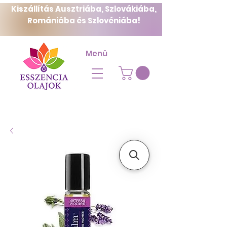
Kiszállítás Ausztriába, Szlovákiába,
Romániába és Szlovéniába!
Menü