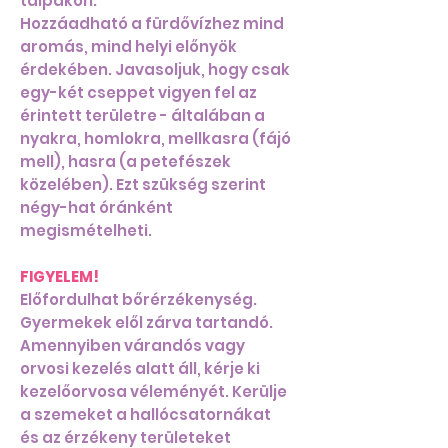
talpakon.
Hozzáadható a fürdővízhez mind
aromás, mind helyi előnyök
érdekében. Javasoljuk, hogy csak
egy-két cseppet vigyen fel az
érintett területre - általában a
nyakra, homlokra, mellkasra (fájó
mell), hasra (a petefészek
közelében). Ezt szükség szerint
négy-hat óránként
megismételheti.
FIGYELEM!
Előfordulhat bőrérzékenység.
Gyermekek elől zárva tartandó.
Amennyiben várandós vagy
orvosi kezelés alatt áll, kérje ki
kezelőorvosa véleményét. Kerülje
a szemeket a hallócsatornákat
és az érzékeny területeket