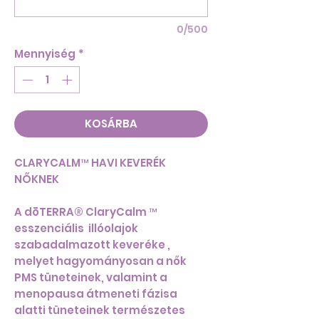
0/500
Mennyiség
*
KOSÁRBA
CLARYCALM™ HAVI KEVERÉK
NŐKNEK
A dōTERRA® ClaryCalm ™
esszenciális illóolajok
szabadalmazott keveréke ,
melyet hagyományosan a nők
PMS tüneteinek, valamint a
menopausa átmeneti fázisa
alatti tüneteinek természetes