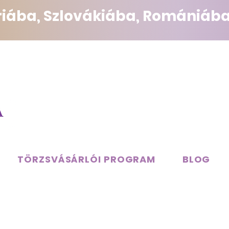
triába, Szlovákiába, Romániába
TÖRZSVÁSÁRLÓI PROGRAM
BLOG