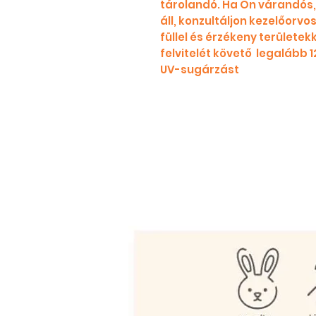
tárolandó. Ha Ön várandós, 
áll, konzultáljon kezelőorvo
füllel és érzékeny területek
felvitelét követő legalább 1
UV-sugárzást