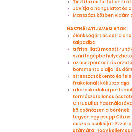
Tisztítja és fertőtleníti a
Javítja a hangulatot és c
Masszázs közben vidám 
HASZNÁLATI JAVASLATOK:
élénkségért és extra ene
talpadba
a friss illatú mosott ruh
szárítógépbe helyezhet
az összpontosítás érzeté
borsmenta olajjal és dör
stresszcsökkentő és fel
frakcionált kókuszolajjal
a kereskedelmi parfümök
természetellenes összete
Citrus Bliss használatáva
kölcsönözzen a bőrének. 
tegyen egy csepp Citrus B
össze a csuklóját. Ezzel le
számára, hogy kellemes 