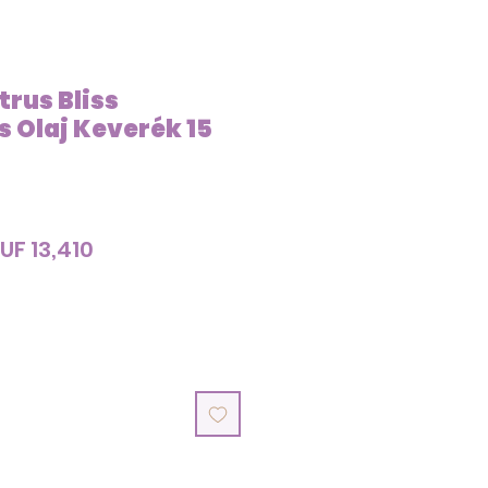
rus Bliss
s Olaj Keverék 15
egular
Sale
UF 13,410
rice
Price