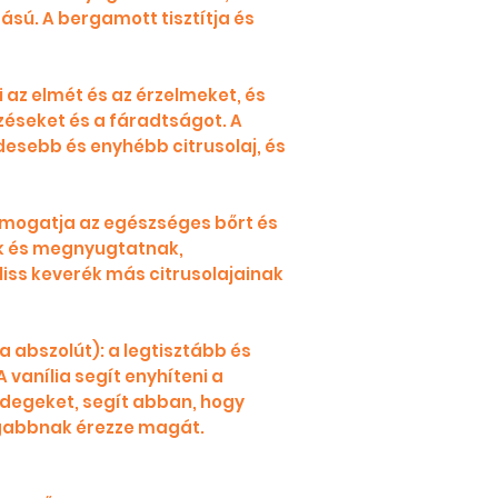
ású. A bergamott tisztítja és
li az elmét és az érzelmeket, és
zéseket és a fáradtságot. A
édesebb és enyhébb citrusolaj, és
mogatja az egészséges bőrt és
nak és megnyugtatnak,
liss keverék más citrusolajainak
ia abszolút): a legtisztább és
 vanília segít enyhíteni a
 idegeket, segít abban, hogy
gabbnak érezze magát.