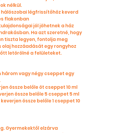
k nélkül.
 hálószobai légfrissítőhöz keverd
jes flakonban
ó tulajdonságai jól jöhetnek a ház
endrakásban. Ha azt szeretné, hogy
n tiszta legyen, fontolja meg
s olaj hozzáadását egy rongyhoz
t letörölné a felületeket.
 három vagy négy cseppet egy
.
en össze belőle öt cseppet 10 ml
verjen össze belőle 5 cseppet 5 ml
t keverjen össze belőle 1 cseppet 10
g. Gyermekektől elzárva