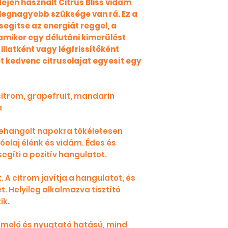
ején használt Citrus Bliss vidám
 legnagyobb szüksége van rá. Ez a
egítse az energiát reggel, a
 amikor egy délutáni kimerülést
llatként vagy légfrissítőként
hét kedvenc citrusolajat egyesít egy
citrom, grapefruit, mandarin
a
lehangolt napokra tökéletesen
óolaj élénk és vidám. Édes és
egíti a pozitív hangulatot.
. A citrom javítja a hangulatot, és
t. Helyileg alkalmazva tisztító
ik.
emelő és nyugtató hatású, mind