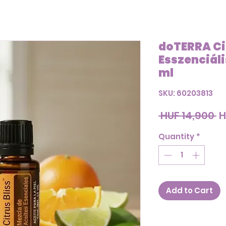
doTERRA Cit
Esszenciáli
ml
SKU: 60203813
R
 HUF 14,900 
H
P
Quantity
*
Add to Cart