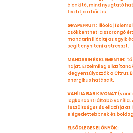
élénkítő, mind nyugtató hat
tisztítja a bőrt is.
GRAPEFRUIT:
illóolaj feleme
csökkentheti a szorongó ér
mandarin illóolaj az egyik 
segít enyhíteni a stresszt.
MANDARIN ÉS KLEMENTIN:
tá
hajat. Érzelmileg ellazíta
kiegyensúlyozzák a Citrus B
energikus hatásait.
VANÍLIA BAB KIVONAT
(vaníl
legkoncentráltabb vanília. A
feszültséget és ellazítja az
elégedettebbnek és boldo
ELSŐDLEGES ELŐNYÖK: