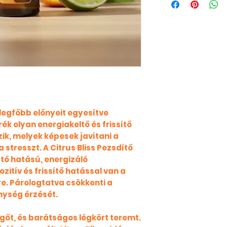
k legfőbb előnyeit egyesítve
rék olyan energiakeltő és frissítő
ik, melyek képesek javítani a
 stresszt. A Citrus Bliss Pezsdítő
ítő hatású, energizáló
zitív és frissítő hatással van a
e. Párologtatva csökkenti a
nység érzését.
evegőt, és barátságos légkört teremt.