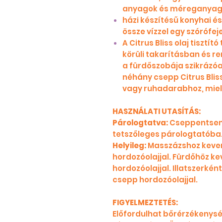
anyagok és méreganyago
házi készítésű konyhai és
össze vízzel egy szórófe
A Citrus Bliss olaj tisztít
körüli takarításban és r
a fürdőszobája szikrázóa
néhány csepp Citrus Blis
vagy ruhadarabhoz, mielőt
HASZNÁLATI UTASÍTÁS:
Párologtatva:
Cseppentsen
tetszőleges párologtatóba
Helyileg:
Masszázshoz keverj
hordozóolajjal. Fürdőhöz ke
hordozóolajjal. Illatszerkén
csepp hordozóolajjal.
FIGYELMEZTETÉS:
Előfordulhat bőrérzékenysé