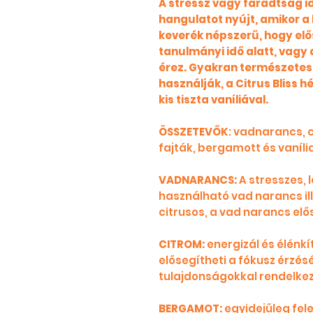
A stressz vagy fáradtság id
hangulatot nyújt, amikor a
keverék népszerű, hogy elős
tanulmányi idő alatt, vagy
érez. Gyakran természetes i
használják, a Citrus Bliss 
kis tiszta vaníliával.
ÖSSZETEVŐK
: vadnarancs, 
fajták, bergamott és vaníli
VADNARANCS:
A stresszes, 
használható vad narancs ill
citrusos, a vad narancs elős
CITROM:
energizál és élénkít
elősegítheti a fókusz érzésé
tulajdonságokkal rendelkez
BERGAMOT:
egyidejűleg fel