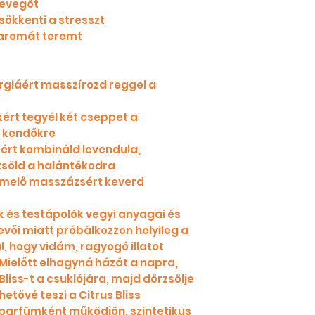
 levegőt
sökkenti a stresszt
aromát teremt
rgiáért masszírozd reggel a
ákért tegyél két cseppet a
ő kendőkre
ért kombináld levendula,
zsöld a halántékodra
emelő masszázsért keverd
 és testápolók vegyi anyagai és
vői miatt próbálkozzon helyileg a
l, hogy vidám, ragyogó illatot
Mielőtt elhagyná házát a napra,
liss-t a csuklójára, majd dörzsölje
hetővé teszi a Citrus Bliss
parfümként működjön, szintetikus