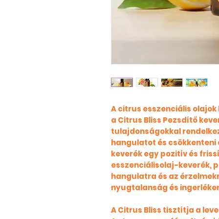
A citrus esszenciális olajo
a Citrus Bliss Pezsdítő keve
tulajdonságokkal rendelkez
hangulatot és csökkenteni a
keverék egy pozitív és friss
esszenciálisolaj-keverék, po
hangulatra és az érzelmekr
nyugtalanság és ingerléke
A Citrus Bliss tisztítja a l