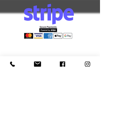
Információk
Elállás űrlap
Szállítás és
átvétel