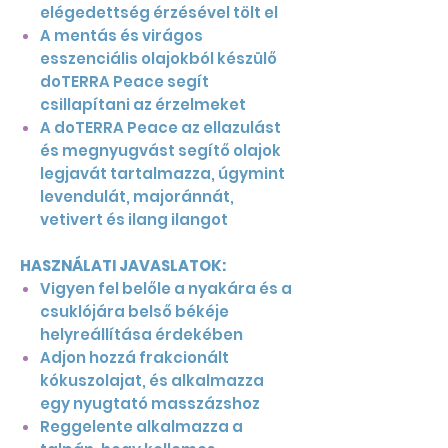
elégedettség érzésével tölt el
A mentás és virágos
esszenciális olajokból készülő
doTERRA Peace segít
csillapítani az érzelmeket
A doTERRA Peace az ellazulást
és megnyugvást segítő olajok
legjavát tartalmazza, úgymint
levendulát, majoránnát,
vetivert és ilang ilangot
HASZNÁLATI JAVASLATOK:
Vigyen fel belőle a nyakára és a
csuklójára belső békéje
helyreállítása érdekében
Adjon hozzá frakcionált
kókuszolajat, és alkalmazza
egy nyugtató masszázshoz
Reggelente alkalmazza a