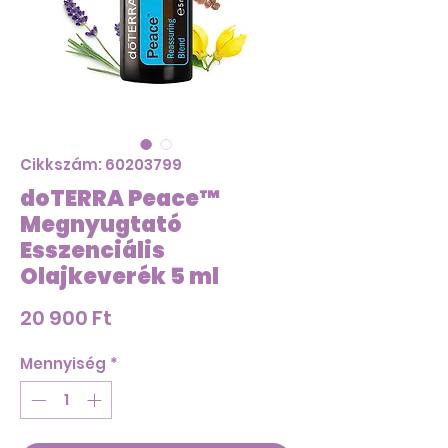
Cikkszám: 60203799
doTERRA Peace™
Megnyugtató
Esszenciális
Olajkeverék 5 ml
Ár
20 900 Ft
Mennyiség
*