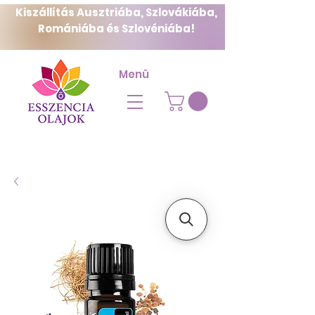
Kiszállítás Ausztriába, Szlovákiába,
Romániába és Szlovéniába!
Menü