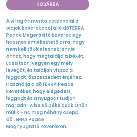
KOSÁRBA
A virág és menta esszenciális
olajok keverékéből álló dōTERRA
Peace Megerősítő keverék egy
hasznos emlékeztető arra, hogy
nem kell tökéletesnek lennie
ahhoz, hogy megtalálja a békét.
Lassítson, vegyen egy mély
levegőt, és találjon vissza a
higgadt, összeszedett énjéhez.
Használja a dōTERRA Peace
keveréket, hogy elégedett,
higgadt és a nyugodt tudjon
maradni. A belső béke csak Önön
múlik – na meg néhány csepp
dōTERRA Peace
Megnyugtató keveréken.