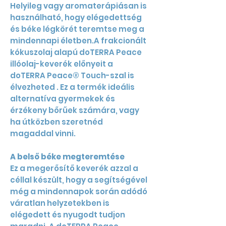
Helyileg vagy aromaterápiásan is
használható, hogy elégedettség
és béke légkörét teremtse meg a
mindennapi életben.A frakcionált
kókuszolaj alapú doTERRA Peace
illóolaj-keverék előnyeit a
doTERRA Peace® Touch-szal is
élvezheted . Ez a termék ideális
alternatíva gyermekek és
érzékeny bőrűek számára, vagy
ha útközben szeretnéd
magaddal vinni.
A belső béke megteremtése
Ez a megerősítő keverék azzal a
céllal készült, hogy a segítségével
még a mindennapok során adódó
váratlan helyzetekben is
elégedett és nyugodt tudjon