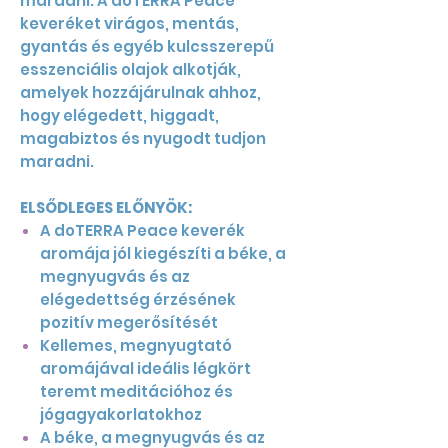
maradni. A doTERRA Peace
keveréket virágos, mentás,
gyantás és egyéb kulcsszerepű
esszenciális olajok alkotják,
amelyek hozzájárulnak ahhoz,
hogy elégedett, higgadt,
magabiztos és nyugodt tudjon
maradni.
ELSŐDLEGES ELŐNYÖK:
A doTERRA Peace keverék
aromája jól kiegészíti a béke, a
megnyugvás és az
elégedettség érzésének
pozitív megerősítését
Kellemes, megnyugtató
aromájával ideális légkört
teremt meditációhoz és
jógagyakorlatokhoz
A béke, a megnyugvás és az