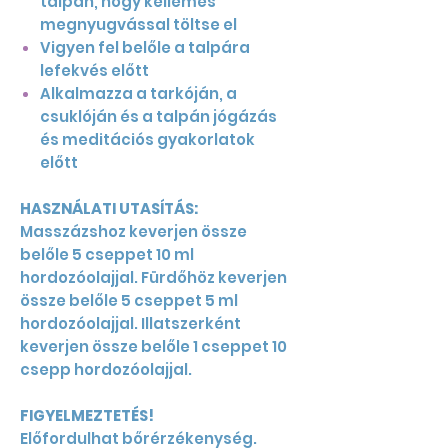
talpán, hogy kellemes
megnyugvással töltse el
Vigyen fel belőle a talpára
lefekvés előtt
Alkalmazza a tarkóján, a
csuklóján és a talpán jógázás
és meditációs gyakorlatok
előtt
HASZNÁLATI UTASÍTÁS:
Masszázshoz keverjen össze
belőle 5 cseppet 10 ml
hordozóolajjal. Fürdőhöz keverjen
össze belőle 5 cseppet 5 ml
hordozóolajjal. Illatszerként
keverjen össze belőle 1 cseppet 10
csepp hordozóolajjal.
FIGYELMEZTETÉS!
Előfordulhat bőrérzékenység.