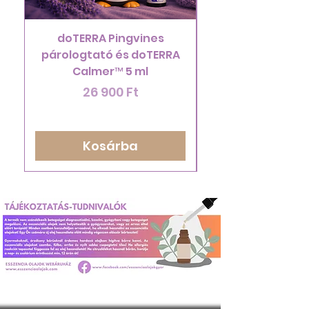
doTERRA Pingvines
ÚJRA ELÉRHETŐ!
párologtató és doTERRA
doTERRA Endles
Calmer™ 5 ml
Ár
26 900 Ft
Kosárba