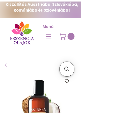
Kiszállítás Ausztriába, Szlovákiába,
Romániába és Szlovéniába!
Menü