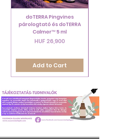
doTERRA Pingvines
ÚJRA ELÉRHETŐ!
párologtató és doTERRA
doTERRA Endles
Calmer™ 5 ml
Price
HUF 26,900
Add to Cart