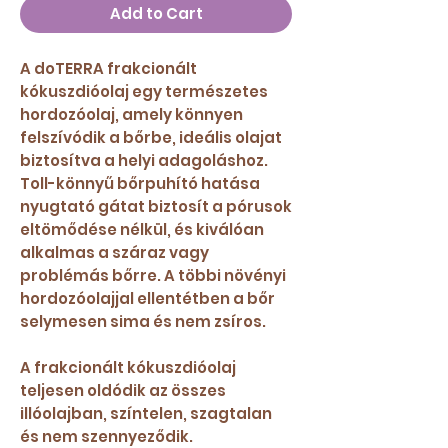
Add to Cart
A doTERRA frakcionált
kókuszdióolaj egy természetes
hordozóolaj, amely könnyen
felszívódik a bőrbe, ideális olajat
biztosítva a helyi adagoláshoz.
Toll-könnyű bőrpuhító hatása
nyugtató gátat biztosít a pórusok
eltömődése nélkül, és kiválóan
alkalmas a száraz vagy
problémás bőrre. A többi növényi
hordozóolajjal ellentétben a bőr
selymesen sima és nem zsíros.
A frakcionált kókuszdióolaj
teljesen oldódik az összes
illóolajban, színtelen, szagtalan
és nem szennyeződik.