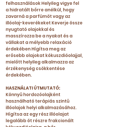
felhasználások Helyileg vigye fel
a hidratált bőrre anélkül, hogy
zavarná a parfümöt vagy az
illóolaj-keverékeket Keverje össze
nyugtató olajokkal és
masszírozza be a nyakat és a
vállakat a mélyebb relaxáció
érdekében Hígítsa meg az
erősebb olajokat kókuszdióolajjal,
mielőtt helyileg alkalmazza az
érzékenység csökkentése
érdekében.
HASZNÁLATI ÚTMUTATÓ:
Könnyű hordozóolajként
használható terápiás szintű
illóolajok helyi alkalmazásához.
Hígítsa az egy rész illóolajat
legalább öt részre frakcionált