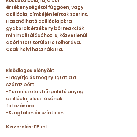
kókuszdióolajra, a bőr
érzékenységétől függően, vagy
az illóolaj címkéjén leírtak szerint.
Használható az illóolajokra
gyakorolt ​​érzékeny bőrreakciók
minimalizálásához is, közvetlenül
az érintett területre felhordva.
Csak helyi használatra.
Elsődleges előnyök:
-Lágyítja és megnyugtatja a
száraz bőrt
-Természetes bőrpuhító anyag
az illóolaj elosztásának
fokozására
-Szagtalan és színtelen
Kiszerelés:
115 ml