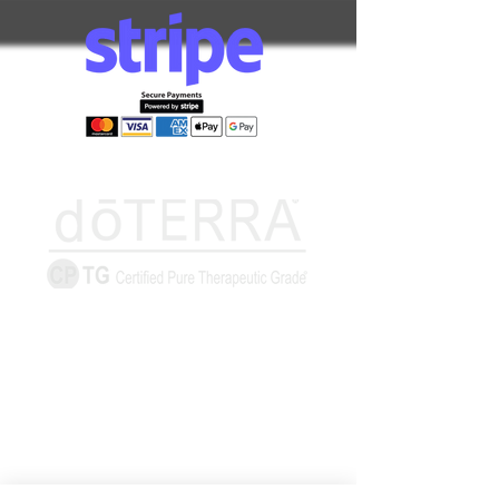
Információk
Elállás űrlap
Szállítás és
átvétel