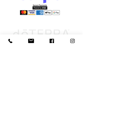
Információk
Elállás űrlap
Szállítás és
átvétel
Elállás-visszaküldés
Adatvédelmi