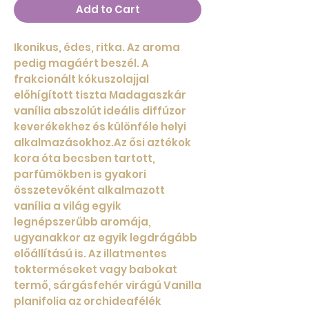
Add to Cart
Ikonikus, édes, ritka. Az aroma
pedig magáért beszél. A
frakcionált kókuszolajjal
előhígított tiszta Madagaszkár
vanília abszolút ideális diffúzor
keverékekhez és különféle helyi
alkalmazásokhoz.Az ősi aztékok
kora óta becsben tartott,
parfümökben is gyakori
összetevőként alkalmazott
vanília a világ egyik
legnépszerűbb aromája,
ugyanakkor az egyik legdrágább
előállítású is. Az illatmentes
tokterméseket vagy babokat
termő, sárgásfehér virágú Vanilla
planifolia az orchideafélék