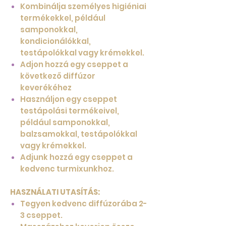
Kombinálja személyes higiéniai
termékekkel, például
samponokkal,
kondicionálókkal,
testápolókkal vagy krémekkel.
Adjon hozzá egy cseppet a
következő diffúzor
keverékéhez
Használjon egy cseppet
testápolási termékeivel,
például samponokkal,
balzsamokkal, testápolókkal
vagy krémekkel.
Adjunk hozzá egy cseppet a
kedvenc turmixunkhoz.
HASZNÁLATI UTASÍTÁS:
Tegyen kedvenc diffúzorába 2-
3 cseppet.