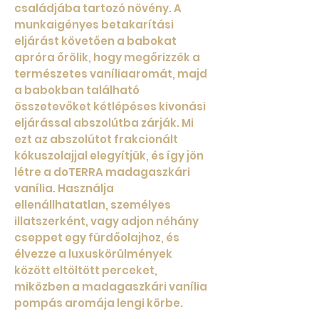
családjába tartozó növény. A
munkaigényes betakarítási
eljárást követően a babokat
apróra őrölik, hogy megőrizzék a
természetes vaníliaaromát, majd
a babokban található
összetevőket kétlépéses kivonási
eljárással abszolútba zárják. Mi
ezt az abszolútot frakcionált
kókuszolajjal elegyítjük, és így jön
létre a doTERRA madagaszkári
vanília. Használja
ellenállhatatlan, személyes
illatszerként, vagy adjon néhány
cseppet egy fürdőolajhoz, és
élvezze a luxuskörülmények
között eltöltött perceket,
miközben a madagaszkári vanília
pompás aromája lengi körbe.