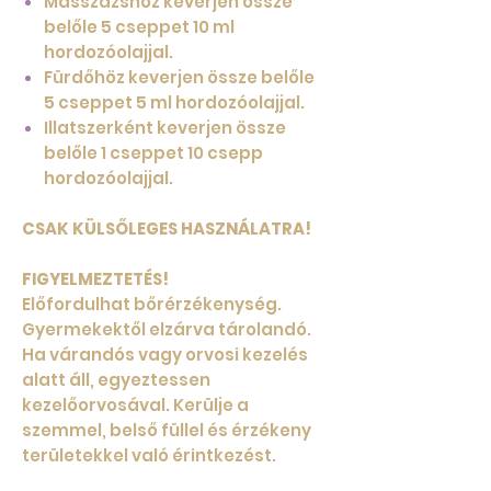
Masszázshoz keverjen össze
belőle 5 cseppet 10 ml
hordozóolajjal.
Fürdőhöz keverjen össze belőle
5 cseppet 5 ml hordozóolajjal.
Illatszerként keverjen össze
belőle 1 cseppet 10 csepp
hordozóolajjal.
CSAK KÜLSŐLEGES HASZNÁLATRA!
FIGYELMEZTETÉS!
Előfordulhat bőrérzékenység.
Gyermekektől elzárva tárolandó.
Ha várandós vagy orvosi kezelés
alatt áll, egyeztessen
kezelőorvosával. Kerülje a
szemmel, belső füllel és érzékeny
területekkel való érintkezést.