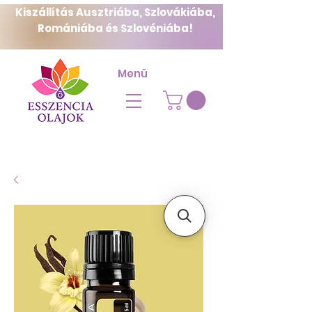
Kiszállítás Ausztriába, Szlovákiába,
Romániába és Szlovéniába!
Menü