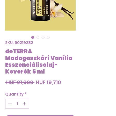
SKU: 60219282
doTERRA
Madagaszkári Vanília
Esszenciálisolaj-
Keverék 5 ml
Regular
Sale
 HUF 21,900 
HUF 19,710
Price
Price
Quantity
*