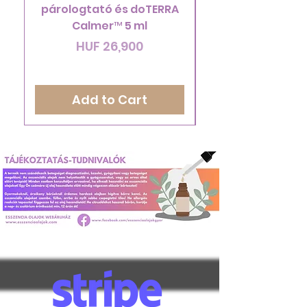
párologtató és doTERRA
doTERRA Endles
Calmer™ 5 ml
Price
HUF 26,900
Add to Cart