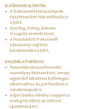
ELSŐDLEGES ELŐNYÖK:
A frakcionált kókuszolajnak
köszönhetően hidratálhatja is
a bőrt.
Gazdag, meleg, édesen
hívogató aromát kínál.
A hozzáadott frakcionált
kókuszolaj segíthet
kondicionálni a bőrt.
HASZNÁLATI MÓDOK:
Használja luxusszínvonalú,
személyes illatszerként, amely
egyaránt alkalmas különleges
alkalmakhoz és parfümként a
mindennapokra.
Adjon belőle néhány cseppet a
meleg fürdőhöz az otthoni
spaélményért.