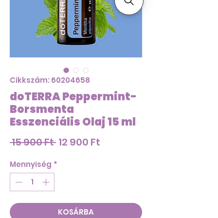
Cikkszám: 60204658
doTERRA Peppermint-
Borsmenta
Esszenciális Olaj 15 ml
Szokásos
Akciós
 15 900 Ft 
12 900 Ft
ár
ár
Mennyiség
*
KOSÁRBA