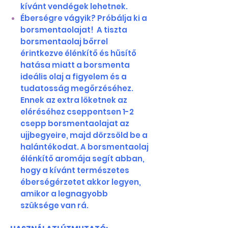
kívánt vendégek lehetnek.
Éberségre vágyik? Próbálja ki a
borsmentaolajat! A tiszta
borsmentaolaj bőrrel
érintkezve élénkítő és hűsítő
hatása miatt a borsmenta
ideális olaj a figyelem és a
tudatosság megőrzéséhez.
Ennek az extra löketnek az
eléréséhez cseppentsen 1-2
csepp borsmentaolajat az
ujjbegyeire, majd dörzsöld be a
halántékodat. A borsmentaolaj
élénkítő aromája segít abban,
hogy a kívánt természetes
éberségérzetet akkor legyen,
amikor a legnagyobb
szüksége van rá.