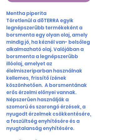
Mentha piperita
Töretlenül a dōTERRA egyik
legnépszerűbb termékeként a
borsmenta egy olyan olaj, amely
mindig jó, ha kéznél van- belsőleg
alkalmazható olaj. Valójában a
borsmenta a legnépszerűbb
illóolaj, amelyet az
élelmiszeriparban használnak
kellemes, frissítő ízének
köszönhetően. A borsmentának
erős érzelmi előnyei vannak.
Népszerűen használják a
szomorú és szorongó érzések, a
nyugodt érzelmek csökkentésére,
a feszültség enyhítésére és a
nyugtalanság enyhítésére.