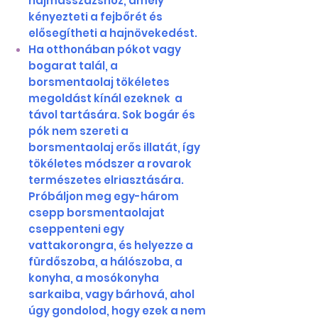
hajmasszázshoz, amely
kényezteti a fejbőrét és
elősegítheti a hajnövekedést.
Ha otthonában pókot vagy
bogarat talál, a
borsmentaolaj tökéletes
megoldást kínál ezeknek a
távol tartására. Sok bogár és
pók nem szereti a
borsmentaolaj erős illatát, így
tökéletes módszer a rovarok
természetes elriasztására.
Próbáljon meg egy-három
csepp borsmentaolajat
cseppenteni egy
vattakorongra, és helyezze a
fürdőszoba, a hálószoba, a
konyha, a mosókonyha
sarkaiba, vagy bárhová, ahol
úgy gondolod, hogy ezek a nem