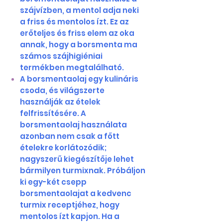
szájvízben, a mentol adja neki
a friss és mentolos ízt. Ez az
erőteljes és friss elem az oka
annak, hogy a borsmenta ma
számos szájhigiéniai
termékben megtalálható.
A borsmentaolaj egy kulináris
csoda, és világszerte
használják az ételek
felfrissítésére. A
borsmentaolaj használata
azonban nem csak a főtt
ételekre korlátozódik;
nagyszerű kiegészítője lehet
bármilyen turmixnak. Próbáljon
ki egy-két csepp
borsmentaolajat a kedvenc
turmix receptjéhez, hogy
mentolos ízt kapjon. Ha a