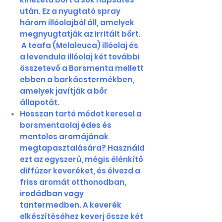
után. Ez a nyugtató spray
három illóolajból áll, amelyek
megnyugtatják az irritált bőrt.
A teafa (Melaleuca) illóolaj és
a levendula illóolaj két további
összetevő a Borsmenta mellett
ebben a barkácstermékben,
amelyek javítják a bőr
állapotát.
Hosszan tartó módot keresel a
borsmentaolaj édes és
mentolos aromájának
megtapasztalására? Használd
ezt az egyszerű, mégis élénkítő
diffúzor keveréket, és élvezd a
friss aromát otthonodban,
irodádban vagy
tantermedben. A keverék
elkészítéséhez keverj össze két