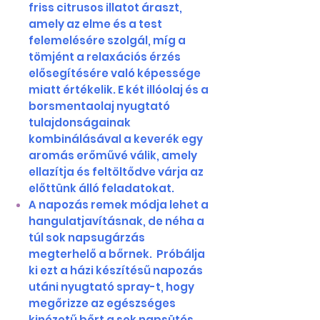
friss citrusos illatot áraszt,
amely az elme és a test
felemelésére szolgál, míg a
tömjént a relaxációs érzés
elősegítésére való képessége
miatt értékelik. E két illóolaj és a
borsmentaolaj nyugtató
tulajdonságainak
kombinálásával a keverék egy
aromás erőművé válik, amely
ellazítja és feltöltődve várja az
előttünk álló feladatokat.
A napozás remek módja lehet a
hangulatjavításnak, de néha a
túl sok napsugárzás
megterhelő a bőrnek. Próbálja
ki ezt a házi készítésű napozás
utáni nyugtató spray-t, hogy
megőrizze az egészséges
kinézetű bőrt a sok napsütés