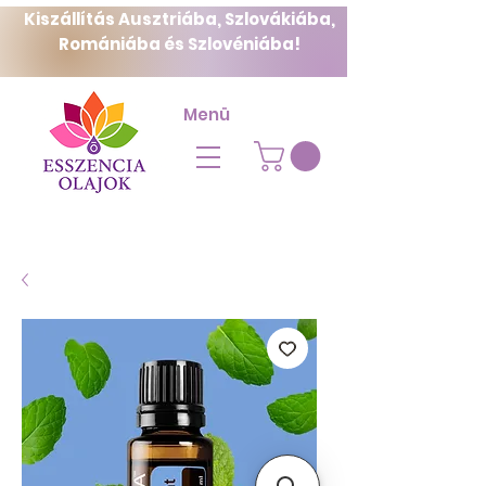
Kiszállítás Ausztriába, Szlovákiába,
Romániába és Szlovéniába!
Menü