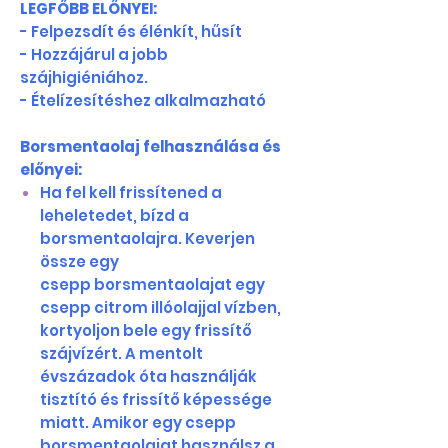
LEGFŐBB ELŐNYEI:
- Felpezsdít és élénkít, hűsít
- Hozzájárul a jobb
szájhigiéniához.
- Ételízesítéshez alkalmazható
Borsmentaolaj felhasználása és
előnyei:
Ha fel kell frissítened a
leheletedet, bízd a
borsmentaolajra. Keverjen
össze egy
csepp borsmentaolajat egy
csepp citrom illóolajjal vízben,
kortyoljon bele egy frissítő
szájvízért. A mentolt
évszázadok óta használják
tisztító és frissítő képessége
miatt. Amikor egy csepp
borsmentaolajat használsz a