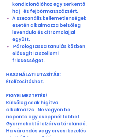
kondicionálóhoz egy serkentő
haj- és fejbőrmasszázsért.
A szezonális kellemetlenségek
esetén alkalmazza belsőleg
levendula és citromolajjal
együtt.
Párologtassa tanulás közben,
elősegíti a szellemi
frissességet.
HASZNÁLATI UTASÍTÁS:
Ételízesítéshez.
FIGYELMEZTETÉS!
Külsőleg csak hígítva
alkalmazza. Ne vegyen be
naponta egy cseppnél többet.
Gyermekektől elzárva tárolandó.
Ha várandós vagy orvosi kezelés