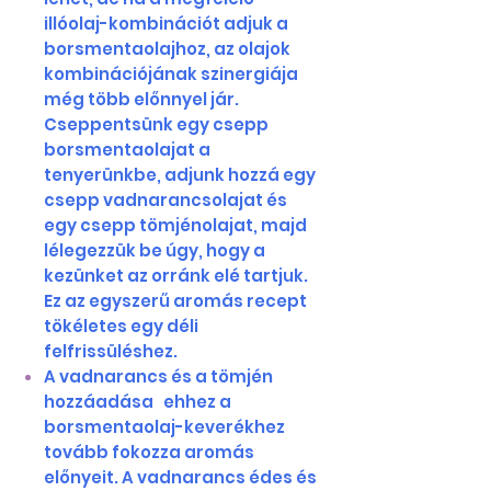
illóolaj-kombinációt adjuk a
borsmentaolajhoz, az olajok
kombinációjának szinergiája
még több előnnyel jár.
Cseppentsünk egy csepp
borsmentaolajat a
tenyerünkbe, adjunk hozzá egy
csepp vadnarancsolajat és
egy csepp tömjénolajat, majd
lélegezzük be úgy, hogy a
kezünket az orránk elé tartjuk.
Ez az egyszerű aromás recept
tökéletes egy déli
felfrissüléshez.
A vadnarancs és a tömjén
hozzáadása ehhez a
borsmentaolaj-keverékhez
tovább fokozza aromás
előnyeit. A vadnarancs édes és