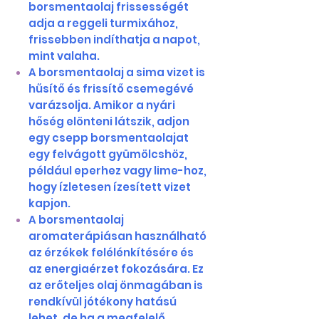
borsmentaolaj frissességét
adja a reggeli turmixához,
frissebben indíthatja a napot,
mint valaha.
A borsmentaolaj a sima vizet is
hűsítő és frissítő csemegévé
varázsolja. Amikor a nyári
hőség elönteni látszik, adjon
egy csepp borsmentaolajat
egy felvágott gyümölcshöz,
például eperhez vagy lime-hoz,
hogy ízletesen ízesített vizet
kapjon.
A borsmentaolaj
aromaterápiásan használható
az érzékek felélénkítésére és
az energiaérzet fokozására. Ez
az erőteljes olaj önmagában is
rendkívül jótékony hatású
lehet, de ha a megfelelő