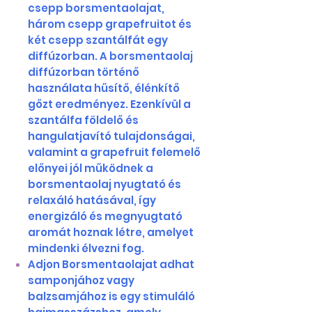
csepp borsmentaolajat,
három csepp grapefruitot és
két csepp szantálfát egy
diffúzorban. A borsmentaolaj
diffúzorban történő
használata hűsítő, élénkítő
gőzt eredményez. Ezenkívül a
szantálfa földelő és
hangulatjavító tulajdonságai,
valamint a grapefruit felemelő
előnyei jól működnek a
borsmentaolaj nyugtató és
relaxáló hatásával, így
energizáló és megnyugtató
aromát hoznak létre, amelyet
mindenki élvezni fog.
Adjon Borsmentaolajat adhat
samponjához vagy
balzsamjához is egy stimuláló