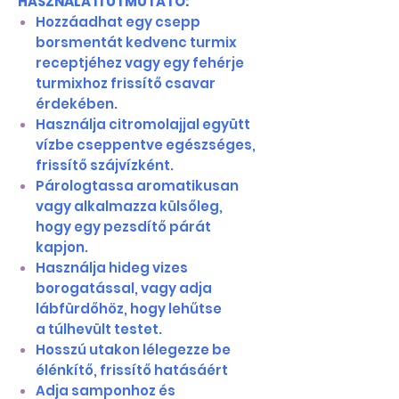
HASZNÁLATI ÚTMUTATÓ:
Hozzáadhat egy csepp
borsmentát kedvenc turmix
receptjéhez vagy egy fehérje
turmixhoz frissítő csavar
érdekében.
Használja citromolajjal együtt
vízbe cseppentve egészséges,
frissítő szájvízként.
Párologtassa aromatikusan
vagy alkalmazza külsőleg,
hogy egy pezsdítő párát
kapjon.
Használja hideg vizes
borogatással, vagy adja
lábfürdőhöz, hogy lehűtse
a túlhevült testet.
Hosszú utakon lélegezze be
élénkítő, frissítő hatásáért
Adja samponhoz és