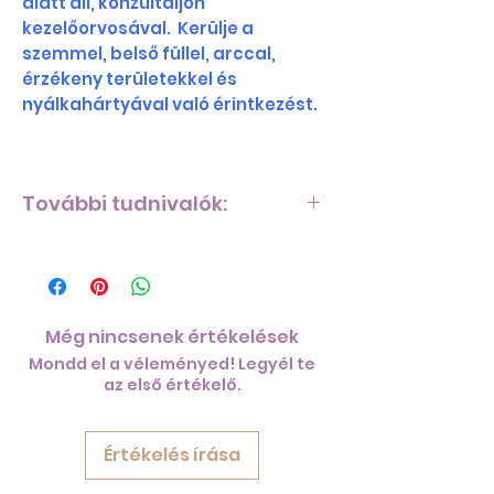
alatt áll, konzultáljon
kezelőorvosával. Kerülje a
szemmel, belső füllel, arccal,
érzékeny területekkel és
nyálkahártyával való érintkezést.
További tudnivalók:
Beszerzés
Az eltérő éghajlatok és
talajösszetételek eltérően
hatnak a borsmentára. Észak-
Még nincsenek értékelések
Amerika északnyugati
Mondd el a véleményed! Legyél te
partvidékén a rendszeres és
az első értékelő.
kiadós éves
csapadékmennyiségnek
köszönhetően ideális éghajlati
Értékelés írása
körülmények adottak a
borsmentatermesztéshez. Ez