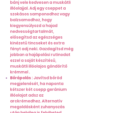
bánj vele kedvesen a muskátli
illóolajjal. Adj egy cseppet a
szokásos samponodhoz vagy
balzsamodhoz, hogy
kiegyensúlyozd a hajad
nedvességtartalmát,
elősegítsd az egészséges
kinézetű tincseket és extra
fényt adj neki. Gazdagítsd még
jobban a hajápolási rutinodat
ezzel a saját készítésű,
muskátli illóolajos göndörítő
krémmel .
Bőrápolás
: Javítsd bőröd
megjelenését, ha naponta
kétszer két csepp geránium
illóolajat adsz az
arckrémedhez. Alternatív
megoldásként zuhanyozás
után helyileg is felviheted