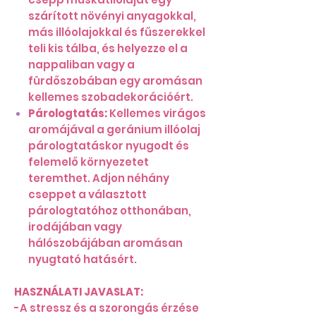
szárított növényi anyagokkal,
más illóolajokkal és fűszerekkel
teli kis tálba, és helyezze el a
nappaliban vagy a
fürdőszobában egy aromásan
kellemes szobadekorációért.
Párologtatás:
Kellemes virágos
aromájával a geránium illóolaj
párologtatáskor nyugodt és
felemelő környezetet
teremthet. Adjon néhány
cseppet a választott
párologtatóhoz otthonában,
irodájában vagy
hálószobájában aromásan
nyugtató hatásért.
HASZNÁLATI JAVASLAT:
-A stressz és a szorongás érzése