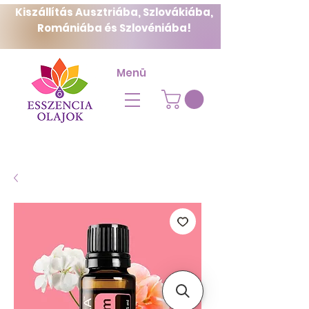
Kiszállítás Ausztriába, Szlovákiába,
Romániába és Szlovéniába!
Menü