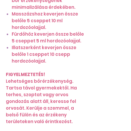
bőr érzékenységének
minimalizálása érdekében.
Masszázshoz keverjen össze
belőle 5 cseppet 10 ml
hordozóolajjal.
Fürdőhöz keverjen össze belőle
5 cseppet 5 ml hordozóolajjal.
Illatszerként keverjen össze
belőle 1 cseppet 10 csepp
hordozóolajjal.
FIGYELMEZTETÉS!
Lehetséges bőrérzékenység.
Tartsa távol gyermekektől. Ha
terhes, szoptat vagy orvos
gondozás alatt áll, keresse fel
orvosát. Kerülje a szemmel, a
belső fülön és az érzékeny
területeken való érintkezést.