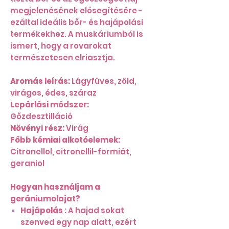
megjelenésének elősegítésére -
ezáltal ideális bőr- és hajápolási
termékekhez. A muskáriumból is
ismert, hogy a rovarokat
természetesen elriasztja.
Aromás leírás:
Lágyfüves, zöld,
virágos, édes, száraz
Lepárlási módszer:
Gőzdesztilláció
Növényi rész:
Virág
Főbb kémiai alkotóelemek:
Citronellol, citronellil-formiát,
geraniol
Hogyan használjam a
gerániumolajat?
Hajápolás
: A hajad sokat
szenved egy nap alatt, ezért