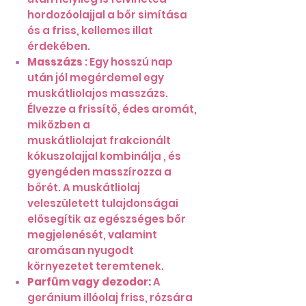
hordozóolajjal a bőr simítása
és a friss, kellemes illat
érdekében.
Masszázs
: Egy hosszú nap
után jól megérdemel egy
muskátliolajos masszázs.
Élvezze a frissítő, édes aromát,
miközben a
muskátliolajat frakcionált
kókuszolajjal kombinálja , és
gyengéden masszírozza a
bőrét. A muskátliolaj
veleszületett tulajdonságai
elősegítik az egészséges bőr
megjelenését, valamint
aromásan nyugodt
környezetet teremtenek.
Parfüm vagy dezodor:
A
geránium illóolaj friss, rózsára