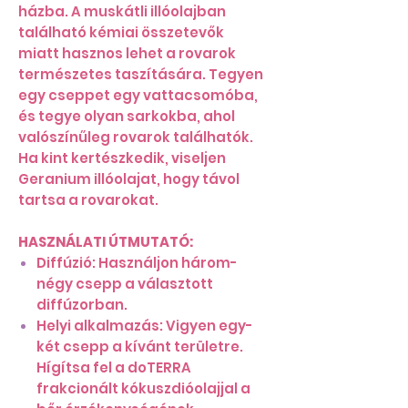
házba. A muskátli illóolajban
található kémiai összetevők
miatt hasznos lehet a rovarok
természetes taszítására. Tegyen
egy cseppet egy vattacsomóba,
és tegye olyan sarkokba, ahol
valószínűleg rovarok találhatók.
Ha kint kertészkedik, viseljen
Geranium illóolajat, hogy távol
tartsa a rovarokat.
HASZNÁLATI ÚTMUTATÓ:
Diffúzió: Használjon három-
négy csepp a választott
diffúzorban.
Helyi alkalmazás: Vigyen egy-
két csepp a kívánt területre.
Hígítsa fel a doTERRA
frakcionált kókuszdióolajjal a