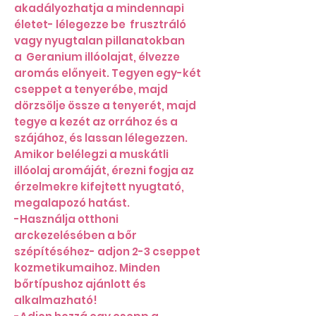
akadályozhatja a mindennapi
életet- lélegezze be frusztráló
vagy nyugtalan pillanatokban
a Geranium illóolajat, élvezze
aromás előnyeit. Tegyen egy-két
cseppet a tenyerébe, majd
dörzsölje össze a tenyerét, majd
tegye a kezét az orrához és a
szájához, és lassan lélegezzen.
Amikor belélegzi a muskátli
illóolaj aromáját, érezni fogja az
érzelmekre kifejtett nyugtató,
megalapozó hatást.
-Használja otthoni
arckezelésében a bőr
szépítéséhez- adjon 2-3 cseppet
kozmetikumaihoz. Minden
bőrtípushoz ajánlott és
alkalmazható!