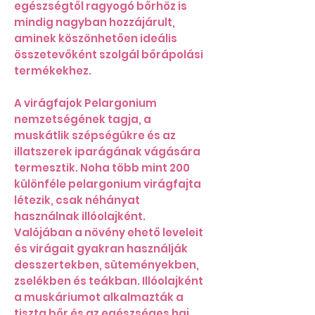
egészségtől ragyogó bőrhöz is
mindig nagyban hozzájárult,
aminek köszönhetően ideális
összetevőként szolgál bőrápolási
termékekhez.
A virágfajok Pelargonium
nemzetségének tagja, a
muskátlik szépségükre és az
illatszerek iparágának vágására
termesztik. Noha több mint 200
különféle pelargonium virágfajta
létezik, csak néhányat
használnak illóolajként.
Valójában a növény ehető leveleit
és virágait gyakran használják
desszertekben, süteményekben,
zselékben és teákban. Illóolajként
a muskáriumot alkalmazták a
tiszta bőr és az egészséges haj