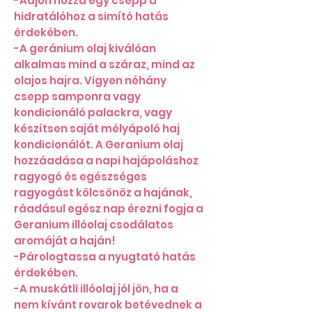
-Adjon hozzá egy csepp a
hidratálóhoz a simító hatás
érdekében.
-A geránium olaj kiválóan
alkalmas mind a száraz, mind az
olajos hajra. Vigyen néhány
csepp samponra vagy
kondicionáló palackra, vagy
készítsen saját mélyápoló haj
kondicionálót. A Geranium olaj
hozzáadása a napi hajápoláshoz
ragyogó és egészséges
ragyogást kölcsönöz a hajának,
ráadásul egész nap érezni fogja a
Geranium illóolaj csodálatos
aromáját a haján!
-Párologtassa a nyugtató hatás
érdekében.
-A muskátli illóolaj jól jön, ha a
nem kívánt rovarok betévednek a