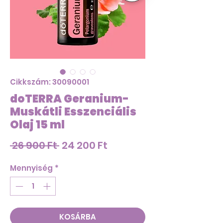
Cikkszám: 30090001
doTERRA Geranium-
Muskátli Esszenciális
Olaj 15 ml
Szokásos
Akciós
 26 900 Ft 
24 200 Ft
ár
ár
Mennyiség
*
KOSÁRBA