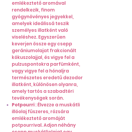
emlékeztető aromával
rendelkezik, finom
gyógynövényes jegyekkel,
amelyek ideálissá teszik
személyes illatként való
viseléshez. Egyszerűen
keverjen össze egy csepp
gerániumolajat frakcionált
kókuszolajjal, és vigye fel a
pulzuspontokra parfümként,
vagy vigye fel a hónaljra
természetes eredetű dezodor
illatként, különösen olyanra,
amely tartós a szabadtéri
tevékenységek során.
Potpourri
: Élvezze a muskátli
illóolaj fűszeres, rózsára
emlékeztető aromáját
potpourrival. Adjon néhány
csepp muskátliolajat egy