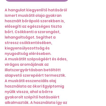
A hangulat kiegyenlítő hatásáról
ismert muskátli olaja gyakran
használt bőrápoló szerekben is,
elősegíti az egészséges tiszta
bőrt. Csökkenti a szorongást,
lehangoltságot. Segíthet a
stressz csökkentésében,
kiegyensúlyozottság és
nyugodtság eléréseben.
A muskátlit szépségéért és édes,
virágos aromájának az
illatszergyártásban betöltött
alapvető szerepéért termesztik.
A muskátli esszenciális olaj
használata az ókori Egyiptomig
nyúlik vissza, ahol a bőrre
gyakorolt szépítő hatásaiért
alkalmazták. A használata így az