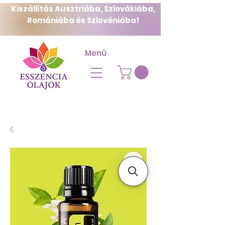
Kiszállítás Ausztriába, Szlovákiába,
Romániába és Szlovéniába!
Menü