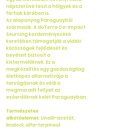
népszerűvé teszi a hölgyek és a
férfiak körében is.
Az alapanyag Paraguayból
származik. A doTerra Co-Impact
Sourcing kezdeményezése
keretében támogatják a vidéki
közösségek fejlődését és
bevételt biztosít a
kistermelőknek. Ez a
megközelítés egy gazdaságilag
életképes alternatívája a
tarvágásnak és védi a
megmaradt foltjait az
esőerdőknek kelet Paraguayban.
Természetes
alkotóelemei:
Linalil-acetát,
linalool, alfa-terpineol