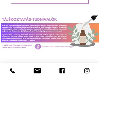
otthonában, irodájában vagy
tantermében? Párologtasson
három-öt csepp Petitgrain
olajat az Ön által választott
illóolaj-párologtatóba, amikor
a kívánt környezetet szeretné
megteremteni. A Petitgraint
más nyugtató olajokkal,
például bergamottolajjal , leve
ndulaolajjal vagy eukaliptuszol
ajjal is kombinálhatja , hogy
még pihentetőbb légkört
teremtsen.