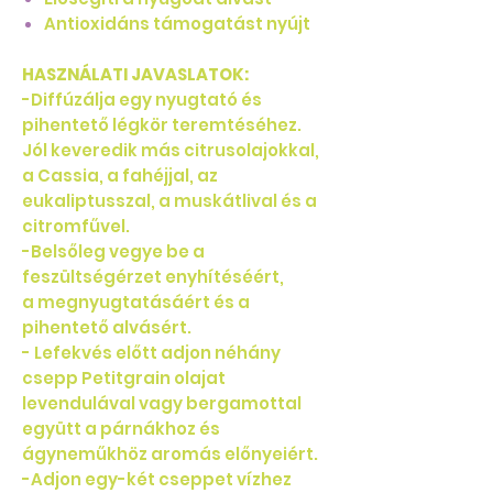
Antioxidáns támogatást nyújt
HASZNÁLATI JAVASLATOK:
-Diffúzálja egy nyugtató és
pihentető légkör teremtéséhez.
Jól keveredik más citrusolajokkal,
a Cassia, a fahéjjal, az
eukaliptusszal, a muskátlival és a
citromfűvel.
-Belsőleg vegye be a
feszültségérzet enyhítéséért,
a megnyugtatásáért és a
pihentető alvásért.
- Lefekvés előtt adjon néhány
csepp Petitgrain olajat
levendulával vagy bergamottal
együtt a párnákhoz és
ágyneműkhöz aromás előnyeiért.
-Adjon egy-két cseppet vízhez