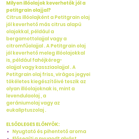
Milyen illóolajok keverhetők jól a
petitgrain olajjal?
Citrus illóolajként a Petitgrain olaj
jól keverhető más citrus alapú
olajokkal, például a
bergamottolajjal vagy a
citromfűolajjal . A Petitgrain olaj
jól keverhető meleg illóolajokkal
is, például fahéjkéreg-
olajjal vagy kassziaolajjal . A
Petitgrain olaj friss, virágos jegyei
tökéletes kiegészítőivé teszik az
olyan illóolajoknak is, mint a
levendulaolaj , a
gerániumolaj vagy az
eukaliptuszolaj .
ELSŐDLEGES ELŐNYÖK:
Nyugtató és pihentető aroma
Elősegíti a nyugodt alvást