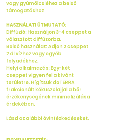
vagy gyümölcsléhez a belső
támogatáshoz
HASZNÁLATI ÚTMUTATÓ:
Diffúzió: Használjon 3-4 cseppet a
választott diffúzorba.
Belső használat: Adjon 2 cseppet
2 dl vízhez vagy egyéb
folyadékhoz.
Helyi alkalmazás: Egy-két
cseppet vigyen fel a kívánt
területre. Hígítsuk doTERRA
frakcionált kókuszolajjal a bőr
érzékenységének minimalizálása
érdekében.
Lásd az alábbi óvintézkedéseket.
FIGYELMEZTETÉS: