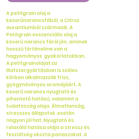
A petitgrain olaj a
keserűnarancsfából, a Citrus
aurantiumból származik. A
Petitgrain esszenciális olaj a
keserű narancs fáról jön, aminek
hosszú történelme van a
hagyományos gyakorlatokban.
A petitgrainolajat az
illatszergyártásban is széles
körben alkalmazzák friss,
gyógynövényes aromájáért. A
keserű narancs nyugtató és
pihentető hatású, valamint a
tudatosság olaja. Álmatlanság,
stresszes állapotok esetén
nagyon jól hat. Nyugtató és
relaxáló hatása oldja a stressz és
feszültség okozta panaszokat. A