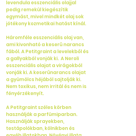
levendula esszenciális olajjal
pedig remekül kiegészítik
egymást, mivel mindkét olaj sok
jótékony kozmetikai hatást kínál.
Háromféle esszenciális olaj van,
ami kivonható a keserű narancs
fából. A Petitgraint a levelekből és
a gallyakból vonják ki. A Neroli
esszenciális olajat a virágokból
vonják ki. A keserűnarancs olajat
a gyümölcs héjából sajtolják ki.
Nem toxikus, nem irritál és nem is
fényérzékenyít.
A Petitgraint széles körben
használják a parfümiparban.
Használják sprayekben,
testápolókban, kölnikben és
egyéb illatokban. Növényi illata