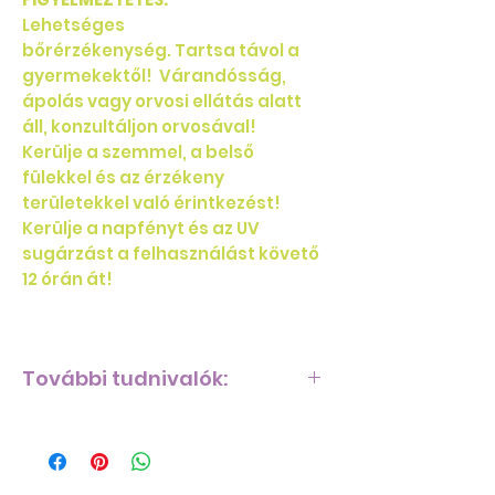
Lehetséges
bőrérzékenység.
Tartsa távol a
gyermekektől! Várandósság,
ápolás vagy orvosi ellátás alatt
áll, konzultáljon orvosával!
Kerülje a szemmel, a belső
fülekkel és az érzékeny
területekkel való érintkezést!
Kerülje a napfényt és az UV
sugárzást a felhasználást követő
12 órán át!
További tudnivalók:
Hogyan használjam a petitgrain
olajat?
Személyes illat:
A petitgrain