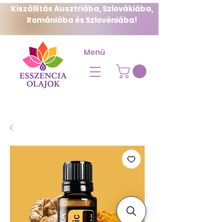
Kiszállítás Ausztriába, Szlovákiába,
Romániába és Szlovéniába!
Menü