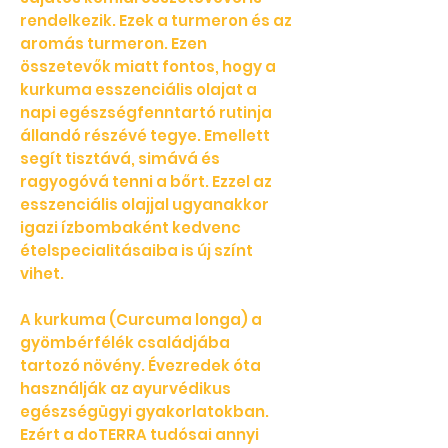
rendelkezik. Ezek a turmeron és az
aromás turmeron. Ezen
összetevők miatt fontos, hogy a
kurkuma esszenciális olajat a
napi egészségfenntartó rutinja
állandó részévé tegye. Emellett
segít tisztává, simává és
ragyogóvá tenni a bőrt. Ezzel az
esszenciális olajjal ugyanakkor
igazi ízbombaként kedvenc
ételspecialitásaiba is új színt
vihet.
A kurkuma (Curcuma longa) a
gyömbérfélék családjába
tartozó növény. Évezredek óta
használják az ayurvédikus
egészségügyi gyakorlatokban.
Ezért a doTERRA tudósai annyi