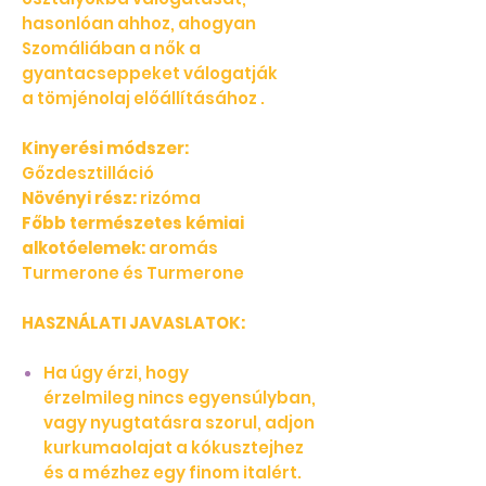
hasonlóan ahhoz, ahogyan
Szomáliában a nők a
gyantacseppeket válogatják
a tömjénolaj előállításához .
Kinyerési módszer:
Gőzdesztilláció
Növényi rész:
rizóma
Főbb természetes kémiai
alkotóelemek:
aromás
Turmerone és Turmerone
HASZNÁLATI JAVASLATOK:
Ha úgy érzi, hogy
érzelmileg nincs egyensúlyban,
vagy nyugtatásra szorul, adjon
kurkumaolajat a kókusztejhez
és a mézhez egy finom italért.