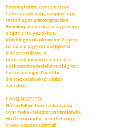
Párologtatás:
Cseppentsen
három vagy négy cseppet egy
tetszőleges párologtatóba.
Belsőleg:
Adjon hozzá egy csepp
olajat 1dl folyadékhoz.
Külsőleges alkalmazás:
Vigyen
fel belőle egy-két cseppet a
kívánt területre. A
bőrérzékenység minimálisra
csökkentése érdekében hígítsa
hordozóolajjal. További
óvintézkedésekről alább
olvashat.
FIGYELMEZTETÉS:
Előfordulhat bőrérzékenység.
Gyermekektől elzárva tárolandó.
Ha Ön várandós, szoptat vagy
orvosi kezelés alatt áll,