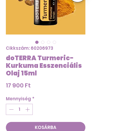
Cikkszám: 60206973
doTERRA Turmeric-
Kurkuma Esszenciális
Olaj 15ml
Ár
17 900 Ft
Mennyiség
*
KOSÁRBA