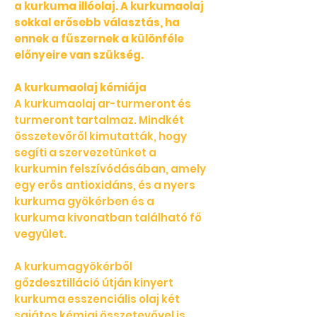
a kurkuma illóolaj. A kurkumaolaj
sokkal erősebb választás, ha
ennek a fűszernek a különféle
előnyeire van szükség.
A kurkumaolaj kémiája
A kurkumaolaj ar-turmeront és
turmeront tartalmaz. Mindkét
összetevőről kimutatták, hogy
segíti a szervezetünket a
kurkumin felszívódásában, amely
egy erős antioxidáns, és a nyers
kurkuma gyökérben és a
kurkuma kivonatban található fő
vegyület.
A kurkumagyökérből
gőzdesztilláció útján kinyert
kurkuma esszenciális olaj két
sajátos kémiai összetevővel is