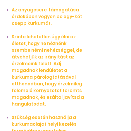
Az anyagcsere támogatása
érdekében vegyen be egy-két
csepp kurkumát.
Szinte lehetetlen úgy élni az
életet, hogy ne néznénk
szembe némi nehézséggel, de
átvehetjük az irányítást az
érzelmeink felett. Adj
magadnak lendületet a
kurkuma párologtatásával
otthonodban, hogy érzelmileg
felemelő környezetet teremts
magadnak, és ezáltal javítsd a
hangulatodat.
Szükség esetén használja a
kurkumaolajat helyi kezelés
formájában vagy teljes