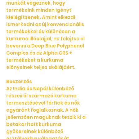
munkát végeznek, hogy
termékeink minden igényt
kielégítsenek. Amint elkezdi
ismerkedni az új konvencionális
termékekkel és különösen a
kurkuma illóolajjal, ne felejtse el
bevenni a Deep Blue Polyphenol
Complex és az Alpha CRS +
termékeket a kurkuma
előnyeinek teljes skálájáért.
Beszerzés
Az India és Nepál különböző
részeiről származó kurkuma
termesztésével férfiak és nők
egyaránt foglalkoznak. A nők
jellemzően maguknak teszik ki a
betakarított kurkuma
gyökereinek különböző
osztályokba válogatását,