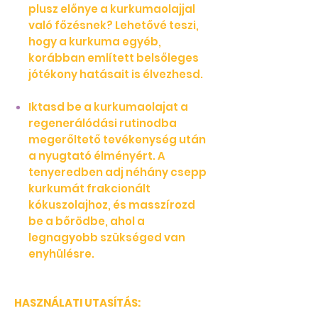
plusz előnye a kurkumaolajjal
való főzésnek? Lehetővé teszi,
hogy a kurkuma egyéb,
korábban említett belsőleges
jótékony hatásait is élvezhesd.
Iktasd be a kurkumaolajat a
regenerálódási rutinodba
megerőltető tevékenység után
a nyugtató élményért. A
tenyeredben adj néhány csepp
kurkumát frakcionált
kókuszolajhoz, és masszírozd
be a bőrödbe, ahol a
legnagyobb szükséged van
enyhülésre.
HASZNÁLATI UTASÍTÁS: