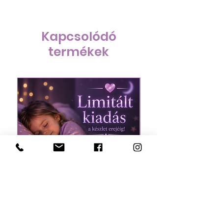
Kapcsolódó
termékek
doTERRA Pingvines
ÚJRA ELÉRHETŐ!