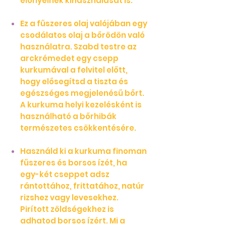
előnyeinek kihasználását is.
Ez a fűszeres olaj valójában egy
csodálatos olaj a bőrödön való
használatra. Szabd testre az
arckrémedet egy csepp
kurkumával a felvitel előtt,
hogy elősegítsd a tiszta és
egészséges megjelenésű bőrt.
A kurkuma helyi kezelésként is
használható a bőrhibák
természetes csökkentésére.
Használd ki a kurkuma finoman
fűszeres és borsos ízét, ha
egy-két cseppet adsz
rántottához, frittatához, natúr
rizshez vagy levesekhez.
Pirított zöldségekhez is
adhatod borsos ízért. Mi a