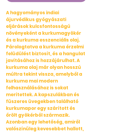
A hagyományos indiai
ájurvédikus gyógyászati
eljárások kulcsfontosságú
növényeként a kurkumagyökér
és a kurkuma esszenciális olaj.
Párologtatva a kurkuma érzelmi
felüdülést biztosít, és a hangulat
javításához is hozzájárulhat. A
kurkuma olaj már olyan hosszú
múltra tekint vissza, amelyből a
kurkuma mai modern
felhasználásához is sokat
merítettek. A kapszulákban és
fűszeres üvegekben található
kurkumapor egy szárított és
őrölt gyökérből származik.
Azonban egy lehetőség, amiről
valószínűleg kevesebbet hallott,