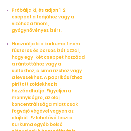
Próbálja ki, és adjon 1-2
cseppet a teájához vagy a
vizéhez a finom,
gyógynövényes ízért.
Használja ki a kurkuma finom
fűszeres és borsos ízét azzal,
hogy egy-két cseppet hozzáad
a rántottához vagy a
sültekhez, a sima rizshez vagy
a levesekhez. A paprikás ízhez
pirított zöldekhez is
hozzáadhatja. Figyeljen a
mennyiségre, az olaj
koncentráltsága miatt csak
fogvájó végével vegyen az
olajból. Ez lehetővé teszi a
Kurkuma egyéb belső