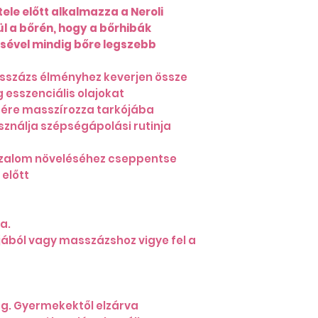
tele előtt alkalmazza a Neroli
l a bőrén, hogy a bőrhibák
ével mindig bőre legszebb
asszázs élményhez keverjen össze
g esszenciális olajokat
sére masszírozza tarkójába
sználja szépségápolási rutinja
izalom növeléséhez cseppentse
 előtt
a.
ljából vagy masszázshoz vigye fel a
g. Gyermekektől elzárva