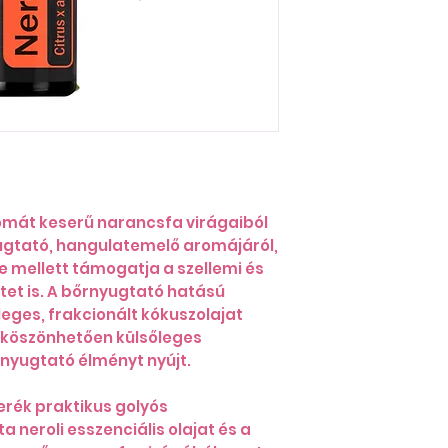
aromát keserű narancsfa virágaiból
yugtató, hangulatemelő aromájáról,
e mellett támogatja a szellemi és
etet is. A bőrnyugtató hatású
eges, frakcionált kókuszolajat
 köszönhetően külsőleges
nyugtató élményt nyújt.
erék praktikus golyós
ta neroli esszenciális olajat és a