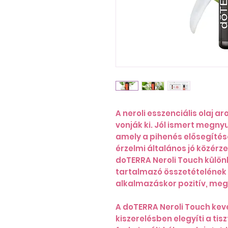
A neroli esszenciális olaj 
vonják ki. Jól ismert megn
amely a pihenés elősegítés
érzelmi általános jó közérz
doTERRA Neroli Touch különl
tartalmazó összetételének
alkalmazáskor pozitív, meg
A doTERRA Neroli Touch kev
kiszerelésben elegyíti a tisz