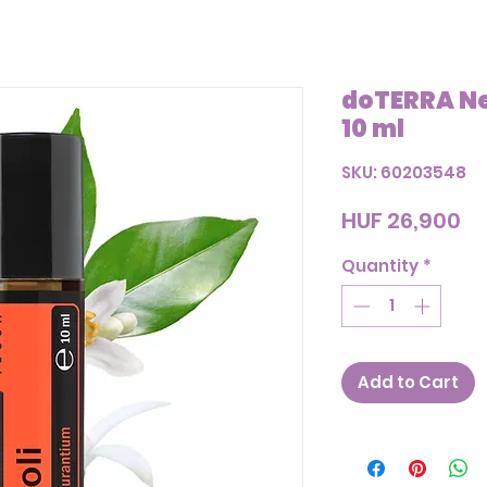
doTERRA Ne
10 ml
SKU: 60203548
Pr
HUF 26,900
Quantity
*
Add to Cart