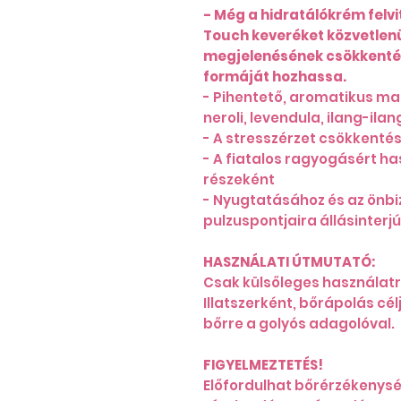
- Még a hidratálókrém felvi
Touch keveréket közvetlenü
megjelenésének csökkentés
formáját hozhassa.
- Pihentető, aromatikus m
neroli, levendula, ilang-ilan
- A stresszérzet csökkenté
- A fiatalos ragyogásért ha
részeként
- Nyugtatásához és az önb
pulzuspontjaira állásinterjú
HASZNÁLATI ÚTMUTATÓ:
Csak külsőleges használatr
Illatszerként, bőrápolás cé
bőrre a golyós adagolóval.
FIGYELMEZTETÉS!
Előfordulhat bőrérzékenysé