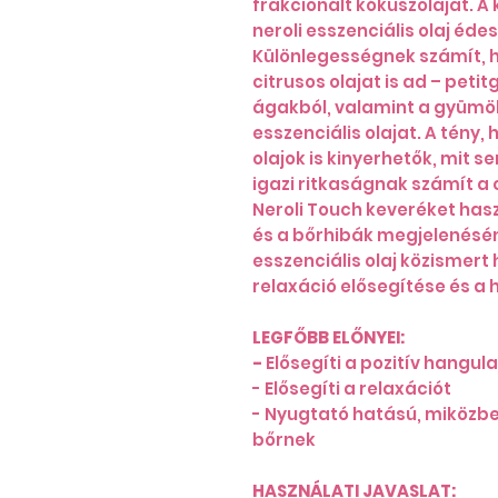
frakcionált kókuszolajat. 
neroli esszenciális olaj édes
Különlegességnek számít, h
citrusos olajat is ad – petit
ágakból, valamint a gyümöl
esszenciális olajat. A tény
olajok is kinyerhetők, mit s
igazi ritkaságnak számít a c
Neroli Touch keveréket ha
és a bőrhibák megjelenésén
esszenciális olaj közismert
relaxáció elősegítése és a h
LEGFŐBB ELŐNYEI:
-
Elősegíti a pozitív hangul
- Elősegíti a relaxációt
- Nyugtató hatású, miközbe
bőrnek
HASZNÁLATI JAVASLAT: