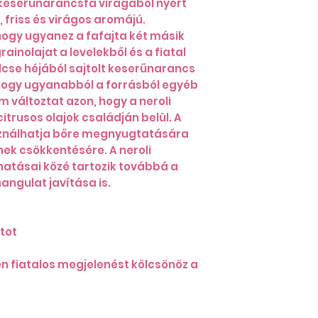
A keserűnarancsfa virágából nyert
, friss és virágos aromájú.
ogy ugyanez a fafajta két másik
grainolajat a levelekből és a fiatal
cse héjából sajtolt keserűnarancs
, hogy ugyanabból a forrásból egyéb
em változtat azon, hogy a neroli
itrusos olajok családján belül. A
sználhatja bőre megnyugtatására
ek csökkentésére. A neroli
 hatásai közé tartozik továbbá a
angulat javítása is.
atot
n fiatalos megjelenést kölcsönöz a