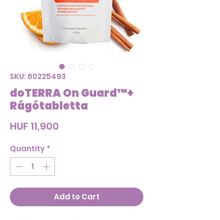
SKU: 60225493
doTERRA On Guard™+
Rágótabletta
Price
HUF 11,900
Quantity
*
Add to Cart