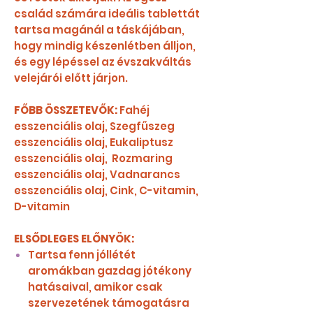
család számára ideális tablettát
tartsa magánál a táskájában,
hogy mindig készenlétben álljon,
és egy lépéssel az évszakváltás
velejárói előtt járjon.
FŐBB ÖSSZETEVŐK:
Fahéj
esszenciális olaj, Szegfűszeg
esszenciális olaj, Eukaliptusz
esszenciális olaj, Rozmaring
esszenciális olaj, Vadnarancs
esszenciális olaj, Cink, C-vitamin,
D-vitamin
ELSŐDLEGES ELŐNYÖK:
Tartsa fenn jóllétét
aromákban gazdag jótékony
hatásaival, amikor csak
szervezetének támogatásra