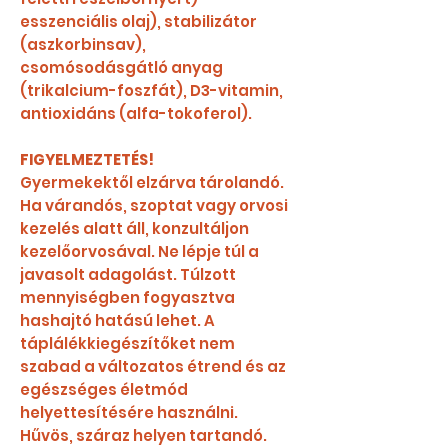
esszenciális olaj), stabilizátor
(aszkorbinsav),
csomósodásgátló anyag
(trikalcium-foszfát), D3-vitamin,
antioxidáns (alfa-tokoferol).
FIGYELMEZTETÉS!
Gyermekektől elzárva tárolandó.
Ha várandós, szoptat vagy orvosi
kezelés alatt áll, konzultáljon
kezelőorvosával. Ne lépje túl a
javasolt adagolást. Túlzott
mennyiségben fogyasztva
hashajtó hatású lehet. A
táplálékkiegészítőket nem
szabad a változatos étrend és az
egészséges életmód
helyettesítésére használni.
Hűvös, száraz helyen tartandó.