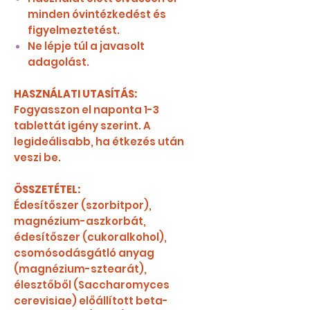
minden óvintézkedést és
figyelmeztetést.
Ne lépje túl a javasolt
adagolást.
HASZNÁLATI UTASÍTÁS:
Fogyasszon el naponta 1-3
tablettát igény szerint. A
legideálisabb, ha étkezés után
veszi be.
ÖSSZETÉTEL:
Édesítőszer (szorbitpor),
magnézium-aszkorbát,
édesítőszer (cukoralkohol),
csomósodásgátló anyag
(magnézium-sztearát),
élesztőből (Saccharomyces
cerevisiae) előállított beta-