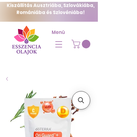
Kiszállítás Ausztriába, Szlovákiába,
Romániába és Szlovéniába!
Menü