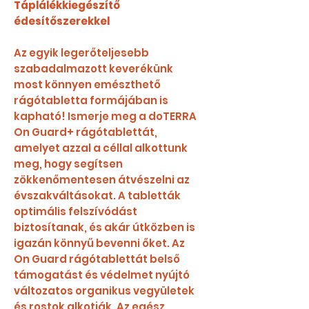
Táplálékkiegészítő
édesítőszerekkel
Az egyik legerőteljesebb
szabadalmazott keverékünk
most könnyen emészthető
rágótabletta formájában is
kapható! Ismerje meg a doTERRA
On Guard+ rágótablettát,
amelyet azzal a céllal alkottunk
meg, hogy segítsen
zökkenőmentesen átvészelni az
évszakváltásokat. A tabletták
optimális felszívódást
biztosítanak, és akár útközben is
igazán könnyű bevenni őket. Az
On Guard rágótablettát belső
támogatást és védelmet nyújtó
változatos organikus vegyületek
és rostok alkotják. Az egész