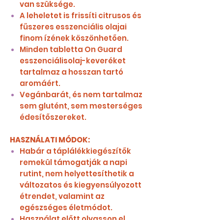
van szüksége.
A leheletet is frissíti citrusos és
fűszeres esszenciális olajai
finom ízének köszönhetően.
Minden tabletta On Guard
esszenciálisolaj-keveréket
tartalmaz a hosszan tartó
aromáért.
Vegánbarát, és nem tartalmaz
sem glutént, sem mesterséges
édesítőszereket.
HASZNÁLATI MÓDOK:
Habár a táplálékkiegészítők
remekül támogatják a napi
rutint, nem helyettesíthetik a
változatos és kiegyensúlyozott
étrendet, valamint az
egészséges életmódot.
Használat előtt olvasson el