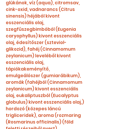
glükánok, víz (aqua), citromsav,
cink-oxid, vadnarancs (Citrus
sinensis) héjából kivont
esszenciális olaj,
szegfűszegbimbóból (Eugenia
caryophyllus) kivont esszenciális
olaj, édesítőszer (szteviol-
glikozid), fahéj (Cinnamomum
zeylanicum) leveléből kivont
esszenciális olaj,
tápiókakeményítő,
emulgeálószer (gumiarábikum),
aromák (fahéjból (Cinnamomum
zeylanicum) kivont esszenciális
olaj, eukaliptuszból (Eucalyptus
globulus) kivont esszenciális olaj,)
hordozó (közepes láncú
trigliceridek), aroma (rozmaring
(Rosmarinus officinalis) (föld
feletti részeiből nyert)