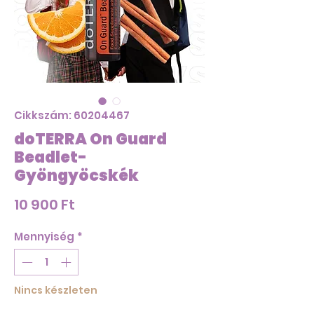
Cikkszám: 60204467
doTERRA On Guard
Beadlet-
Gyöngyöcskék
Ár
10 900 Ft
Mennyiség
*
Nincs készleten