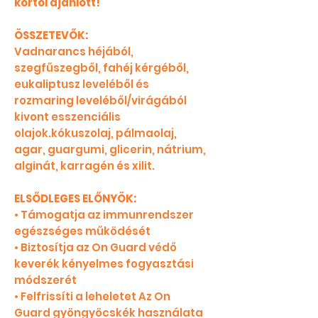
kortól ajánlott!
ÖSSZETEVŐK:
Vadnarancs héjából,
szegfűszegből, fahéj kérgéből,
eukaliptusz leveléből és
rozmaring leveléből/virágából
kivont esszenciális
olajok.kókuszolaj, pálmaolaj,
agar, guargumi, glicerin, nátrium,
alginát, karragén és xilit.
ELSŐDLEGES ELŐNYÖK:
• Támogatja az immunrendszer
egészséges működését
• Biztosítja az On Guard védő
keverék kényelmes fogyasztási
módszerét
• Felfrissíti a leheletet Az On
Guard gyöngyöcskék használata