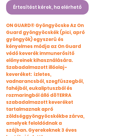
Értesítést kérek, ha elérhető
ON GUARD® Gyöngyöcske Az On
Guard gyöngyöcskék (pici, apró
gyöngyök) egyszerű és
kényelmes módja az On Guard
védő keverék immunerősítő
előnyeinek kihasználására.
Szabadalmazott illóolaj-
keveréket: ízletes,
vadnarancsból, szegfűszegből,
fahéjból, eukaliptuszból és
rozmaringból álló dōTERRA
szabadalmazott keveréket
tartalmaznak apró
zöldséggyöngyöcskékbe zárva,
amelyek feloldódnak a
szájban.
Gyerekeknek 3 éves