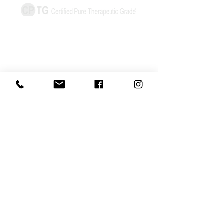
Információk
Elállás űrlap
Szállítás és
átvétel
Elállás-visszaküldés
Adatvédelmi
nyilatkozat
Általános szerződési
feltételek
Fiókom