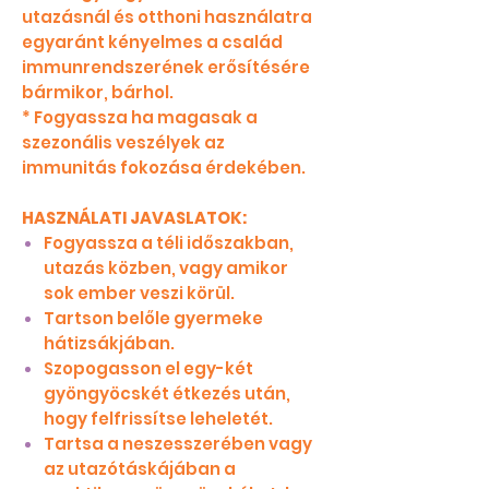
utazásnál és otthoni használatra
egyaránt kényelmes a család
immunrendszerének erősítésére
bármikor, bárhol.
* Fogyassza ha magasak a
szezonális veszélyek az
immunitás fokozása érdekében.
HASZNÁLATI JAVASLATOK:
Fogyassza a téli időszakban,
utazás közben, vagy amikor
sok ember veszi körül.
Tartson belőle gyermeke
hátizsákjában.
Szopogasson el egy-két
gyöngyöcskét étkezés után,
hogy felfrissítse leheletét.
Tartsa a neszesszerében vagy
az utazótáskájában a