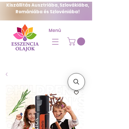
Kiszállítás Ausztriába, Szlovákiába,
Romániába és Szlovéniába!
Menü