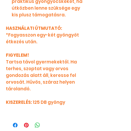
praktikus gyöngyöcskéket, ha
útközben lenne szüksége egy
kis plusz támogatásra.
HASZNÁLATI ÚTMUTATÓ:
*Fogyasszon egy-két gyöngyöt
étkezés után.
FIGYELEM!
Tartsa távol gyermekektől. Ha
terhes, szoptat vagy orvos
gondozás alatt áll, keresse fel
orvosát. Hűvös, száraz helyen
tárolandó.
KISZERELÉS:
125 DB gyöngy