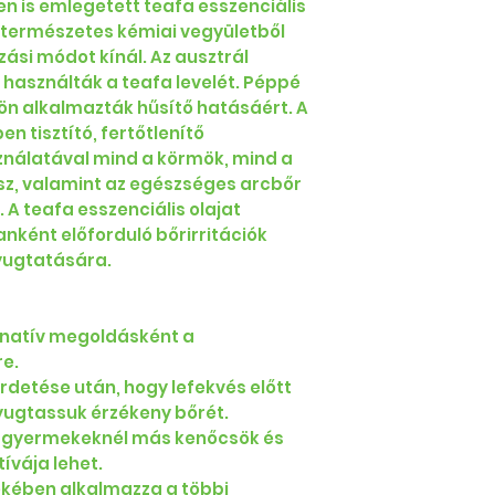
n is emlegetett teafa esszenciális
ő természetes kémiai vegyületből
zási módot kínál. Az ausztrál
használták a teafa levelét. Péppé
rön alkalmazták hűsítő hatásáért. A
n tisztító, fertőtlenítő
sználatával mind a körmök, mind a
esz, valamint az egészséges arcbőr
 A teafa esszenciális olajat
nként előforduló bőrirritációk
yugtatására.
rnatív megoldásként a
re.
rdetése után, hogy lefekvés előtt
ugtassuk érzékeny bőrét.
 gyermekeknél más kenőcsök és
ívája lehet.
kében alkalmazza a többi