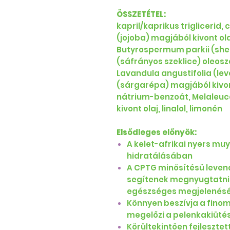
ÖSSZETÉTEL:
kapril/kaprikus triglicerid,
(jojoba) magjából kivont ol
Butyrospermum parkii (shea
(sáfrányos szeklice) oleoszó
Lavandula angustifolia (lev
(sárgarépa) magjából kivon
nátrium-benzoát, Melaleuca 
kivont olaj, linalol, limonén
Elsődleges előnyök:
A kelet-afrikai nyers mu
hidratálásában
A CPTG minősítésű levend
segítenek megnyugtatni a
egészséges megjelenésé
Könnyen beszívja a finom 
megelőzi a pelenkakiütés
Körültekintően fejleszte