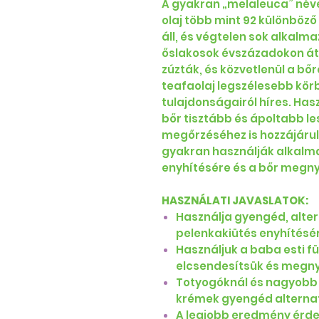
A gyakran „melaleuca” néve
olaj több mint 92 különböz
áll, és végtelen sok alkalma
őslakosok évszázadokon át 
zúzták, és közvetlenül a bő
teafaolaj legszélesebb körbe
tulajdonságairól híres. Ha
bőr tisztább és ápoltabb l
megőrzéséhez is hozzájárul.
gyakran használják alkalma
enyhítésére és a bőr megn
HASZNÁLATI JAVASLATOK:
Használja gyengéd, alte
pelenkakiütés enyhítésé
Használjuk a baba esti fü
elcsendesítsük és megny
Totyogóknál és nagyobb
krémek gyengéd alternat
A legjobb eredmény érde