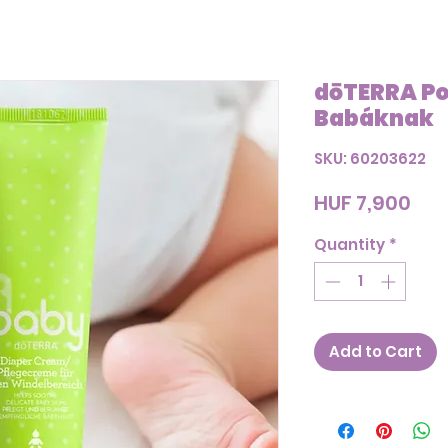
dōTERRA P
Babáknak
SKU: 60203622
Pri
HUF 7,900
Quantity
*
Add to Cart