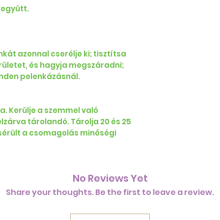
együtt.
át azonnal cserélje ki; tisztítsa
rületet, és hagyja megszáradni;
nden pelenkázásnál.
a. Kerülje a szemmel való
lzárva tárolandó. Tárolja 20 és 25
 sérült a csomagolás minőségi
No Reviews Yet
Share your thoughts. Be the first to leave a review.