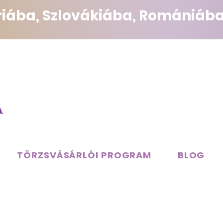
triába, Szlovákiába, Romániába
TÖRZSVÁSÁRLÓI PROGRAM
BLOG