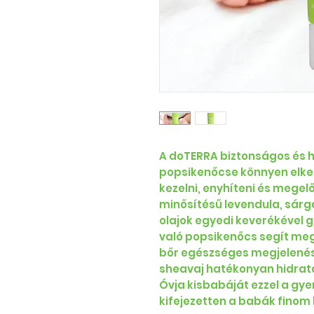
A doTERRA biztonságos és 
popsikenőcse könnyen elken
kezelni, enyhíteni és megel
minősítésű levendula, sár
olajok egyedi keverékével
való popsikenőcs segít meg
bőr egészséges megjelenésé
sheavaj hatékonyan hidratá
Óvja kisbabáját ezzel a g
kifejezetten a babák finom