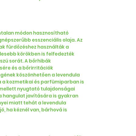
ámtalan módon hasznosítható
gnépszerűbb esszenciális olaja. Az
ak fürdőzéshez használták a
lesebb körökben is felfedezték
szú sorát. A bőrhibák
re és a bőrirritációk
égének köszönhetően a levendula
a a kozmetikai és parfümiparban is
 mellett nyugtató tulajdonságai
 a hangulat javítására is gyakran
yei miatt tehát a levendula
jó, ha kéznél van, bárhová is