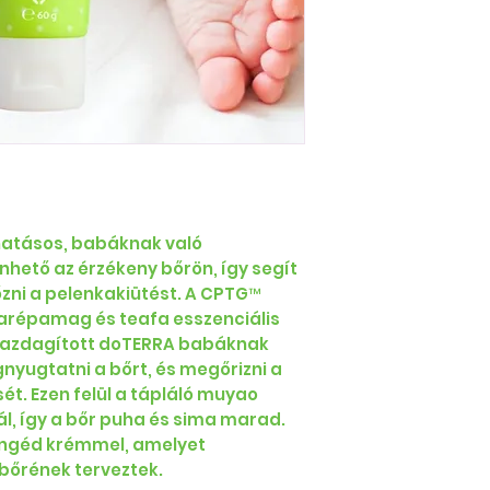
hatásos, babáknak való
hető az érzékeny bőrön, így segít
őzni a pelenkakiütést. A CPTG™
garépamag és teafa esszenciális
 gazdagított doTERRA babáknak
nyugtatni a bőrt, és megőrizni a
t. Ezen felül a tápláló muyao
l, így a bőr puha és sima marad.
yengéd krémmel, amelyet
 bőrének terveztek.