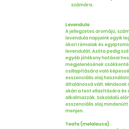
számára.
Levendula
A jellegzetes aromájú, sz
levendula napjaink egyik le
ókori rómaiak és egyiptomi
levendulát. Azóta pedig szé
egyéb jótékony hatásai hos
megjelenésének csökkentésé
csillapítására való képess
esszenciális olaj használat
általánossá vált. Mindezek
okán a test ellazítására és
alkalmazzák. Sokoldalú előn
esszenciális olaj mindenütt 
menjen.
Teafa (melaleuca)