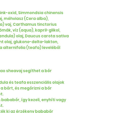
 cink-oxid, Simmondsia chinensis
aj, méhviasz (Cera alba),
) vaj, Carthamus tinctorius
mák, víz (aqua), kapril-glikol,
endula) olaj, Daucus carota sativa
t olaj, glukono-delta-lakton,
alternifolia (teafa) leveléből
yao sheavaj segíthet a bőr
ula és teafa esszenciális olajok
 bőrt, és megőrizni a bőr
t.
bababőr, így kezeli, enyhíti vagy
t.
tték ki az érzékeny bababőr