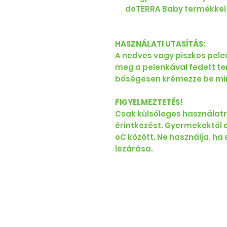
doTERRA Baby termékkel 
HASZNÁLATI UTASÍTÁS:
A nedves vagy piszkos pelenk
meg a pelenkával fedett te
bőségesen krémezze be mi
FIGYELMEZTETÉS!
Csak külsőleges használatr
érintkezést. Gyermekektől e
oC között. Ne használja, ha
lezárása.