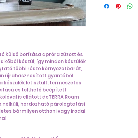
Rendszeres tiszt
Hetente kétszer:
Kapcsolja ki a 
hálózati adap
A kiömlés elke
felesleges viz
levegőkimenet
Pamutkendőve
 külső borítása apróra zúzott és
tisztítószerrel
s kőből készül, így minden készülék
– törölje át a
gtató többi része környezetbarát,
lapot, a lapot
án újrahasznosított gyantából
meg egy vatta
a készülék letisztult, természetes
Alapos tisztítás
itású és tölthető beépített
Havonta egyszer
kolóval is ellátott doTERRA Roam
Töltse meg a di
 nélküli, hordozható párologtatási
Adjunk hozzá 1
életes bármilyen otthoni vagy irodai
Hagyja a diffú
ra!
hogy a keveré
megtisztuljon 
Teljesen lecs