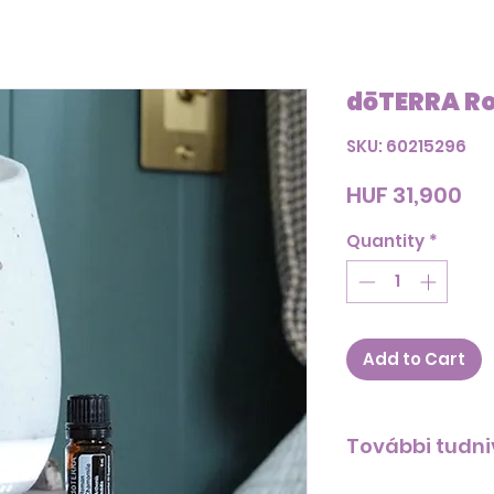
dōTERRA R
SKU: 60215296
Pr
HUF 31,900
Quantity
*
Add to Cart
További tudni
A DIFFÚZOROK TI