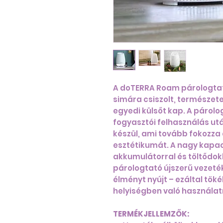
A doTERRA Roam párologtató
simára csiszolt, természete
egyedi külsőt kap. A párolo
fogyasztói felhasználás ut
készül, ami tovább fokozza 
esztétikumát. A nagy kapac
akkumulátorral és töltődok
párologtató újszerű vezeték
élményt nyújt – ezáltal tök
helyiségben való használat
TERMÉKJELLEMZŐK: