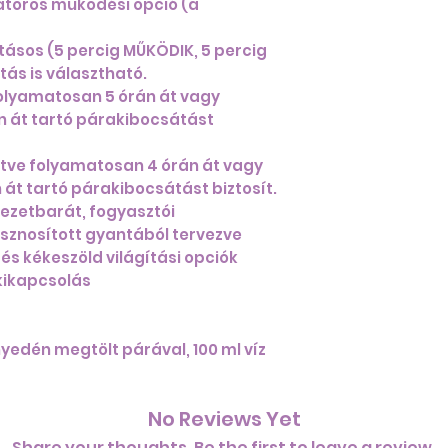
átoros működési opció (a
Tisztítsa meg 
ecettel átitat
ásos (5 percig MŰKÖDIK, 5 percig
Öblítse le tiszt
ás is választható.
Alaposan szár
olyamatosan 5 órán át vagy
pamutkendőve
n át tartó párakibocsátást
Figyelmeztetés: 
tve folyamatosan 4 órán át vagy
vegyszerek káros
át tartó párakibocsátást biztosít.
yezetbarát, fogyasztói
sznosított gyantából tervezve
és kékeszöld világítási opciók
kikapcsolás
:
yedén megtölt párával, 100 ml víz
No Reviews Yet
Share your thoughts. Be the first to leave a review.