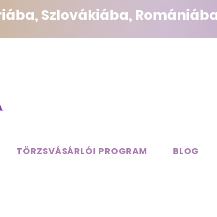
triába, Szlovákiába, Romániába
TÖRZSVÁSÁRLÓI PROGRAM
BLOG