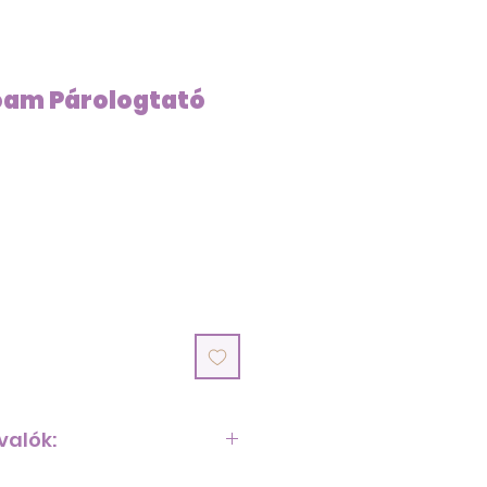
oam Párologtató
ice
valók:
SZTÍTÁSA: