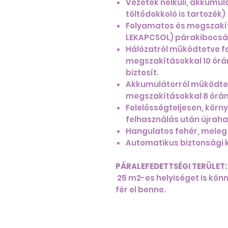
Vezeték nélküli, akkumul
töltődokkoló is tartozék)
Folyamatos és megszakít
LEKAPCSOL) párakibocsát
Hálózatról működtetve f
megszakításokkal 10 órá
biztosít.
Akkumulátorról működte
megszakításokkal 8 órán 
Felelősségteljesen, körn
felhasználás után újraha
Hangulatos fehér, meleg 
Automatikus biztonsági 
PÁRALEFEDETTSÉGI TERÜLET
25 m2-es helyiséget is könn
fér el benne.