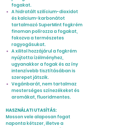
fogakat.
A hidratált szilícium-dioxidot
és kalcium-karbonátot
tartalmazó SuperMint fogkrém
finoman polírozza a fogakat,
fokozva a természetes
ragyogásukat.
A xilitol hozzájárul a fogkrém
nyújtotta ízélményhez,
ugyanakkor a fogak és az íny
intenzívebb tisztításában is
szerepet játszik.
Vegánbarát, nem tartalmaz
mesterséges színezékeket és
aromákat, fluoridmentes.
HASZNÁLATI UTASÍTÁS:
Mosson vele alaposan fogat
naponta kétszer, illetve a