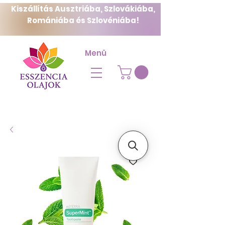
Kiszállítás Ausztriába, Szlovákiába,
Romániába és Szlovéniába!
Menü