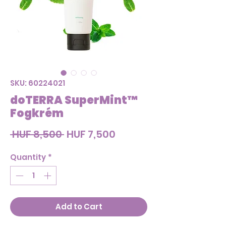
SKU: 60224021
doTERRA SuperMint™
Fogkrém
Regular
Sale
 HUF 8,500 
HUF 7,500
Price
Price
Quantity
*
Add to Cart