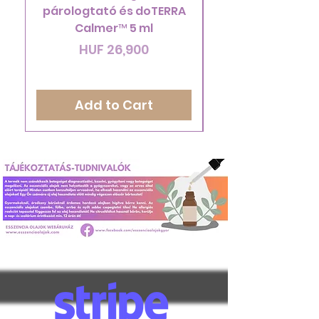
párologtató és doTERRA
doTERRA Endles
Calmer™ 5 ml
Price
HUF 26,900
Add to Cart