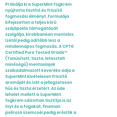
Próbálja ki a SuperMint fogkrém
nyújtotta tisztító és frissítő
fogmosási élményt. Formulája
kifejezetten a teljes körű
szájápolás támogatását
szolgálja, kirobbanóan mentolos
ízétől pedig üdítőbb lesz a
mindennapos fogmosás. A CPTG
Certified Pure Tested Grade™
(Tanúsított, tiszta, letesztelt
minőségű) mentaolajok
szabadalmazott keveréke adja a
SuperMint kivételesen frissítő
aromáját és ízét a jellegzetesen
hűs és tiszta érzetért. Az üde
lehelet mellett a SuperMint
fogkrém célzottan tisztítja is az
ínyt és a fogakat, finoman
polírozó szemcséi pedig erősítik a