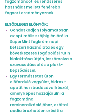
fogzománcot, és rendszeres
használat mellett fehérebb
fogsort eredményeznek.
ELSŐDLEGES ELŐNYÖK:
Gondoskodjon folyamatosan
az optimális szájhigiéniáról a
SuperMint fogkrém napi
kétszeri használata és egy
következetes fogápolási rutin
kialakítása útján, leszámolva a
szuvasodással és a plakk-
képződéssel.
Egy természetes úton
előforduló vegyület, hidroxi-
apatit hozzáadásával készül,
amely képes hozzájárulni a
fogzománc
remineralizációjához, ezáltal
pedig érezhetően erősíti a