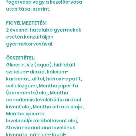
fogorvosa vagy a kezelőorvosa
utasításai szerint.
FIGYELMEZTETÉS!
2 évesnél fiatalabb gyermekek
esetén konzultáljon
gyermekorvosával.
ÖSSZETÉTEL:
Glicerin, víz (aqua), hidratált
szilícium-dioxid, kalcium-
karbonát, xilitol, hidroxi-apatit,
cellulózgumi, Mentha piperita
(borsmenta) olaj, Mentha
canadensis leveléből/szárából
kivont olaj, Mentha citrata olaja,
Mentha spicata
leveléből/szárából kivont olaj,
Stevia rebaudiana levelének
kivonata, nátrium-lauril-