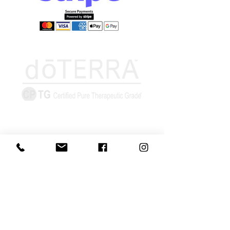
Információk
Elállás űrlap
Szállítás és
átvétel
Elállás-visszaküldés
Adatvédelmi