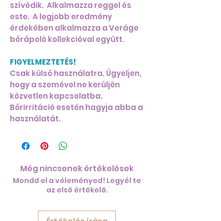
szívódik. Alkalmazza reggel és
este. A legjobb eredmény
érdekében alkalmazza a Veráge
bőrápoló kollekcióval együtt.
FIGYELMEZTETÉS!
Csak külső használatra. Ügyeljen,
hogy a szemével ne kerüljön
közvetlen kapcsolatba.
Bőrirritáció esetén hagyja abba a
használatát.
Még nincsenek értékelések
Mondd el a véleményed! Legyél te
az első értékelő.