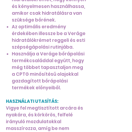
és kényelmesen használhassa,
amikor csak hidratálásra van
szüksége bőrének.
Az optimális eredmény
érdekében illessze be a Veráge
hidratálókrémet reggeli és esti
szépségápolási rutinjába.
Használja a Veráge bőrápolási
termékcsaláddal együtt, hogy
még többet tapasztaljon meg
a CPTG minősítésű olajokkal
gazdagított bőrápolási
termékek előnyeiből.
HASZNÁLATI UTASÍTÁS:
Vigye fel megtisztított arcára és
nyakára, és körkörös, felfelé
irányuló mozdulatokkal
masszírozza, amíg be nem