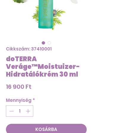
Cikkszám: 37410001
doTERRA
Veráge™Moistuizer-
Hidratálókrém 30 ml
Ár
16 900 Ft
Mennyiség
*
KOSÁRBA