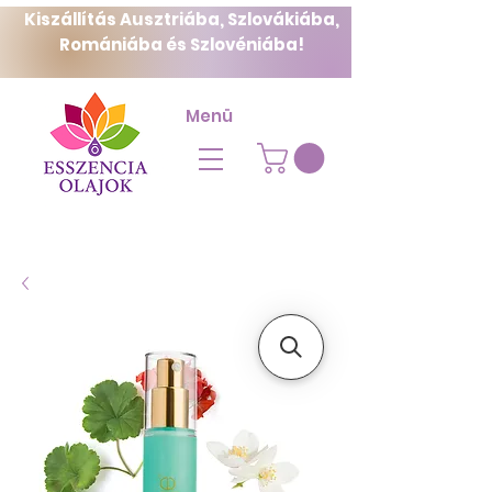
Kiszállítás Ausztriába, Szlovákiába,
Romániába és Szlovéniába!
Menü