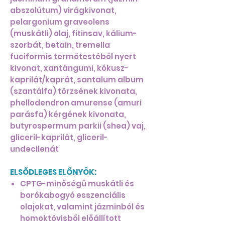
abszolútum) virágkivonat,
pelargonium graveolens
(muskátli) olaj, fitinsav, kálium-
szorbát, betain, tremella
fuciformis termőtestéből nyert
kivonat, xantángumi, kókusz-
kaprilát/kaprát, santalum album
(szantálfa) törzsének kivonata,
phellodendron amurense (amuri
parásfa) kérgének kivonata,
butyrospermum parkii (shea) vaj,
gliceril-kaprilát, gliceril-
undecilenát
ELSŐDLEGES ELŐNYÖK:
CPTG-minőségű muskátli és
borókabogyó esszenciális
olajokat, valamint jázminból és
homoktövisből előállított