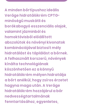
A minden bőrtípushoz ideális
Veráge hidratálókrém CPTG-
minőségű muskátli és
borókabogyó esszenciális olajok,
valamint jázminból és
homoktövisből előállított
abszolútok és növényi kivonatok
kombinációjával biztosít mély
hidratálást és táplálást a bőrnek.
A felhasznált korszerű, növények
kínálta technológiának
köszönhetően ez a könnyű
hidratálókrém mélyen hidratálja
a bőrt anélkül, hogy zsíros érzetet
hagyna maga után. A Veráge
hidratálókrém hozzájárul a bőr
nedvességtartalmának
fenntartásához, egyenletes,