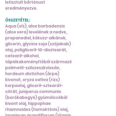
letisztult bőrtónust
eredményezve.
ÖSSZETÉTEL:
Aqua (víz), aloe barbadensis
(aloe vera) levelének a nedve,
propanediol, kókusz-alkánok,
glicerin, glycine soja (szójabab)
olaj, poligliceril-10-disztearát,
cetearil-alkohol,
tápiókakeményítőből származó
polimetil-szilszeszkvioxán,
hordeum distichon (árpa)
kivonat, oryza sativa (rizs)
korpaolaj, gliceril-sztearát-
citrát, juniperus communis
(borókabogyó) gyümölcséből
kivont olaj, hippophae
rhamnoides (homoktövis) olaj,
jasminum grandiflorum (jázmin