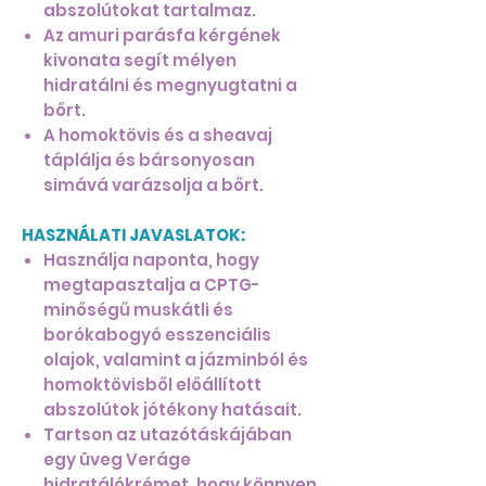
abszolútokat tartalmaz.
Az amuri parásfa kérgének
kivonata segít mélyen
hidratálni és megnyugtatni a
bőrt.
A homoktövis és a sheavaj
táplálja és bársonyosan
simává varázsolja a bőrt.
HASZNÁLATI JAVASLATOK:
Használja naponta, hogy
megtapasztalja a CPTG-
minőségű muskátli és
borókabogyó esszenciális
olajok, valamint a jázminból és
homoktövisből előállított
abszolútok jótékony hatásait.
Tartson az utazótáskájában
egy üveg Veráge
hidratálókrémet, hogy könnyen