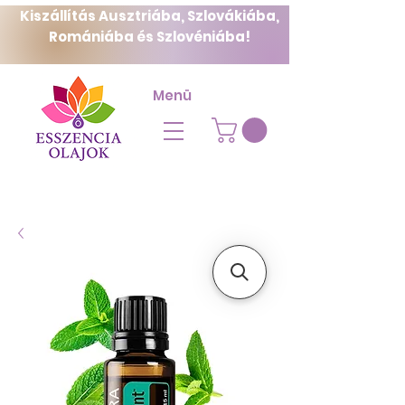
Kiszállítás Ausztriába, Szlovákiába,
Romániába és Szlovéniába!
Menü