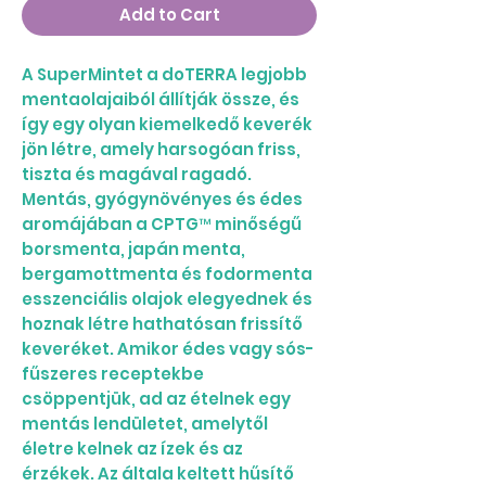
Add to Cart
A SuperMintet a doTERRA legjobb
mentaolajaiból állítják össze, és
így egy olyan kiemelkedő keverék
jön létre, amely harsogóan friss,
tiszta és magával ragadó.
Mentás, gyógynövényes és édes
aromájában a CPTG™ minőségű
borsmenta, japán menta,
bergamottmenta és fodormenta
esszenciális olajok elegyednek és
hoznak létre hathatósan frissítő
keveréket. Amikor édes vagy sós-
fűszeres receptekbe
csöppentjük, ad az ételnek egy
mentás lendületet, amelytől
életre kelnek az ízek és az
érzékek. Az általa keltett hűsítő