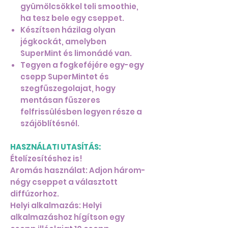
gyümölcsökkel teli smoothie,
ha tesz bele egy cseppet.
Készítsen házilag olyan
jégkockát, amelyben
SuperMint és limonádé van.
Tegyen a fogkeféjére egy-egy
csepp SuperMintet és
szegfűszegolajat, hogy
mentásan fűszeres
felfrissülésben legyen része a
szájöblítésnél.
HASZNÁLATI UTASÍTÁS:
Ételízesítéshez is!
Aromás használat: Adjon három-
négy cseppet a választott
diffúzorhoz.
Helyi alkalmazás: Helyi
alkalmazáshoz hígítson egy