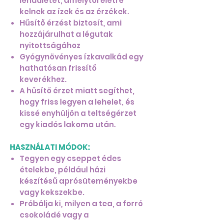
lendületet, amelytől életre
kelnek az ízek és az érzékek.
Hűsítő érzést biztosít, ami
hozzájárulhat a légutak
nyitottságához
Gyógynövényes ízkavalkád egy
hathatósan frissítő
keverékhez.
A hűsítő érzet miatt segíthet,
hogy friss legyen a lehelet, és
kissé enyhüljön a teltségérzet
egy kiadós lakoma után.
HASZNÁLATI MÓDOK:
Tegyen egy cseppet édes
ételekbe, például házi
készítésű aprósüteményekbe
vagy kekszekbe.
Próbálja ki, milyen a tea, a forró
csokoládé vagy a