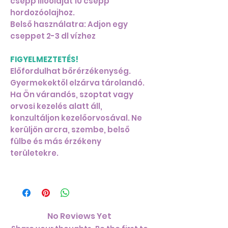
csepp illóolajat 10 csepp
hordozóolajhoz.
Belső használatra: Adjon egy
cseppet 2-3 dl vízhez
FIGYELMEZTETÉS!
Előfordulhat bőrérzékenység.
Gyermekektől elzárva tárolandó.
Ha Ön várandós, szoptat vagy
orvosi kezelés alatt áll,
konzultáljon kezelőorvosával. Ne
kerüljön arcra, szembe, belső
fülbe és más érzékeny
területekre.
No Reviews Yet