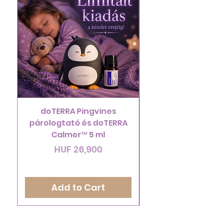
doTERRA Pingvines
ÚJRA ELÉRHETŐ!
párologtató és doTERRA
doTERRA Endles
Calmer™ 5 ml
Price
HUF 26,900
Add to Cart