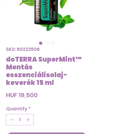
SKU: 60222506
doTERRA SuperMint™
Mentás
esszenciálisolaj-
keverék 15 ml
Price
HUF 19,500
Quantity
*