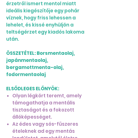
érzetről ismert mentol miatt
ideális kiegészítője egy pohár
víznek, hogy friss lehessen a
lehelet, és kissé enyhüljön a
teltségérzet egy kiadós lakoma
után.
ÖSSZETÉTEL: Borsmentaolaj,
japánmentaolaj,
bergamottmenta-olaj,
fodormentaolaj
ELSŐDLEGES ELŐNYÖK:
Olyan légkört teremt, amely
támogathatja a mentális
tisztaságot és a fokozott
állóképességet.
Az édes vagy sós-fűszeres
ételeknek ad egy mentás