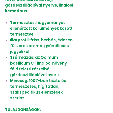
gőzdesztillációval nyerve, linalool
kemotípus
Termesztés:
hagyományos,
ellenőrzött körülmények között
termesztve
Illatprofil:
friss, herbás, édesen
fűszeres aroma, gyümölcsös
jegyekkel
Származás:
az Ocimum
basilicum CT linalool növény
föld feletti részeiből
gőzdesztillációval nyerik
Minőség:
100%-ban tiszta és
természetes, hígítatlan,
szakspecifikus elemzések
szerint
TULAJDONSÁGOK: