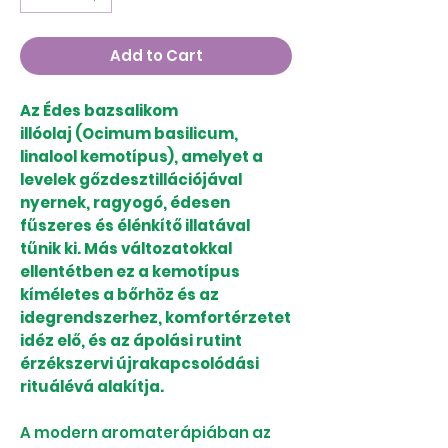
Add to Cart
Az Édes bazsalikom
illóolaj (Ocimum basilicum,
linalool kemotípus), amelyet a
levelek gőzdesztillációjával
nyernek, ragyogó, édesen
fűszeres és élénkítő illatával
tűnik ki. Más változatokkal
ellentétben ez a kemotípus
kíméletes a bőrhöz és az
idegrendszerhez, komfortérzetet
idéz elő, és az ápolási rutint
érzékszervi újrakapcsolódási
rituálévá alakítja.
A modern aromaterápiában az