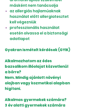
másként nem tanácsolja
az allergiás hajlamúaknak
használat előtt allergiatesztet
kell végezniük
professzionális használat
esetén olvassa el a biztonsági
adatlapot
Gyakran ismételt kérdések (GYIK)
Alkalmazhatom az édes
bazsalikom illóolajat közvetlenül
a bőrre?
Nem. Mindig ajánlott növényi
olajban vagy kozmetikai alapban
hígítani.
Alkalmas gyermekek számára?
3 év alatti gyermekek számára