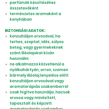
parfümök készítéséhez
összetevőként
természetes aromaként a
konyhában
BIZTONSÁGI ADATOK:
konzultáljon orvosával, ha
terhes, szoptat, idős, súlyos
beteg, vagy gyermekeknek
szánt illóolajokat kíván
használni
ne alkalmazza közvetlenül a
nyálkahártyán, orron, szemen
bármely illóolaj lenyelése előtt
konzultáljon orvosával vagy
aromaterápiás szakemberrel
csak hígítva használja, hacsak
orvosa vagy minősített,
tapasztalt és képzett
aromaterápiás szakember