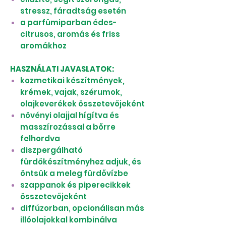
stressz, fáradtság esetén
a parfümiparban édes-
citrusos, aromás és friss
aromákhoz
HASZNÁLATI JAVASLATOK:
kozmetikai készítmények,
krémek, vajak, szérumok,
olajkeverékek összetevőjeként
növényi olajjal hígítva és
masszírozással a bőrre
felhordva
diszpergálható
fürdőkészítményhez adjuk, és
öntsük a meleg fürdővízbe
szappanok és piperecikkek
összetevőjeként
diffúzorban, opcionálisan más
illóolajokkal kombinálva