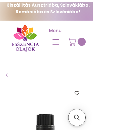
Kiszállítás Ausztriába, Szlovákiába,
Romániába és Szlovéniába!
Menü