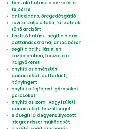
tonizáló hatású a bőrre és a
fejbőrre
antioxidáns, öregedésgátló
revitalizálja a fakó, fáradtnak
tűnő arcbőrt
tisztító hatású, segít a hibás,
pattanásokra hajlamos bőrön
segít a hajhullás elleni
küzdelemben, tonizálja a
hajgyökeret
enyhíti az emésztési
panaszokat, puffadást,
hányingert
enyhíti a fejfájást, görcsöket,
görcsöket
enyhíti az izom- vagy ízületi
panaszokat, feszültséget
elősegíti a kiegyensúlyozott
idegrendszer működését
ellazító, segít szorongás,