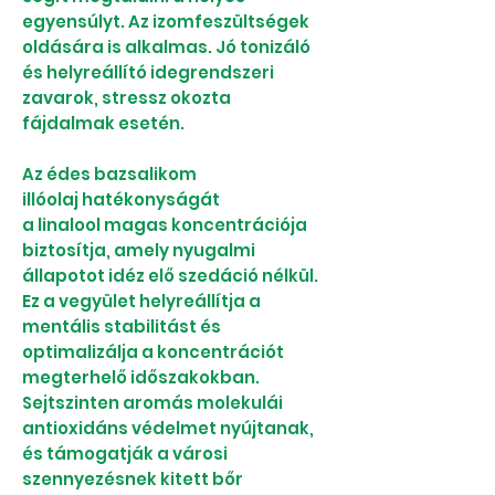
egyensúlyt. Az izomfeszültségek
oldására is alkalmas. Jó tonizáló
és helyreállító idegrendszeri
zavarok, stressz okozta
fájdalmak esetén.
Az édes bazsalikom
illóolaj hatékonyságát
a linalool magas koncentrációja
biztosítja, amely nyugalmi
állapotot idéz elő szedáció nélkül.
Ez a vegyület helyreállítja a
mentális stabilitást és
optimalizálja a koncentrációt
megterhelő időszakokban.
Sejtszinten aromás molekulái
antioxidáns védelmet nyújtanak,
és támogatják a városi
szennyezésnek kitett bőr