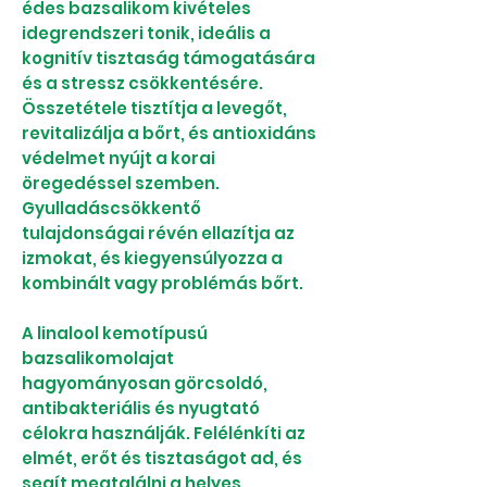
édes bazsalikom kivételes
idegrendszeri tonik, ideális a
kognitív tisztaság támogatására
és a stressz csökkentésére.
Összetétele tisztítja a levegőt,
revitalizálja a bőrt, és antioxidáns
védelmet nyújt a korai
öregedéssel szemben.
Gyulladáscsökkentő
tulajdonságai révén ellazítja az
izmokat, és kiegyensúlyozza a
kombinált vagy problémás bőrt.
A linalool kemotípusú
bazsalikomolajat
hagyományosan görcsoldó,
antibakteriális és nyugtató
célokra használják. Felélénkíti az
elmét, erőt és tisztaságot ad, és
segít megtalálni a helyes