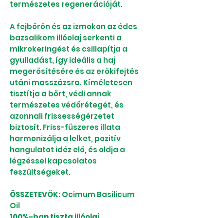
természetes regenerációját.
A fejbőrön és az izmokon az édes
bazsalikom illóolaj serkenti a
mikrokeringést és csillapítja a
gyulladást, így ideális a haj
megerősítésére és az erőkifejtés
utáni masszázsra. Kíméletesen
tisztítja a bőrt, védi annak
természetes védőrétegét, és
azonnali frissességérzetet
biztosít. Friss-fűszeres illata
harmonizálja a lelket, pozitív
hangulatot idéz elő, és oldja a
légzéssel kapcsolatos
feszültségeket.
ÖSSZETEVŐK:
Ocimum Basilicum
Oil
100%-ban tiszta illóolaj,