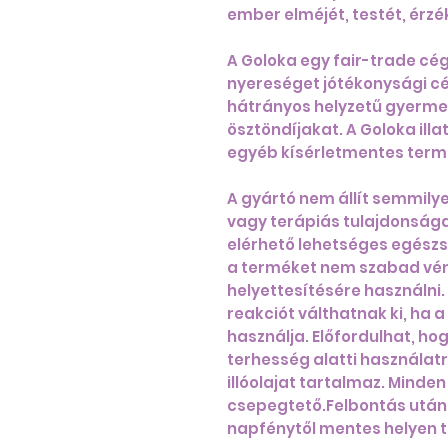
ember elméjét, testét, érzék
A Goloka egy fair-trade cé
nyereséget jótékonysági cél
hátrányos helyzetű gyerme
ösztöndíjakat. A Goloka illa
egyéb kísérletmentes term
A gyártó nem állít semmilyen
vagy terápiás tulajdonság
elérhető lehetséges egészs
a terméket nem szabad vé
helyettesítésére használni. 
reakciót válthatnak ki, ha 
használja. Előfordulhat, h
terhesség alatti használatr
illóolajat tartalmaz. Minde
csepegtető.Felbontás után
napfénytől mentes helyen 