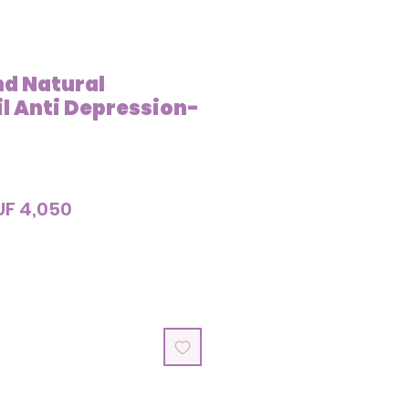
nd Natural
il Anti Depression-
gular
Sale
UF 4,050
ice
Price