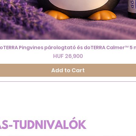
oTERRA Pingvines párologtató és doTERRA Calmer™ 5 
Quick View
Price
HUF 26,900
Add to Cart