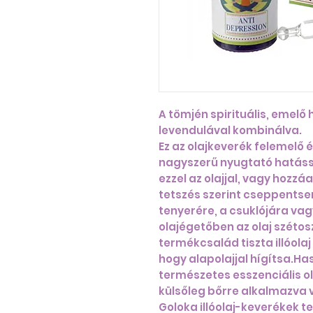
A tömjén spirituális, emelő
levendulával kombinálva.
Ez az olajkeverék felemelő é
nagyszerű nyugtató hatássa
ezzel az olajjal, vagy hozz
tetszés szerint cseppentse
tenyerére, a csuklójára vag
olajégetőben az olaj szétos
termékcsalád tiszta illóolaj
hogy alapolajjal hígítsa.Ha
természetes esszenciális ol
külsőleg bőrre alkalmazva 
Goloka illóolaj-keverékek t