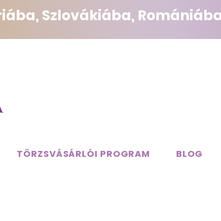
triába, Szlovákiába, Romániába
TÖRZSVÁSÁRLÓI PROGRAM
BLOG