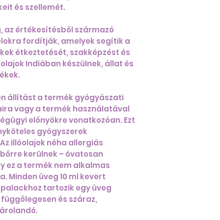
eit és szellemét.
g, az értékesítésből származó
okra fordítják, amelyek segítik a
kek étkeztetését, szakképzést és
tolajok Indiában készülnek, állat és
ékek.
 állítást a termék gyógyászati ​​
aira vagy a termék használatával
égügyi előnyökre vonatkozóan. Ezt
nyköteles gyógyszerek
Az illóolajok néha allergiás
a bőrre kerülnek – óvatosan
ogy ez a termék nem alkalmas
a. Minden üveg 10 ml kevert
n palackhoz tartozik egy üveg
 függőlegesen és száraz,
tárolandó.