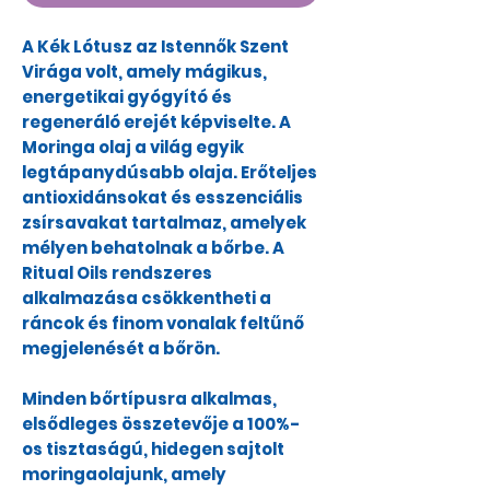
A Kék Lótusz az Istennők Szent
Virága volt, amely mágikus,
energetikai gyógyító és
regeneráló erejét képviselte. A
Moringa olaj a világ egyik
legtápanydúsabb olaja. Erőteljes
antioxidánsokat és esszenciális
zsírsavakat tartalmaz, amelyek
mélyen behatolnak a bőrbe. A
Ritual Oils rendszeres
alkalmazása csökkentheti a
ráncok és finom vonalak feltűnő
megjelenését a bőrön.
Minden bőrtípusra alkalmas,
elsődleges összetevője a 100%-
os tisztaságú, hidegen sajtolt
moringaolajunk, amely