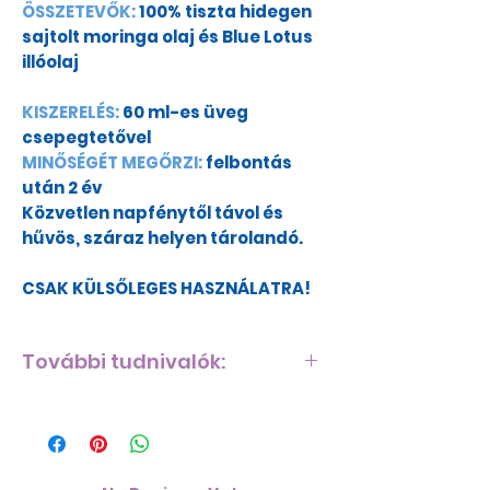
ÖSSZETEVŐK:
100% tiszta hidegen
sajtolt moringa olaj és Blue Lotus
illóolaj
KISZERELÉS:
60 ml-es üveg
csepegtetővel
MINŐSÉGÉT MEGŐRZI:
felbontás
után 2 év
Közvetlen napfénytől távol és
hűvös, száraz helyen tárolandó.
CSAK KÜLSŐLEGES HASZNÁLATRA!
További tudnivalók:
A Moringa olaj az egyik
legtápanyagban gazdagabb olaj
a világon. Erőteljes
antioxidánsokat és esszenciális