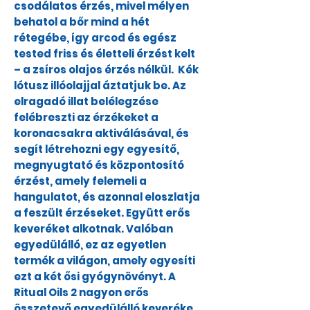
csodálatos érzés, mivel mélyen
behatol a bőr mind a hét
rétegébe, így arcod és egész
tested friss és életteli érzést kelt
– a zsíros olajos érzés nélkül. Kék
lótusz illóolajjal áztatjuk be. Az
elragadó illat belélegzése
felébreszti az érzékeket a
koronacsakra aktiválásával, és
segít létrehozni egy egyesítő,
megnyugtató és központosító
érzést, amely felemeli a
hangulatot, és azonnal eloszlatja
a feszült érzéseket. Együtt erős
keveréket alkotnak. Valóban
egyedülálló, ez az egyetlen
termék a világon, amely egyesíti
ezt a két ősi gyógynövényt. A
Ritual Oils 2 nagyon erős
összetevő egyedülálló keveréke