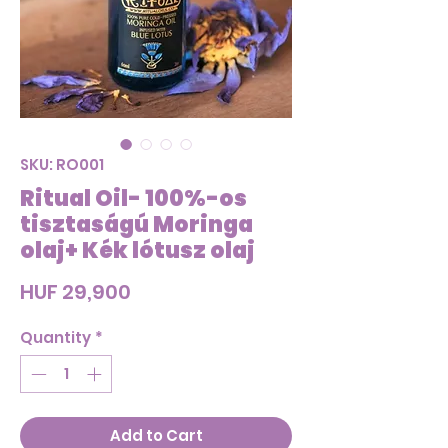
SKU: RO001
Ritual Oil- 100%-os
tisztaságú Moringa
olaj+ Kék lótusz olaj
Price
HUF 29,900
Quantity
*
Add to Cart