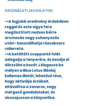
HASZNÁLATI JAVASLATOK:
->A legjobb eredmény érdekében
reggel és este vigye fel a
megtisztított nedves bőrre
arcmosás vagy zuhanyozás
után- használhatja rózsakvarc
rollerrel is.
->A betöltött cseppentő felét
adagolja a tenyerére, és kezdje el
dörzsölni a kezét. Lélegezze be
mélyen a Blue Lotus illóolaj
kellemes illatát, lehetővé téve,
hogy aktiválja érzékeit,
eltávolítsa a zavaros, vagy
mérgező gondolatokat, és
visszajusson a központba.