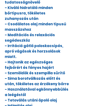
tudatosságnövelő
- Kiváló hidratáló minden
bőrtípusra, tökéletes
zuhanyozás után
- Csodálatos olaj minden típusú
masszázshoz
- Meditációs és relaxációs
segédeszköz
- Irritáció gátló poloskacsípés,
apró vágások és horzsolások
miatt.
- Hajtonik az egészséges
fejbőrért és fényes hajért
- Szemöldök és szempilla sűrítő
- Sima borotválkozás előtt és
után, tökéletes az érzékeny bőrre
- Használatával egkönnyebbülés
a leégéstől
- Tetoválás utáni ápoló olaj
- Intimitás olaj