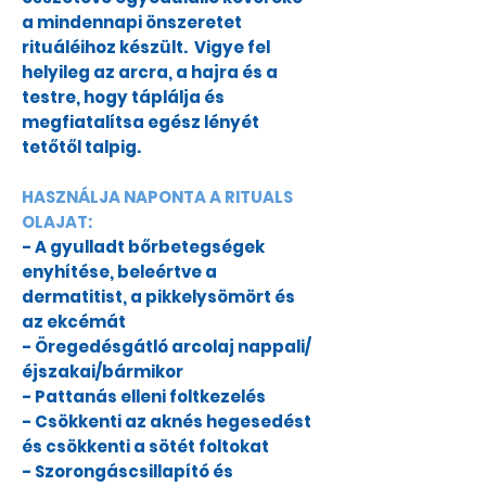
a mindennapi önszeretet
rituáléihoz készült.
Vigye fel
helyileg az arcra, a hajra és a
testre, hogy táplálja és
megfiatalítsa egész lényét
tetőtől talpig.
HASZNÁLJA NAPONTA A RITUALS
OLAJAT:
- A gyulladt bőrbetegségek
enyhítése, beleértve a
dermatitist, a pikkelysömört és
az ekcémát
- Öregedésgátló arcolaj nappali/
éjszakai/bármikor
- Pattanás elleni foltkezelés
- Csökkenti az aknés hegesedést
és csökkenti a sötét foltokat
- Szorongáscsillapító és