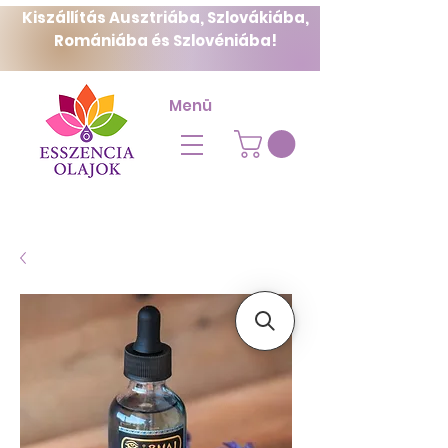
Kiszállítás Ausztriába, Szlovákiába,
Romániába és Szlovéniába!
Menü