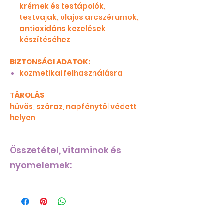
krémek és testápolók,
testvajak, olajos arcszérumok,
antioxidáns kezelések
készítéséhez
BIZTONSÁGI ADATOK:
kozmetikai felhasználásra
TÁROLÁS
hűvös, száraz, napfénytől védett
helyen
Összetétel, vitaminok és
nyomelemek:
Összetétel, vitaminok és
nyomelemek Sárgarépamagolaj
gazdag és változatos