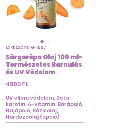
Cikkszám: M-1667
Sárgarépa Olaj 100 ml-
Természetes Barnulás
és UV Védelem
Ár
4900 Ft
UV elleni védelem, Béta-
karotin, A-vitamin, Bőrápoló,
Hajápoló, Bázisolaj,
Hordozóolaj (opció)