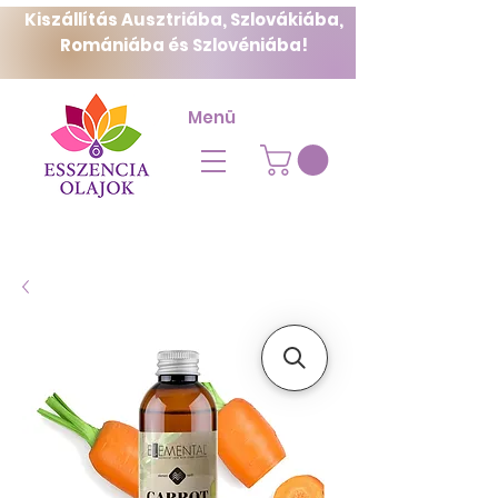
Kiszállítás Ausztriába, Szlovákiába,
Romániába és Szlovéniába!
Menü