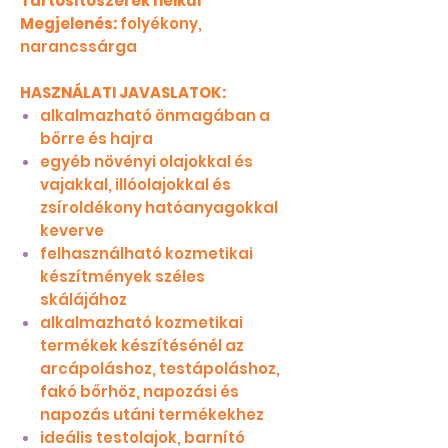
Tartósítószerek nélkül
Megjelenés:
folyékony,
narancssárga
HASZNÁLATI JAVASLATOK:
alkalmazható önmagában a
bőrre és hajra
egyéb növényi olajokkal és
vajakkal, illóolajokkal és
zsíroldékony hatóanyagokkal
keverve
felhasználható kozmetikai
készítmények széles
skálájához
alkalmazható kozmetikai
termékek készítésénél az
arcápoláshoz, testápoláshoz,
fakó bőrhöz, napozási és
napozás utáni termékekhez
ideális testolajok, barnító