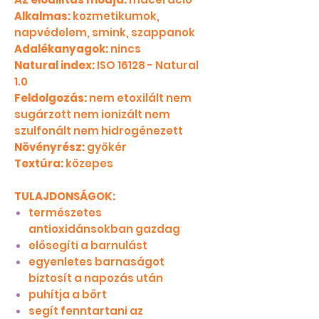
Alkalmas:
kozmetikumok,
napvédelem, smink, szappanok
Adalékanyagok:
nincs
Natural index:
ISO 16128 - Natural
1.0
Feldolgozás:
nem etoxilált nem
sugárzott nem ionizált nem
szulfonált nem hidrogénezett
Növényrész:
gyökér
Textúra:
közepes
TULAJDONSÁGOK:
természetes
antioxidánsokban gazdag
elősegíti a barnulást
egyenletes barnaságot
biztosít a napozás után
puhítja a bőrt
segít fenntartani az