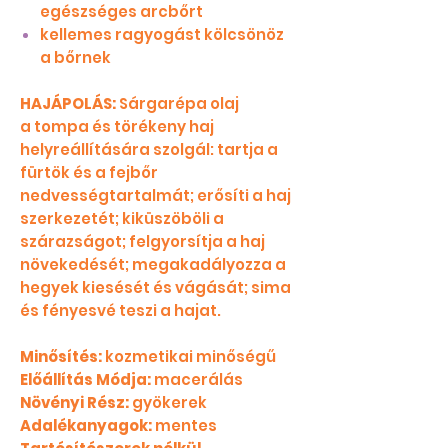
egészséges arcbőrt
kellemes ragyogást kölcsönöz
a bőrnek
HAJÁPOLÁS:
Sárgarépa olaj
a tompa és törékeny haj
helyreállítására szolgál: tartja a
fürtök és a fejbőr
nedvességtartalmát; erősíti a haj
szerkezetét; kiküszöböli a
szárazságot; felgyorsítja a haj
növekedését; megakadályozza a
hegyek kiesését és vágását; sima
és fényesvé teszi a hajat.
Minősítés:
kozmetikai minőségű
Előállítás Módja:
macerálás
Növényi Rész:
gyökerek
Adalékanyagok:
mentes