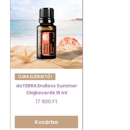
ÚJRA ELÉRHETŐ!
Hidroszolpermet
doTERRA Endless Summer
Olajkeverék 15 ml
Ár
17 900 Ft
Kosárba