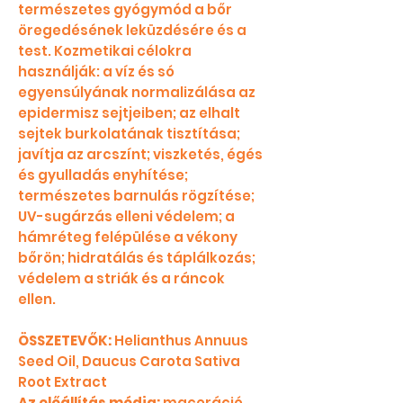
természetes gyógymód a bőr
öregedésének leküzdésére és a
test. Kozmetikai célokra
használják: a víz és só
egyensúlyának normalizálása az
epidermisz sejtjeiben; az elhalt
sejtek burkolatának tisztítása;
javítja az arcszínt; viszketés, égés
és gyulladás enyhítése;
természetes barnulás rögzítése;
UV-sugárzás elleni védelem; a
hámréteg felépülése a vékony
bőrön; hidratálás és táplálkozás;
védelem a striák és a ráncok
ellen.
ÖSSZETEVŐK:
Helianthus Annuus
Seed Oil, Daucus Carota Sativa
Root Extract
Az előállítás módja:
maceráció