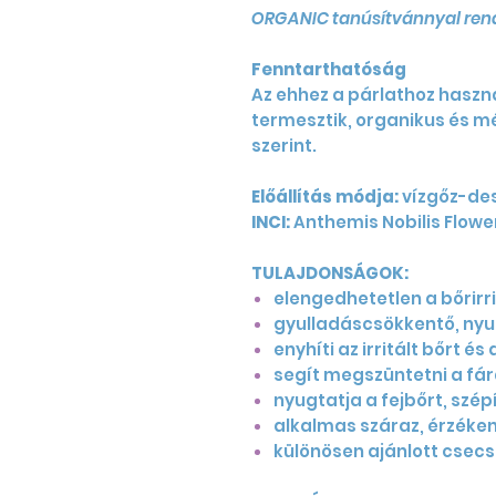
ORGANIC tanúsítvánnyal rend
Fenntarthatóság
Az ehhez a párlathoz haszn
termesztik, organikus és m
szerint.
Előállítás módja:
vízgőz-des
INCI:
Anthemis Nobilis Flowe
TULAJDONSÁGOK:
elengedhetetlen a bőrirri
gyulladáscsökkentő, nyug
enyhíti az irritált bőrt és
segít megszüntetni a fá
nyugtatja a fejbőrt, szépí
alkalmas száraz, érzéken
különösen ajánlott cse