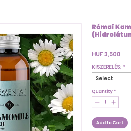
Római Kami
(Hidrolátu
Pri
HUF 3,500
KISZERELÉS:
*
Select
Quantity
*
Add to Cart