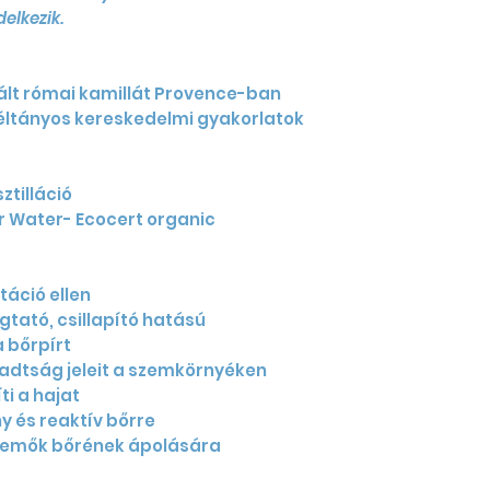
elkezik.
ált római kamillát Provence-ban
éltányos kereskedelmi gyakorlatok
ztilláció
r Water- Ecocert organic
táció ellen
tató, csillapító hatású
 a bőrpírt
radtság jeleit a szemkörnyéken
ti a hajat
y és reaktív bőrre
csemők bőrének ápolására