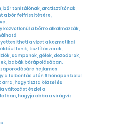
bőr tonizálónak, arctisztítónak,
 a bőr felfrissítésére,
va.
 közvetlenül a bőrre alkalmazzák,
nálható
yettesítheti a vizet a kozmetikai
dául tonik, tisztítószerek,
ziók, samponok, gélek, dezodorok,
izek, babák bőrápolásában.
lszaporodására hajlamos
gy a felbontás után 6 hónapon belül
 arra, hogy tiszta kézzel és
a változást észlel a
latban, hagyja abba a virágvíz
ra