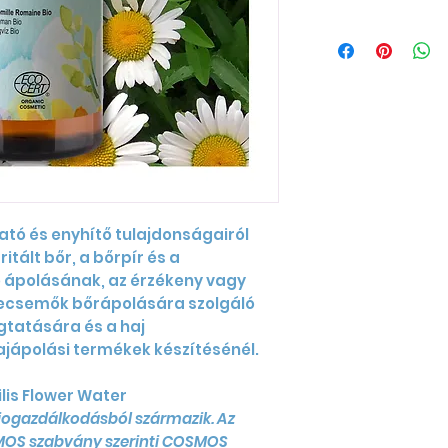
tó és enyhítő tulajdonságairól
ritált bőr, a bőrpír és a
ápolásának, az érzékeny vagy
ecsemők bőrápolására szolgáló
gtatására és a haj
jápolási termékek készítésénél.
lis Flower Water
iogazdálkodásból származik. Az
SMOS szabvány szerinti COSMOS