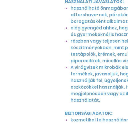
HASZNÁLATI JAVASLATOK:
használható önmagában, 
aftershave-nek, páraként
borogatásként alkalmaz
elég gyengéd ahhoz, hogy
és gyermekeknél is hasz
részben vagy teljesen hel
készítményekben, mint pél
testápolók, krémek, emul
piperecikkek, micellás v
A virágvizek mikrobák e
termékek, javasoljuk, ho
használják fel, ügyeljenek
eszközökkel használják. H
megjelenésben vagy az il
használatát.
BIZTONSÁGI ADATOK:
kozmetikai felhasználás