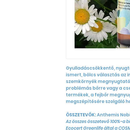
Gyulladáscsökkentő, nyugta
ismert, bölcs választás az ir
szemkörnyék megnyugtató 
problémás bőrre vagy a cs
termékek, a fejbőr megnyu
megszépítésére szolgáló ha
ÖSSZETEVŐK:
Anthemis Nobi
Az összes összetevő 100%-a b
Ecocert Greenlife által a CO