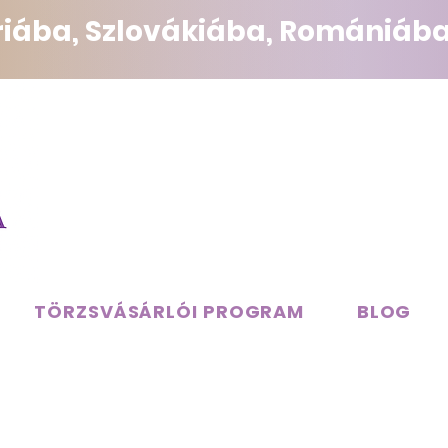
triába, Szlovákiába, Romániába
TÖRZSVÁSÁRLÓI PROGRAM
BLOG