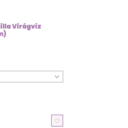
lla Virágvíz
m)
ce