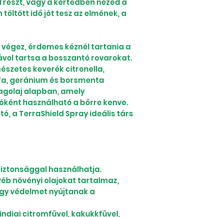
l részt, vagy a kertedben nézed a
töltött idő jót tesz az elmének, a
 végez, érdemes kéznél tartania a
ávol tartsa a bosszantó rovarokat.
mészetes keverék citronella,
sfa, geránium és borsmenta
agolaj alapban, amely
óként használható a bőrre kenve.
ó, a TerraShield Spray ideális társ
biztonsággal használhatja.
yéb növényi olajokat tartalmaz,
ogy védelmet nyújtanak a
indiai citromfűvel, kakukkfűvel,