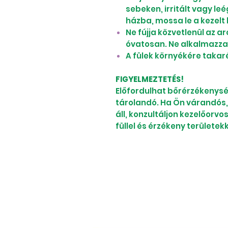
sebeken, irritált vagy le
házba, mossa le a kezelt 
Ne fújja közvetlenül az ar
óvatosan. Ne alkalmazza 
A fülek környékére takaré
FIGYELMEZTETÉS!
Előfordulhat bőrérzékenysé
tárolandó. Ha Ön várandós, 
áll, konzultáljon kezelőorvo
füllel és érzékeny területekk