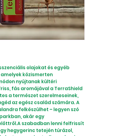
sszenciális olajokat és egyéb
, amelyek közismerten
ódon nyújtanak kültéri
iss, fás aromájával a TerraShield
etes a természet szerelmeseinek,
ngéd az egész család számára. A
landra felkészülhet – legyen szó
 parkban, akár egy
lőttről.A szabadban lenni felfrissít
 egy hegygerinc tetején túrázol,