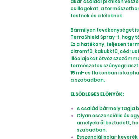
akár családi pikniken vesze
csillagokat, a természetben 
testnek és a léleknek.
Bármilyen tevékenységet is
TerraShield Spray-t, hogy t
Ez a hatékony, teljesen ter
citromfű, kakukkfű, cédru
illóolajokat ötvöz szezámm
természetes szúnyogriaszt
15 ml-es flakonban is kaphat
a szabadban.
ELSŐDLEGES ELŐNYÖK:
A család bármely tagja 
Olyan esszenciális és eg
amelyekről köztudott, h
szabadban.
Esszenciálisolaj-keverék 