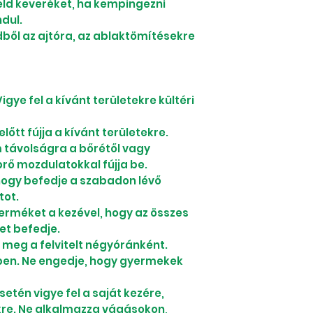
eld keveréket, ha kempingezni
dul.
dből az ajtóra, az ablaktömítésekre
igye fel a kívánt területekre kültéri
őtt fújja a kívánt területekre.
m távolságra a bőrétől vagy
prő mozdulatokkal fújja be.
hogy befedje a szabadon lévő
tot.
terméket a kezével, hogy az összes
et befedje.
 meg a felvitelt négyóránként.
ben. Ne engedje, hogy gyermekek
tén vigye fel a saját kezére,
re. Ne alkalmazza vágásokon,