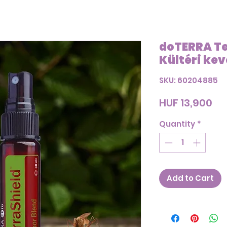
doTERRA Te
Kültéri kev
SKU: 60204885
Pr
HUF 13,900
Quantity
*
Add to Cart