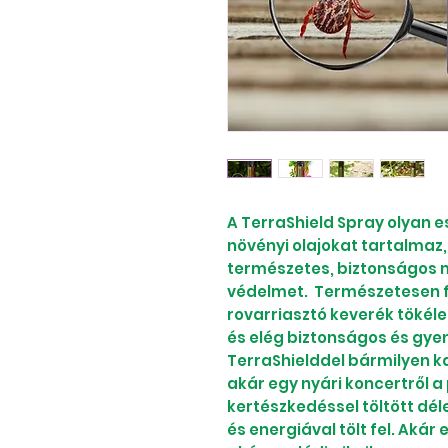
A TerraShield Spray olyan e
növényi olajokat tartalmaz
természetes, biztonságos m
védelmet. Természetesen fr
rovarriasztó keverék tökél
és elég biztonságos és gye
TerraShielddel bármilyen ka
akár egy nyári koncertről a
kertészkedéssel töltött déle
és energiával tölt fel. Akár