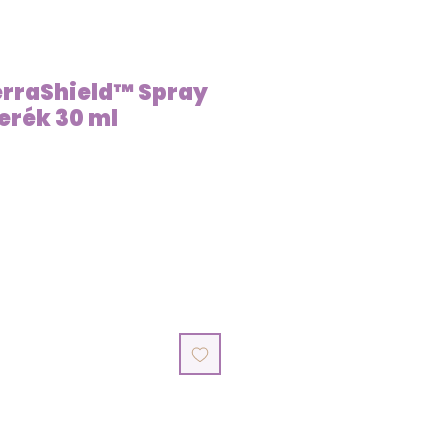
rraShield™ Spray
erék 30 ml
ice