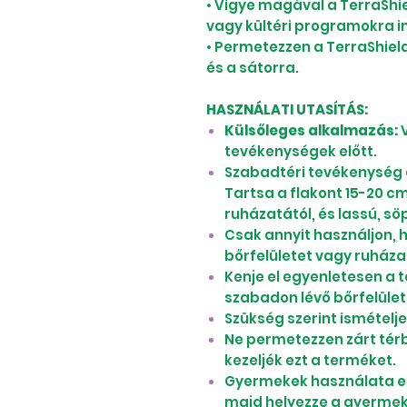
• Vigye magával a TerraShi
vagy kültéri programokra in
• Permetezzen a TerraShiel
és a sátorra.
HASZNÁLATI UTASÍTÁS:
Külsőleges alkalmazás:
V
tevékenységek előtt.
Szabadtéri tevékenység el
Tartsa a flakont 15-20 c
ruházatától, és lassú, sö
Csak annyit használjon, 
bőrfelületet vagy ruháza
Kenje el egyenletesen a 
szabadon lévő bőrfelület
Szükség szerint ismételje
Ne permetezzen zárt tér
kezeljék ezt a terméket.
Gyermekek használata ese
majd helyezze a gyermek