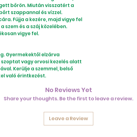
égett bőrön. Miután visszatért a
bőrt szappannal és vízzel.
cára. Fújja a kezére, majd vigye fel
a szem és a száj közelében.
kosan vigye fel.
g. Gyermekektől elzárva
szoptat vagy orvosi kezelés alatt
sával. Kerülje a szemmel, belső
el való érintkezést.
No Reviews Yet
Share your thoughts. Be the first to leave a review.
Leave a Review