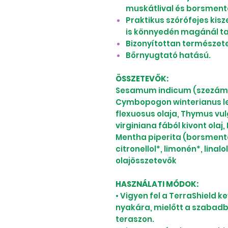
muskátlival és borsment
Praktikus szórófejes ki
is könnyedén magánál ta
Bizonyítottan természet
Bőrnyugtató hatású.
ÖSSZETEVŐK:
Sesamum indicum (szezám) 
Cymbopogon winterianus le
flexuosus olaja, Thymus vul
virginiana fából kivont olaj
Mentha piperita (borsmenta) 
citronellol*, limonén*, lina
olajösszetevők
HASZNÁLATI MÓDOK:
• Vigyen fel a TerraShield k
nyakára, mielőtt a szabad
teraszon.