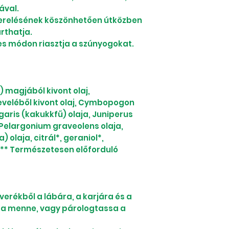
ával.
szerelésének köszönhetően útközben
rthatja.
es módon riasztja a szúnyogokat.
magjából kivont olaj,
veléből kivont olaj, Cymbopogon
garis (kakukkfű) olaja, Juniperus
, Pelargonium graveolens olaja,
olaja, citrál*, geraniol*,
lol** Természetesen előforduló
everékből a lábára, a karjára és a
ba menne, vagy párologtassa a