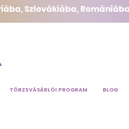
triába, Szlovákiába, Romániába
TÖRZSVÁSÁRLÓI PROGRAM
BLOG