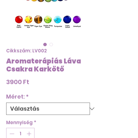
Cikkszám: LV002
Aromaterápiás Láva
Csakra Karkötő
Ár
3900 Ft
Méret:
*
Mennyiség
*