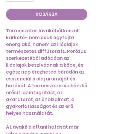
KOSÁRBA
Természetes lávakőből készült
karkötő- nem csak egyfajta
energiakő, hanem az illóolajok
természetes diffúzora is. Porózus
szerkezetéből adódóan az
illóolajok beszívódnak a kőbe, és
egész nap érezheted bőrödön az
esszenciális olaj aromáját és
hatását. A természetes vulkáni kő
erősíti az integritást, az
akaraterőt, az önbizalmat, a
gyakorlatiasságot és az erő
helyes használatát.
A
Lávakő
élettani hatását már
több ezer éve ismeri az