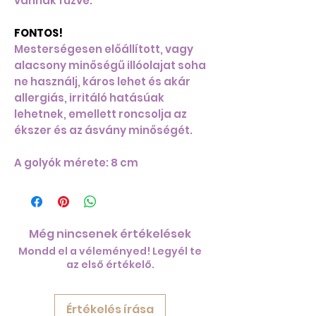
vannak fűzve.
FONTOS!
Mesterségesen előállított, vagy
alacsony minőségű illóolajat soha
ne használj, káros lehet és akár
allergiás, irritáló hatásúak
lehetnek, emellett roncsolja az
ékszer és az ásvány minőségét.
A golyók mérete: 8 cm
Még nincsenek értékelések
Mondd el a véleményed! Legyél te
az első értékelő.
Értékelés írása