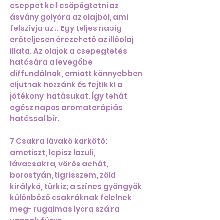
cseppet kell csöpögtetni az
ásvány golyóra az olajból, ami
felszívja azt. Egy teljes napig
erőteljesen érezehető az illőolaj
illata. Az olajok a csepegtetés
hatására a levegőbe
diffundálnak, emiatt könnyebben
eljutnak hozzánk és fejtik ki a
jótékony hatásukat. Így tehát
egész napos aromaterápiás
hatással bír.
7 Csakra lávakő karkötő:
ametiszt, lapisz lazuli,
lávacsakra, vörös achát,
borostyán, tigrisszem, zöld
királykő, türkiz; a színes gyöngyök
különböző csakráknak felelnek
meg- rugalmas lycra szálra