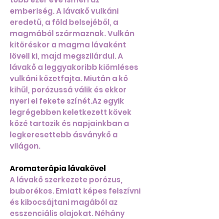
emberiség. A lávakő vulkáni
eredetű, a föld belsejéből, a
magmából származnak. Vulkán
kitöréskor a magma lávaként
lövell ki, majd megszilárdul. A
lávakő a leggyakoribb kiömléses
vulkáni kőzetfajta. Miután a kő
kihűl, porózussá válik és ekkor
nyeri el fekete színét.Az egyik
legrégebben keletkezett kövek
közé tartozik és napjainkban a
legkeresettebb ásványkő a
világon.
Aromaterápia lávakővel
A lávakő szerkezete porózus,
buborékos. Emiatt képes felszívni
és kibocsájtani magából az
esszenciális olajokat. Néhány