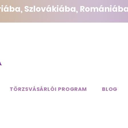
triába, Szlovákiába, Romániába
TÖRZSVÁSÁRLÓI PROGRAM
BLOG