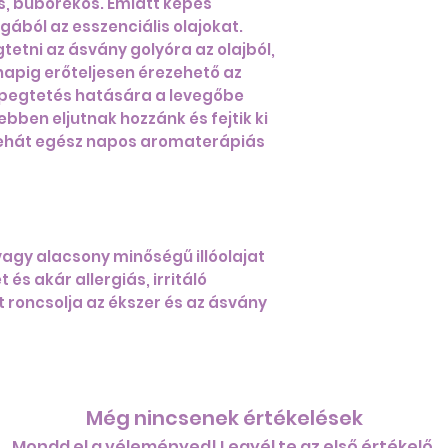
s, buborékos. Emiatt képes
gából az esszenciális olajokat.
etni az ásvány golyóra az olajból,
s napig erőteljesen érezehető az
 csepegtetés hatására a levegőbe
bben eljutnak hozzánk és fejtik ki
 tehát egész napos aromaterápiás
vagy alacsony minőségű illóolajat
 és akár allergiás, irritáló
 roncsolja az ékszer és az ásvány
Még nincsenek értékelések
Mondd el a véleményed! Legyél te az első értékelő.