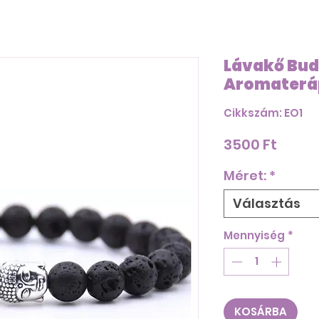
Lávakő Bu
Aromaterá
Cikkszám: EO1
Ár
3500 Ft
Méret:
*
Választás
Mennyiség
*
KOSÁRBA