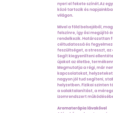
nyeri el fekete színét.Az e
közé tartozik és napjainkb
világon.
Mivel a föld belsejéből, ma
felszínre, így ősi megújító
rendelkezik. Határozottan fé
céltudatossá és fegyelmezet
feszültséget, a stresszt, a
Segít kiegyenlíteni ellenté
újakat az életbe, termékenn
Megmutatja a régi, már ne
kapcsolatokat, helyzeteke
nagyon jól tud segíteni, sta
helyzetben. Fizikai szinten 
a salaktalanítást, a mérega
izomrendszert működéséb
Aromaterápia lávakővel