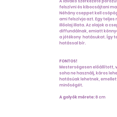
A lávakő szerkezete porózu
felszívni és kibocsájtani ma
Néhány cseppet kell csöpögt
ami felszívja azt. Egy telje
illőolaj illata. Az olajok a
diffundálnak, emiatt könnye
a jótékony hatásukat. Így
hatással bír.
FONTOS!
Mesterségesen előállított, 
soha ne használj, káros lehet
hatásúak lehetnek, emellett
minőségét.
A golyók mérete:
8 cm