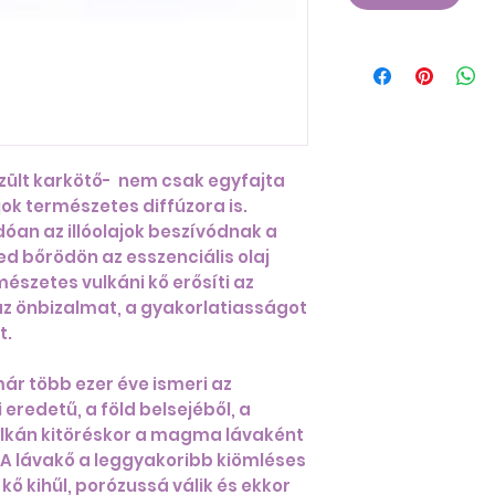
zült karkötő- nem csak egyfajta
jok természetes diffúzora is.
óan az illóolajok beszívódnak a
d bőrödön az esszenciális olaj
észetes vulkáni kő erősíti az
 az önbizalmat, a gyakorlatiasságot
t.
ár több ezer éve ismeri az
eredetű, a föld belsejéből, a
kán kitöréskor a magma lávaként
l. A lávakő a leggyakoribb kiömléses
 kő kihűl, porózussá válik és ekkor