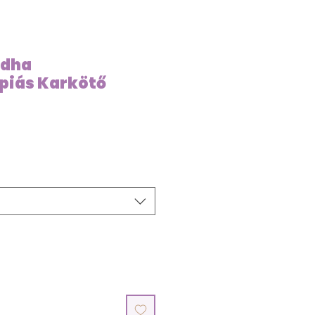
ddha
piás Karkötő