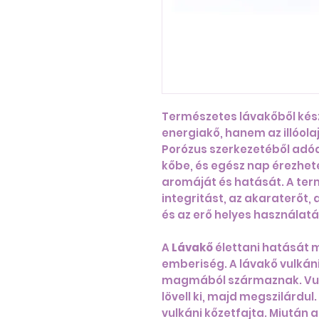
Természetes lávakőből kés
energiakő, hanem az illóola
Porózus szerkezetéből adód
kőbe, és egész nap érezhete
aromáját és hatását. A term
integritást, az akaraterőt,
és az erő helyes használatá
A
Lávakő
élettani hatását m
emberiség. A lávakő vulkáni 
magmából származnak. Vul
lövell ki, majd megszilárdu
vulkáni kőzetfajta. Miután a