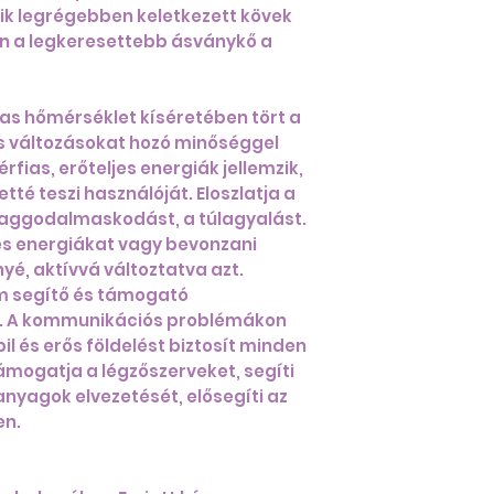
gyik legrégebben keletkezett kövek
an a legkeresettebb ásványkő a
gas hőmérséklet kíséretében tört a
 és változásokat hozó minőséggel
rfias, erőteljes energiák jellemzik,
té teszi használóját. Eloszlatja a
z aggodalmaskodást, a túlagyalást.
tes energiákat vagy bevonzani
yé, aktívvá változtatva azt.
m segítő és támogató
t. A kommunikációs problémákon
bil és erős földelést biztosít minden
támogatja a légzőszerveket, segíti
nyagok elvezetését, elősegíti az
en.