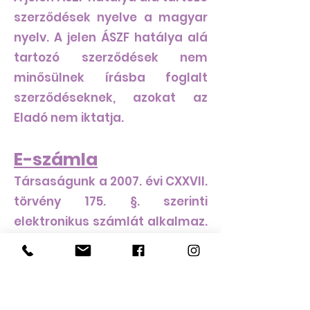
szerződések nyelve a magyar
nyelv. A jelen ÁSZF hatálya alá
tartozó szerződések nem
minősülnek írásba foglalt
szerződéseknek, azokat az
Eladó nem iktatja.
E-számla
Társaságunk a 2007. évi CXXVII.
törvény 175. §. szerinti
elektronikus számlát alkalmaz.
Ön a jelen ÁSZF elfogadásával
belegyezését adja az
elektronikus számla
alkalmazásához.