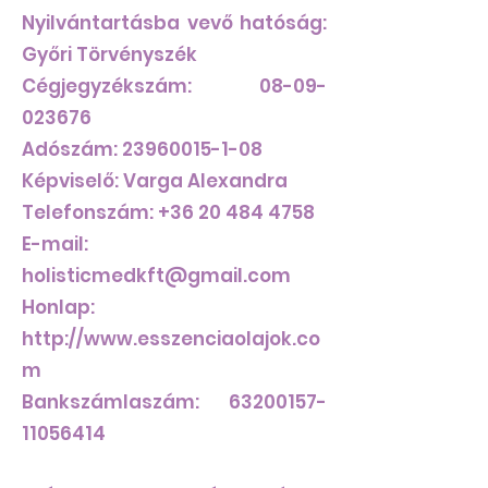
Nyilvántartásba vevő hatóság:
Győri Törvényszék
Cégjegyzékszám:
08-09-
023676
Adószám:
23960015-1-08
Képviselő: Varga Alexandra
Telefonszám:
+36 20 484 4758
E-mail:
holisticmedkft@gmail.com
Honlap:
http://www.esszenciaolajok.co
m
Bankszámlaszám:
63200157-
11056414