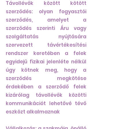
Távollévők között kötött
szerződés: olyan fogyasztói
szerződés, amelyet a
szerződés szerinti Áru vagy
szolgáltatás nyújtására
szervezett távértékesítési
rendszer keretében a felek
egyidejű fizikai jelenléte nélkül
úgy kötnek meg, hogy a
szerződés megkötése
érdekében a szerződő felek
kizárólag távollévők közötti
kommunikációt lehetővé tévő
eszközt alkalmaznak
Vállalkozás: a szakmája, önálló