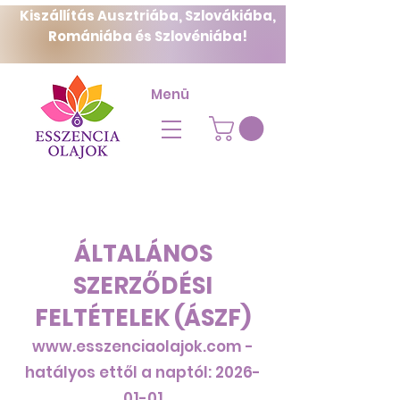
Kiszállítás Ausztriába, Szlovákiába,
Romániába és Szlovéniába!
Menü
ÁLTALÁNOS
SZERZŐDÉSI
FELTÉTELEK (ÁSZF)
www.esszenciaolajok.com
-
hatályos ettől a naptól:
2026-
01-01