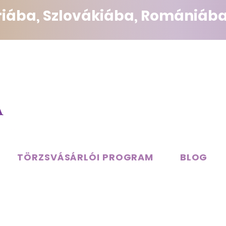
triába, Szlovákiába, Romániába
TÖRZSVÁSÁRLÓI PROGRAM
BLOG