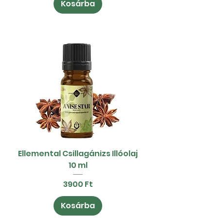
Kosárba
Ellemental Csillagánizs Illóolaj
10 ml
Ár
3900 Ft
Kosárba