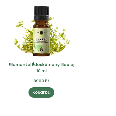
Ellemental Édeskömény Illóolaj
10 ml
Ár
3900 Ft
Kosárba