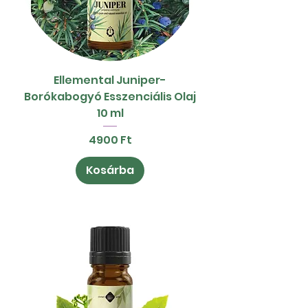
Ellemental Juniper-
Borókabogyó Esszenciális Olaj
10 ml
Ár
4900 Ft
Kosárba