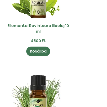
Ellemental Ravintsara Illóolaj 10
ml
Ár
4500 Ft
Kosárba