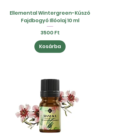
Ellemental Wintergreen-Kúszó
Fajdbogyó Illóolaj 10 ml
Ár
3500 Ft
Kosárba