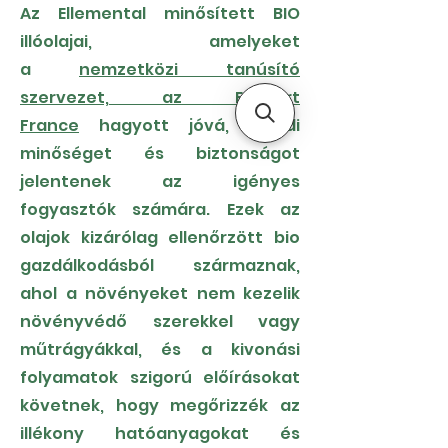
Az Ellemental minősített BIO
illóolajai, amelyeket
a
nemzetközi tanúsító
szervezet, az Ecocert
France
hagyott jóvá, valódi
minőséget és biztonságot
jelentenek az igényes
fogyasztók számára. Ezek az
olajok kizárólag ellenőrzött bio
gazdálkodásból származnak,
ahol a növényeket nem kezelik
növényvédő szerekkel vagy
műtrágyákkal, és a kivonási
folyamatok szigorú előírásokat
követnek, hogy megőrizzék az
illékony hatóanyagokat és