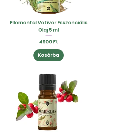
Ellemental Vetiver Esszenciális
Olaj 5 ml
Ár
4900 Ft
Kosárba