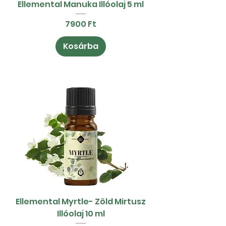
Ellemental Manuka Illóolaj 5 ml
Ár
7900 Ft
Kosárba
Ellemental Myrtle- Zöld Mirtusz
Illóolaj 10 ml