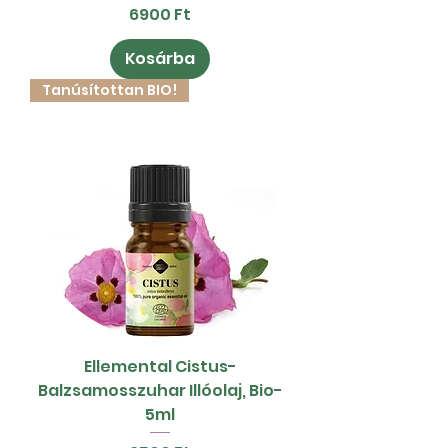
Ár
6900 Ft
Kosárba
Tanúsítottan BIO!
Ellemental Cistus-
Balzsamosszuhar Illóolaj, Bio-
5ml