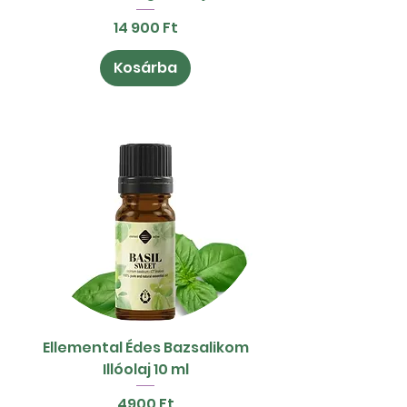
Ár
14 900 Ft
Kosárba
Ellemental Édes Bazsalikom
Illóolaj 10 ml
Ár
4900 Ft