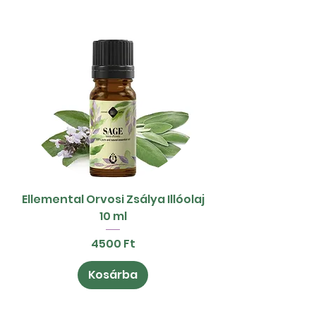
Ellemental Orvosi Zsálya Illóolaj
10 ml
Ár
4500 Ft
Kosárba