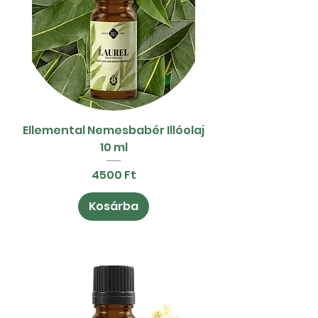
Ellemental Nemesbabér Illóolaj
10 ml
Ár
4500 Ft
Kosárba