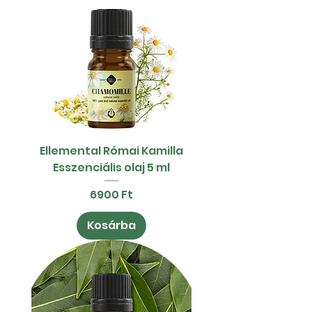
Ellemental Római Kamilla
Esszenciális olaj 5 ml
Ár
6900 Ft
Kosárba