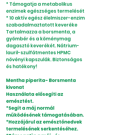
* Támogatja a metabolikus
enzimek egészséges termelését
* 10 aktív egész élelmiszer-enzim
szabadalmaztatott keveréke
Tartalmazza a borsmenta, a
gyömbér és a köménymag
dagasztó keverékét. Nátrium-
lauril-szulfátmentes HPMC
növényi kapszulák. Biztonságos
és hatékony!
Mentha piperita- Borsmenta
kivonat
Használata elősegíti az
emésztést.
*Segít a máj normál
működésének támogatásában.
*Hozzájárul az emésztőnedvek
termelésének serkentéséhez.