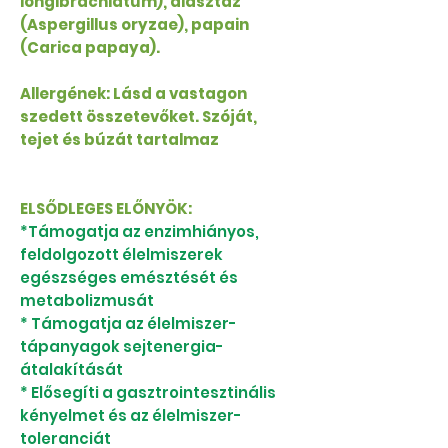
longibrachiatum), diasztáz
(Aspergillus oryzae), papain
(Carica papaya).
Allergének: Lásd a vastagon
szedett összetevőket. Szóját,
tejet és búzát tartalmaz
ELSŐDLEGES ELŐNYÖK:
*Támogatja az enzimhiányos,
feldolgozott élelmiszerek
egészséges emésztését és
metabolizmusát
* Támogatja az élelmiszer-
tápanyagok sejtenergia-
átalakítását
* Elősegíti a gasztrointesztinális
kényelmet és az élelmiszer-
toleranciát