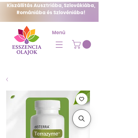
Kiszállítás Ausztriába, Szlovákiába,
Romániába és Szlovéniába!
Menü