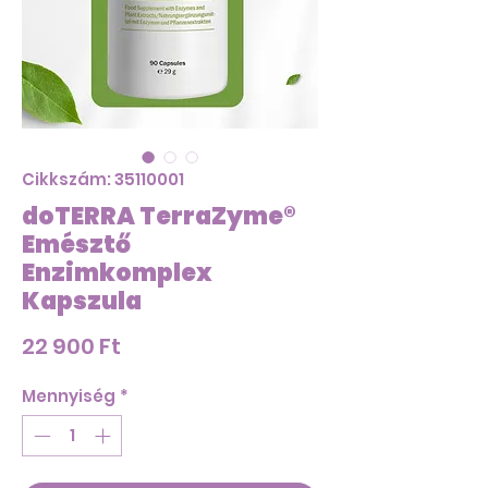
Cikkszám: 35110001
doTERRA TerraZyme®
Emésztő
Enzimkomplex
Kapszula
Ár
22 900 Ft
Mennyiség
*