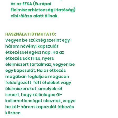
és az EFSA (Európai
Élelmiszerbiztonsági Hatóság)
elbírálása alatt állnak.
HASZNÁLATI ÚTMUTATÓ:
Vegyen be szükség szerint egy-
három növényi kapszulát
étkezéssel egész nap. Ha az
étkezés sok friss, nyers
élelmiszert tartalmaz, vegyen be
egy kapszulát. Ha az étkezés
magában foglalja a magasan
feldolgozott, főtt ételeket vagy
élelmiszereket, amelyekről
ismert, hogy különleges GI-
kellemetlenséget okoznak, vegye
be két-három kapszulát étkezés
közben.