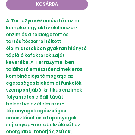
KOSÁRBA
A TerraZyme® emésztő enzim
komplex egy aktív élelmiszer-
enzim és a feldolgozott és
tartósítószerrel töltött
élelmiszerekben gyakran hiányzó
tápláló kofaktorok saját
keveréke. A TerraZyme-ben
található emésztőenzimek erős
kombinációja támogatja az
egészséges biokémiai funkciók
szempontjából kritikus enzimek
folyamatos előállítását,
beleértve az élelmiszer-
tápanyagok egészséges
emésztését és a tápanyagok
sejtanyag-metabolizálását az
energiába. fehérjék, zsírok,