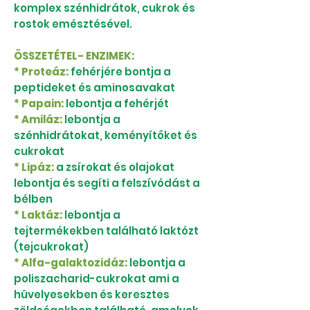
komplex szénhidrátok, cukrok és
rostok emésztésével.
ÖSSZETÉTEL- ENZIMEK:
* Proteáz:
fehérjére bontja a
peptideket és aminosavakat
* Papain:
lebontja a fehérjét
* Amiláz:
lebontja a
szénhidrátokat, keményítőket és
cukrokat
* Lipáz:
a zsírokat és olajokat
lebontja és segíti a felszívódást a
bélben
* Laktáz:
lebontja a
tejtermékekben található laktózt
(tejcukrokat)
* Alfa-galaktozidáz:
lebontja a
poliszacharid-cukrokat ami a
hüvelyesekben és keresztes