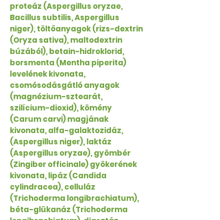
proteáz (Aspergillus oryzae,
Bacillus subtilis, Aspergillus
niger), töltőanyagok (rizs-dextrin
(Oryza sativa), maltodextrin
búzából), betain-hidroklorid,
borsmenta (Mentha piperita)
levelének kivonata,
csomósodásgátló anyagok
(magnézium-sztearát,
szilícium-dioxid), kömény
(Carum carvi) magjának
kivonata, alfa-galaktozidáz,
(Aspergillus niger), laktáz
(Aspergillus oryzae), gyömbér
(Zingiber officinale) gyökerének
kivonata, lipáz (Candida
cylindracea), celluláz
(Trichoderma longibrachiatum),
béta-glükanáz (Trichoderma