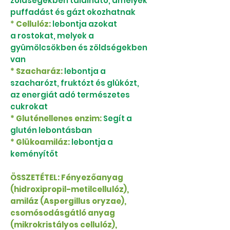
zöldségekben található, amelyek
puffadást és gázt okozhatnak
*
Cellulóz:
lebontja azokat
a rostokat, melyek a
gyümölcsökben és zöldségekben
van
* Szacharáz:
lebontja a
szacharózt, fruktózt és glükózt,
az energiát adó természetes
cukrokat
* Gluténellenes enzim:
Segít a
glutén lebontásban
* Glükoamiláz:
lebontja a
keményítőt
ÖSSZETÉTEL: Fényezőanyag
(hidroxipropil-metilcellulóz),
amiláz (Aspergillus oryzae),
csomósodásgátló anyag
(mikrokristályos cellulóz),