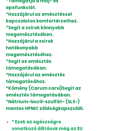
*Támogatja a máj- és
epefunkciót.
*Hozzájárul az emésztéssel
kapcsolatos komfortérzethez.
*Segít a zsírok könnyebb
megemésztésében.
*Hozzájárul a zsírok
hatékonyabb
megemésztéséhez.
*Segít az emésztés
támogatásában.
*Hozzájárul az emésztés
támogatásához.
*Kömény (Carum carvi)Segít az
emésztés támogatásában.
*Nátrium-lauril-szulfát- (SLS-)
mentes HPMC zöldségkapszulák.
* Ezek az egészségre
vonatkozó állítások még az EU