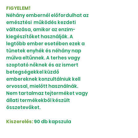
FIGYELEM!
Néhány embernél előfordulhat az
emésztési működés kezdeti
változása, amikor az enzim-
kiegészítőket használják. A
legtöbb ember esetében ezek a
tünetek enyhék és néhány nap
múlva eltűnnek. A terhes vagy
szoptató nőknek és az ismert
betegségekkel küzdő
embereknek konzultálniuk kell
orvossal, mielőtt használnák.
Nem tartalmaz tejterméket vagy
állati termékekből készült
összetevőket.
Kiszerelés:
90 db kapszula