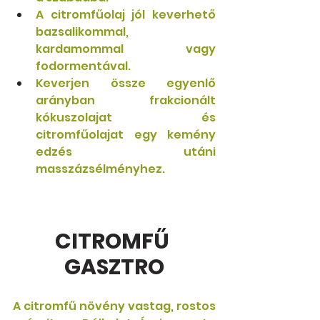
A citromfűolaj jól keverhető 
bazsalikommal, 
kardamommal vagy 
fodormentával. 
Keverjen össze egyenlő 
arányban frakcionált 
kókuszolajat és 
citromfűolajat egy kemény 
edzés utáni 
masszázsélményhez.
CITROMFŰ 
GASZTRO
A citromfű növény vastag, rostos 