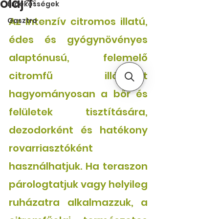
olaj🌴
Érdekességek
Az intenzív citromos illatú, 
Gasztro
édes és gyógynövényes 
alaptónusú, felemelő 
citromfű illóolajat 
hagyományosan a bőr és 
felületek tisztítására, 
dezodorként és hatékony 
rovarriasztóként 
használhatjuk. 
Ha teraszon 
párologtatjuk vagy helyileg 
ruházatra alkalmazzuk, a 