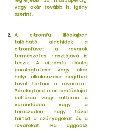
legfeljebb 30 másodpercig, 
vagy akár tovább is, igény 
szerint.
A citromfű illóolajban 
található aldehidek a 
citromfüvet a rovarok 
természetes riasztójává is 
teszik. A citromfű illóolaj 
párologtatása vagy akár 
helyi alkalmazása segíthet 
távol tartani a rovarokat. 
Párologtasd a citromfűolajat 
beltéren vagy kültéren a 
verandádon vagy a 
teraszodon, hogy távol 
tartsd a szúnyogokat és a 
rovarokat. Ha aggódsz 