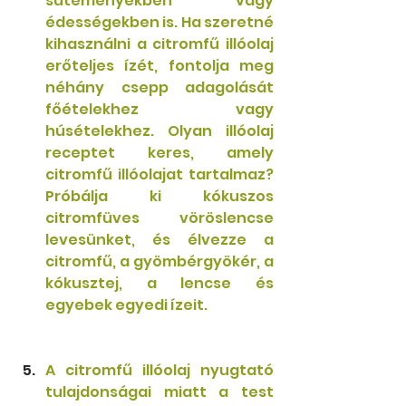
süteményekben vagy 
édességekben is. Ha szeretné 
kihasználni a citromfű illóolaj 
erőteljes ízét, fontolja meg 
néhány csepp adagolását 
főételekhez vagy 
húsételekhez. Olyan illóolaj 
receptet keres, amely 
citromfű illóolajat tartalmaz? 
Próbálja ki kókuszos 
citromfüves vöröslencse 
levesünket, és élvezze a 
citromfű, a gyömbérgyökér, a 
kókusztej, a lencse és 
egyebek egyedi ízeit.
A citromfű illóolaj nyugtató 
tulajdonságai miatt a test 