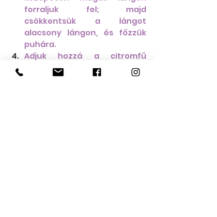
forraljuk fel; majd 
csökkentsük a lángot 
alacsony lángon, és főzzük 
puhára.
Adjuk hozzá a citromfű 
illóolajat, és főzzük kb. 30 
percig, amíg a lencse 
megpuhul. Ízesítsük sóval és 
borssal ízlés szerint.
Add hozzá a spenótot, és 
keverd addig, amíg 
megpuhul.
Díszítsük egy evőkanál 
frissen apróra vágott 
korianderrel és egy evőkanál 
tejföllel.
Tippek: