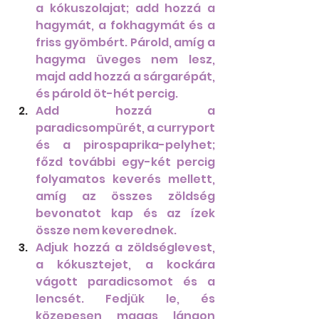
a kókuszolajat; add hozzá a 
hagymát, a fokhagymát és a 
friss gyömbért. Párold, amíg a 
hagyma üveges nem lesz, 
majd add hozzá a sárgarépát, 
és párold öt-hét percig.
Add hozzá a 
paradicsompürét, a curryport 
és a pirospaprika-pelyhet; 
főzd további egy-két percig 
folyamatos keverés mellett, 
amíg az összes zöldség 
bevonatot kap és az ízek 
össze nem keverednek.
Adjuk hozzá a zöldséglevest, 
a kókusztejet, a kockára 
vágott paradicsomot és a 
lencsét. Fedjük le, és 
közepesen magas lángon 