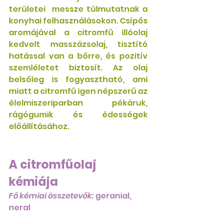
területei  messze túlmutatnak a 
konyhai felhasználásokon. Csípős 
aromájával a citromfű illóolaj 
kedvelt masszázsolaj, tisztító 
hatással van a bőrre, és pozitív 
szemléletet biztosít. Az olaj 
belsőleg is fogyasztható, ami 
miatt a citromfű igen népszerű az 
élelmiszeriparban pékáruk, 
rágógumik és édességek 
előállításához. 
A citromfűolaj 
kémiája
Fő kémiai összetevők:
 geranial, 
neral