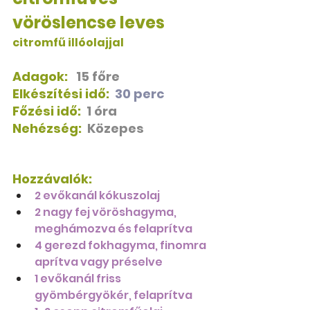
vöröslencse leves
citromfű illóolajjal
Adagok:
15 főre
Elkészítési idő:  
30 perc
Főzési idő:  
1 óra
Nehézség:
Közepes
Hozzávalók:
2 evőkanál kókuszolaj
2 nagy fej vöröshagyma, 
meghámozva és felaprítva
4 gerezd fokhagyma, finomra 
aprítva vagy préselve
1 evőkanál friss 
gyömbérgyökér, felaprítva