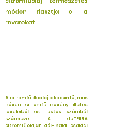
citromfűolaj természetes 
módon riasztja el a 
rovarokat.
A citromfű illóolaj a kocsinfű, más 
néven citromfű növény illatos 
leveleiből és rostos szárából 
származik. A doTERRA 
citromfűolajat dél-indiai családi 