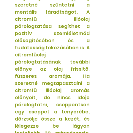
szeretné szüntetni a 
mentális fáradtságot. A 
citromfű illóolaj 
párologtatása segíthet a 
pozitív szemléletmód 
elősegítésében és a 
tudatosság fokozásában is. A 
citromfűolaj 
párologtatásának további 
előnye az olaj frissítő, 
fűszeres aromája. Ha 
szeretné megtapasztalni a 
citromfű illóolaj aromás 
előnyeit, de nincs ideje 
párologtatni, cseppentsen 
egy cseppet a tenyerébe, 
dörzsölje össze a kezét, és 
lélegezze be lágyan 