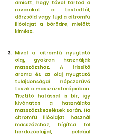
amiatt, hogy távol tartod a 
rovarokat a testedtől, 
dörzsöld vagy fújd a citromfű 
illóolajat a bőrödre, mielőtt 
kimész. 
Mivel a citromfű nyugtató 
olaj, gyakran használják 
masszázshoz. A frissítő 
aroma és az olaj nyugtató 
tulajdonságai népszerűvé 
teszik a masszázsterápiában. 
Tisztító hatással is bír, így 
kívánatos a használata 
masszázskezelések során. Ha 
citromfű illóolajat használ 
masszázshoz, hígítsa fel 
hordozóolajjal, például 