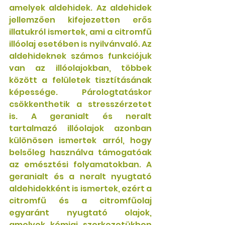
amelyek aldehidek. Az aldehidek 
jellemzően kifejezetten erős 
illatukról ismertek, ami a citromfű 
illóolaj esetében is nyilvánvaló. Az 
aldehideknek számos funkciójuk 
van az illóolajokban, többek 
között a felületek tisztításának 
képessége. Párologtatáskor 
csökkenthetik a stresszérzetet 
is. A geranialt és neralt 
tartalmazó illóolajok azonban 
különösen ismertek arról, hogy 
belsőleg használva támogatóak 
az emésztési folyamatokban. A 
geranialt és a neralt nyugtató 
aldehidekként is ismertek, ezért a 
citromfű és a 
citromfűolaj
egyaránt nyugtató olajok, 
amelyek kémiai szerkezetükben 