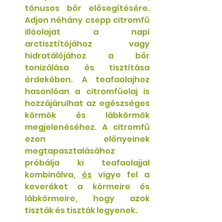
tónusos bőr elősegítésére. 
Adjon néhány csepp citromfű 
illóolajat a napi 
arctisztítójához vagy 
hidratálójához a bőr 
tonizálása és tisztítása 
érdekében. A teafaolajhoz 
hasonlóan a citromfűolaj is 
hozzájárulhat az egészséges 
körmök és lábkörmök 
megjelenéséhez. A citromfű 
ezen előnyeinek 
megtapasztalásához 
próbálja ki teafaolajjal 
kombinálva, 
és
 vigye fel a 
keveréket a körmeire és 
lábkörmeire, hogy azok 
tiszták és tiszták legyenek. 