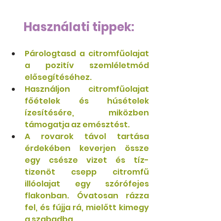
Használati tippek:
Párologtasd a citromfűolajat 
a pozitív szemléletmód 
elősegítéséhez.
Használjon citromfűolajat 
főételek és húsételek 
ízesítésére, miközben 
támogatja az emésztést.
A rovarok távol tartása 
érdekében keverjen össze 
egy csésze vizet és tíz-
tizenöt csepp citromfű 
illóolajat egy szórófejes 
flakonban. Óvatosan rázza 
fel, és fújja rá, mielőtt kimegy 
a szabadba.