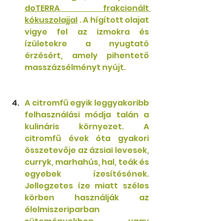
doTERRA frakcionált 
kókuszolajjal
 . A hígított olajat 
vigye fel az izmokra és 
ízületekre a nyugtató 
érzésért, amely pihentető 
masszázsélményt nyújt. 
A citromfű egyik leggyakoribb 
felhasználási módja talán a 
kulináris környezet. A 
citromfű évek óta gyakori 
összetevője az ázsiai levesek, 
curryk, marhahús, hal, teák és 
egyebek ízesítésének. 
Jellegzetes íze miatt széles 
körben használják az 
élelmiszeriparban 