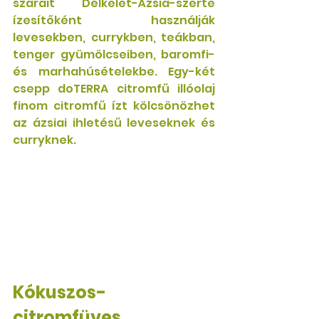
szárait Délkelet-Ázsia-szerte 
ízesítőként használják 
levesekben, currykben, teákban, 
tenger gyümölcseiben, baromfi- 
és marhahúsételekbe. Egy-két 
csepp doTERRA citromfű illóolaj 
finom citromfű ízt kölcsönözhet 
az ázsiai ihletésű leveseknek és 
curryknek.
Kókuszos-
citromfüves 