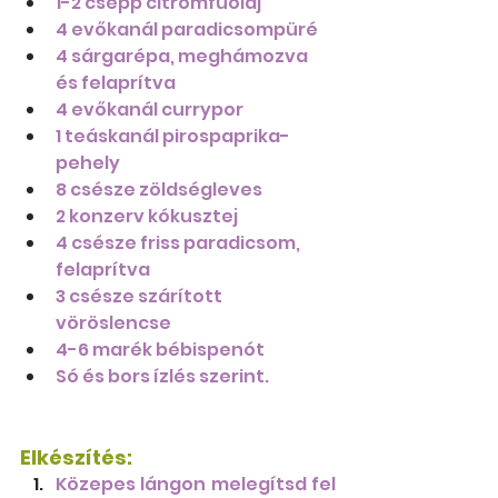
1-2 csepp citromfűolaj
4 evőkanál paradicsompüré
4 sárgarépa, meghámozva 
és felaprítva
4 evőkanál currypor
1 teáskanál pirospaprika-
pehely
8 csésze zöldségleves
2 konzerv kókusztej
4 csésze friss paradicsom, 
felaprítva
3 csésze szárított 
vöröslencse
4-6 marék bébispenót
Só és bors ízlés szerint.
Elkészítés:
Közepes lángon melegítsd fel 