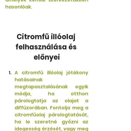
hasonlóak.
Citromfű illóolaj 
felhasználása és 
előnyei
A citromfű illóolaj
 jótékony 
hatásainak 
megtapasztalásának egyik 
módja, ha otthon 
párologtatja az olajat a 
diffúzorában. Fontolja meg a 
citromfűolaj párologtatását, 
ha le szeretné győzni az 
idegesség érzését, vagy meg 