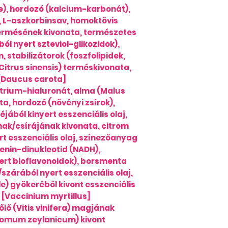
), hordozó (kalcium-karbonát),
 L-aszkorbinsav, homoktövis
ermésének kivonata, természetes
ól nyert szteviol-glikozidok),
 stabilizátorok (foszfolipidek,
Citrus sinensis) terméskivonata,
[Daucus carota]
rium-hialuronát, alma (Malus
a, hordozó (növényi zsírok),
éjából kinyert esszenciális olaj,
nak/csírájának kivonata, citrom
ert esszenciális olaj, színezőanyag
denin-dinukleotid (NADH),
yert bioflavonoidok), borsmenta
/szárából nyert esszenciális olaj,
e) gyökeréből kivont esszenciális
 [Vaccinium myrtillus]
ő (Vitis vinifera) magjának
momum zeylanicum) kivont