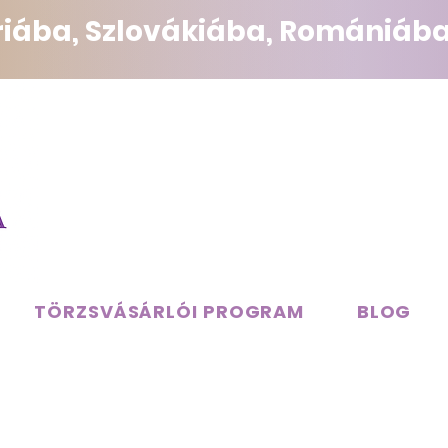
triába, Szlovákiába, Romániába
TÖRZSVÁSÁRLÓI PROGRAM
BLOG