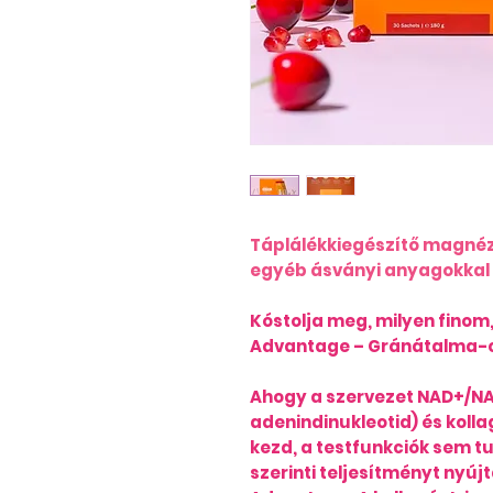
Táplálékkiegészítő magnéz
egyéb ásványi anyagokkal 
Kóstolja meg, milyen finom
Advantage – Gránátalma-c
Ahogy a szervezet NAD+/NA
adenindinukleotid) és koll
kezd, a testfunkciók sem t
szerinti teljesítményt nyúj