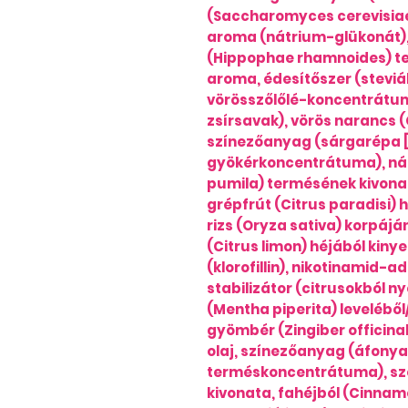
(Saccharomyces cerevisiae
aroma (nátrium-glükonát),
(Hippophae rhamnoides) t
aroma, édesítőszer (steviáb
vörösszőlőlé-koncentrátum,
zsírsavak), vörös narancs (
színezőanyag (sárgarépa 
gyökérkoncentrátuma), nát
pumila) termésének kivonat
grépfrút (Citrus paradisi) h
rizs (Oryza sativa) korpájá
(Citrus limon) héjából kiny
(klorofillin), nikotinamid-a
stabilizátor (citrusokból n
(Mentha piperita) leveléből
gyömbér (Zingiber officinal
olaj, színezőanyag (áfonya
terméskoncentrátuma), szől
kivonata, fahéjból (Cinna