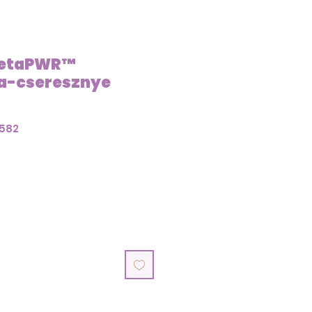
MetaPWR™
a-cseresznye
7582