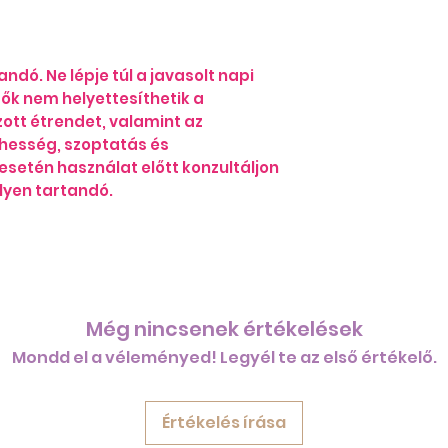
ndó. Ne lépje túl a javasolt napi
ők nem helyettesíthetik a
ott étrendet, valamint az
hesség, szoptatás és
esetén használat előtt konzultáljon
lyen tartandó.
Még nincsenek értékelések
Mondd el a véleményed! Legyél te az első értékelő.
Értékelés írása