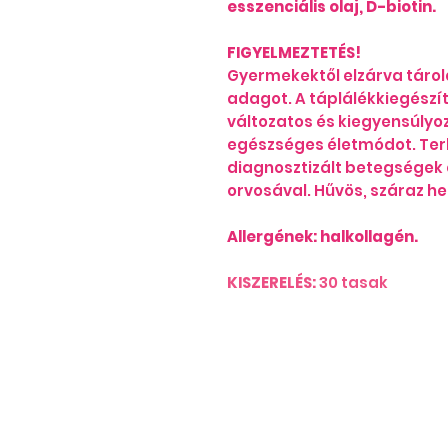
esszenciális olaj, D-biotin.
FIGYELMEZTETÉS!
Gyermekektől elzárva tárola
adagot. A táplálékkiegészít
változatos és kiegyensúlyoz
egészséges életmódot. Ter
diagnosztizált betegségek 
orvosával. Hűvös, száraz he
Allergének: halkollagén.
KISZERELÉS:
30 tasak