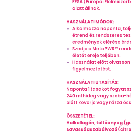
EFSA (Európai Élelmiszer
alatt állnak.
HASZNÁLATI MÓDOK:
Alkalmazza naponta, telj
étrend és rendszeres tes
eredmények elérése érd
Szedje a MetaPWR™ rendsz
életét ereje teljében.
Használat előtt olvasson
figyelmeztetést.
HASZNÁLATI UTASÍTÁS:
Naponta 1 tasakot fogyasszo
240 ml hideg vagy szoba-h
előtt keverje vagy rázza ös
ÖSSZETÉTEL:
Halkollagén, töltőanyag (
savasságszabályozó (citro