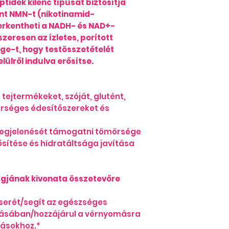
tidek kilenc típusát biztosítja
magasabb vér
int NMN-t (nikotinamid-
alkalózis)
erkentheti a NADH- és NAD+-
gyógyszerek -
eresen az ízletes, porított
vízhajtók hat
fokozott stres
e-t, hogy testösszetételét
túl sok szénhi
lülről indulva erősítse.
intenzív böjt
A testünkben le
elektrolitok: a k
ejtermékeket, szóját, glutént,
foszfát, klorid 
erséges édesítőszereket és
elektrolitoknak a
Kalcium:
a leggy
megjelenését támogatni tömörsége
testben. A kalci
sítése és hidratáltsága javítása
csontokban talál
Továbbá az izo
idegek, a véral
 magjának kivonata összetevőre
szempontjából is
Nátrium:
a fő kat
erét/segít az egészséges
sejten kívül. Sz
ásában/hozzájárul a vérnyomásra
az egész testben
tásokhoz.*
az idegi jelátvite