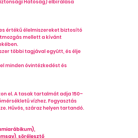
biztonsági Hatóság) elbírálása
belső szervek se
száz biokémiai 
testben. Segít f
és idegfunkcióka
es értékű élelmiszereket biztosító
szívritmust, tá
tmozgás mellett a kívánt
és erősíti a cso
ekében.
a vércukorszinte
er többi tagjával együtt, és élje
energia metabol
– Fokozott és ta
betegség, hányá
 el minden óvintézkedést és
szervezet sok ele
pótolni kell elekt
segítségével
– diéta vagy étel
n el. A tasak tartalmát adja 150–
kialakuló elektro
őmérsékletű vízhez. Fogyasztás
alkalmazzuk na
sze. Hűvös, száraz helyen tartandó.
– fokozott izzadás
vagy hőség miat
elektrolitot vesz
gumiarábikum),
szükséges
msav), sörélesztő