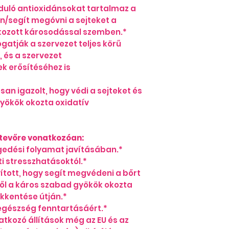
uló antioxidánsokat tartalmaz a
Kálium:
a fő kati
/segít megóvni a sejteket a
sejten belül. A 
kozott károsodással szemben.*
szív, a vesék, az
atják a szervezet teljes körű
emésztőrendsze
, és a szervezet
Foszfát:
egy embe
 erősítéséhez is
ki. Nagy része a
található, ahol 
meg. Emellett fo
an igazolt, hogy védi a sejteket és
szénhidrát és a z
yökök okozta oxidatív
szövetek és a se
fenntartásáért é
fehérjék előállítá
tevőre vonatkozóan:
Klorid:
a fő anion
egedési folyamat javításában.*
sejten kívül. A k
ti stresszhatásoktól.*
folyadékegyensú
ott, hogy segít megvédeni a bőrt
egyensúlyának a
től a káros szabad gyökök okozta
Magnézium:
a n
kkentése útján.*
ásványi anyag a 
 egészség fenntartásáért.*
található magné
atkozó állítások még az EU és az
van, a másik fele