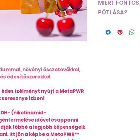
MIÉRT FONTOS
PÓTLÁSA?
Az elektrolitok 
jelenlévő ásván
elektromos tölté
egyensúlyban tar
sejtekben, lehet
jelek mozgását, a
kommunikációt. 
iummal, növényi összetevőkkel,
szív, az izmok é
és édesítőszerekkel
működéséhez.
Mi okozhatja az 
, édes ízélményt nyújt a MetaPWR
felborulását?
seresznye ízben!
Az elektrolit eg
lehet:
DH- (nikotinamid-
folyadékveszté
agéntermelése idővel csappanni
hányás, vagy
udják többé a legjobb képességeik
elégtelen fol
tani. Itt jön a képbe a MetaPWR™
krónikus légz