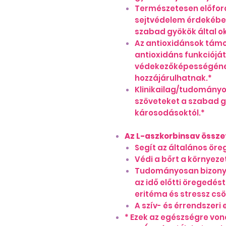
Természetesen előford
sejtvédelem érdekében
szabad gyökök által o
Az antioxidánsok támog
antioxidáns funkcióját
védekezőképességének
hozzájárulhatnak.*
Klinikailag/tudományos
szöveteket a szabad g
károsodásoktól.*
Az L-aszkorbinsav össze
Segít az általános ör
Védi a bőrt a környeze
Tudományosan bizonyít
az idő előtti öregedés
eritéma és stressz csö
A szív- és érrendszeri
* Ezek az egészségre von