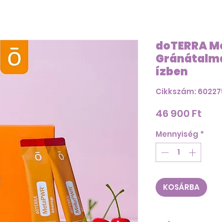
doTERRA 
Gránátalm
ízben
Cikkszám: 6022
Ár
46 900 Ft
Mennyiség
*
KOSÁRBA