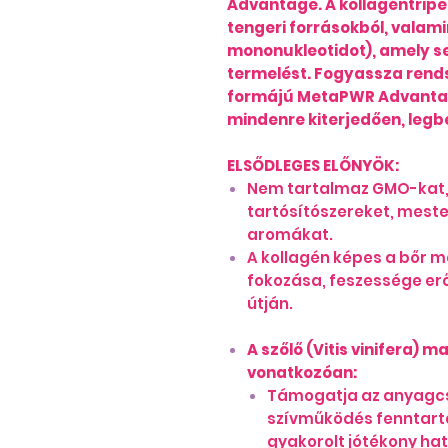
Advantage. A kollagéntripep
tengeri forrásokból, valam
mononukleotidot), amely s
termelést. Fogyassza rendsz
formájú MetaPWR Advantag
mindenre kiterjedően, legbe
ELSŐDLEGES ELŐNYÖK:
Nem tartalmaz GMO-kat, t
tartósítószereket, mest
aromákat.
A kollagén képes a bőr 
fokozása, feszessége erő
útján.
A szőlő (Vitis vinifera)
vonatkozóan:
Támogatja az anyagcs
szívműködés fenntart
gyakorolt jótékony ha