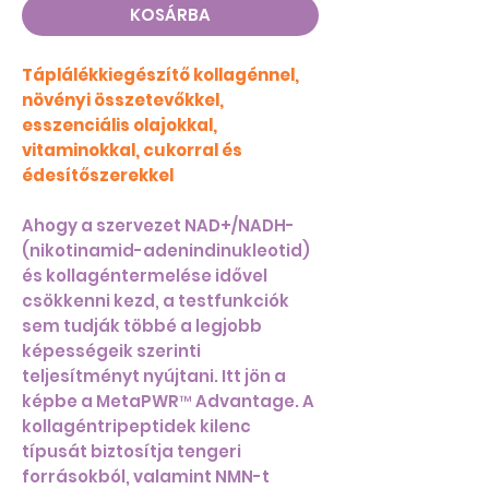
KOSÁRBA
Táplálékkiegészítő kollagénnel,
növényi összetevőkkel,
esszenciális olajokkal,
vitaminokkal, cukorral és
édesítőszerekkel
Ahogy a szervezet NAD+/NADH-
(nikotinamid-adenindinukleotid)
és kollagéntermelése idővel
csökkenni kezd, a testfunkciók
sem tudják többé a legjobb
képességeik szerinti
teljesítményt nyújtani. Itt jön a
képbe a MetaPWR™ Advantage. A
kollagéntripeptidek kilenc
típusát biztosítja tengeri
forrásokból, valamint NMN-t