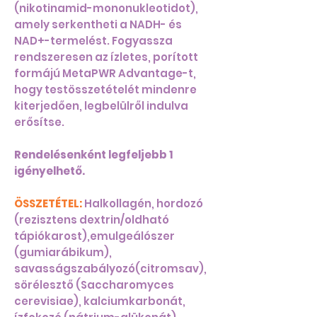
(nikotinamid-mononukleotidot),
amely serkentheti a NADH- és
NAD+-termelést. Fogyassza
rendszeresen az ízletes, porított
formájú MetaPWR Advantage-t,
hogy testösszetételét mindenre
kiterjedően, legbelülről indulva
erősítse.
Rendelésenként legfeljebb 1
igényelhető.
ÖSSZETÉTEL:
Halkollagén, hordozó
(rezisztens dextrin/oldható
tápiókarost),emulgeálószer
(gumiarábikum),
savasságszabályozó(citromsav),
sörélesztő (Saccharomyces
cerevisiae), kalciumkarbonát,