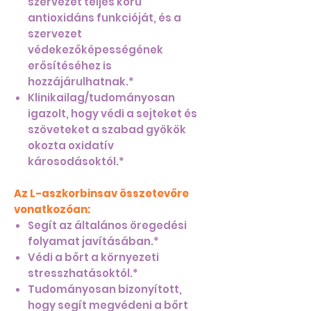
szervezet teljes körű
antioxidáns funkcióját, és a
szervezet
védekezőképességének
erősítéséhez is
hozzájárulhatnak.*
Klinikailag/tudományosan
igazolt, hogy védi a sejteket és
szöveteket a szabad gyökök
okozta oxidatív
károsodásoktól.*
Az L-aszkorbinsav összetevőre
vonatkozóan:
Segít az általános öregedési
folyamat javításában.*
Védi a bőrt a környezeti
stresszhatásoktól.*
Tudományosan bizonyított,
hogy segít megvédeni a bőrt