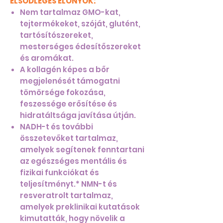
ELSŐDLEGES ELŐNYÖK:
Nem tartalmaz GMO-kat,
tejtermékeket, szóját, glutént,
tartósítószereket,
mesterséges édesítőszereket
és aromákat.
A kollagén képes a bőr
megjelenését támogatni
tömörsége fokozása,
feszessége erősítése és
hidratáltsága javítása útján.
NADH-t és további
összetevőket tartalmaz,
amelyek segítenek fenntartani
az egészséges mentális és
fizikai funkciókat és
teljesítményt.* NMN-t és
resveratrolt tartalmaz,
amelyek preklinikai kutatások
kimutatták, hogy növelik a