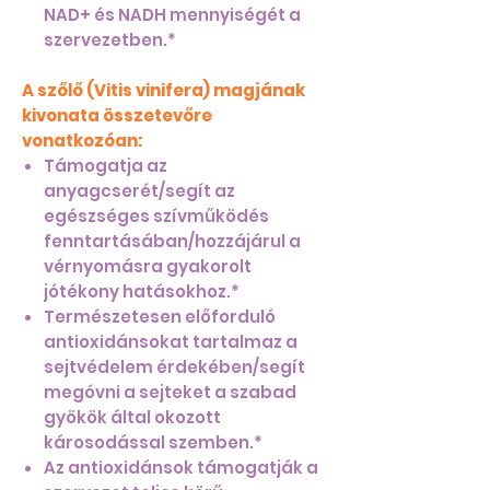
NAD+ és NADH mennyiségét a
szervezetben.*
A szőlő (Vitis vinifera) magjának
kivonata összetevőre
vonatkozóan:
Támogatja az
anyagcserét/segít az
egészséges szívműködés
fenntartásában/hozzájárul a
vérnyomásra gyakorolt
jótékony hatásokhoz.*
Természetesen előforduló
antioxidánsokat tartalmaz a
sejtvédelem érdekében/segít
megóvni a sejteket a szabad
gyökök által okozott
károsodással szemben.*
Az antioxidánsok támogatják a