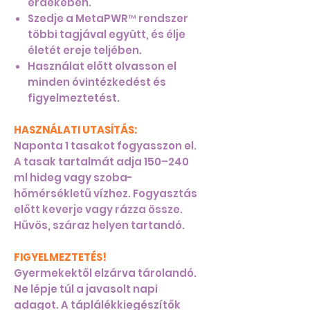
érdekében.
Szedje a MetaPWR™ rendszer
többi tagjával együtt, és élje
életét ereje teljében.
Használat előtt olvasson el
minden óvintézkedést és
figyelmeztetést.
HASZNÁLATI UTASÍTÁS:
Naponta 1 tasakot fogyasszon el.
A tasak tartalmát adja 150–240
ml hideg vagy szoba-
hőmérsékletű vízhez. Fogyasztás
előtt keverje vagy rázza össze.
Hűvös, száraz helyen tartandó.
FIGYELMEZTETÉS!
Gyermekektől elzárva tárolandó.
Ne lépje túl a javasolt napi
adagot. A táplálékkiegészítők