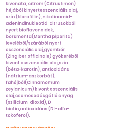
kivonata, citrom (Citrus limon)
héjából kinyertesszenciális olaj,
szín (klorofillin), nikotinamid-
adenindinukleotid, citrusokból
nyert bioflavonoidok,
borsmenta(Mentha piperita)
leveléből/szárából nyert
esszenciális olaj,gyömbér
(Zingiber officinale) gyökeréből
kivont esszenciális olaj,szín
(béta-karotin), antioxidáns
(nátrium-aszkorbát),
fahéjból(Cinnamomum
zeylanicum) kivont esszenciális
olaj,csomósodásgátló anyag
(szilícium-dioxid), D-
biotin,antioxidáns (DL-alfa-
tokoferol).