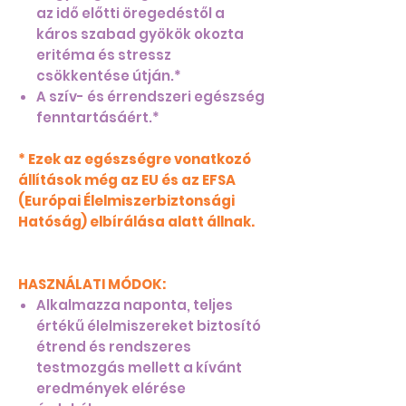
az idő előtti öregedéstől a
káros szabad gyökök okozta
eritéma és stressz
csökkentése útján.*
A szív- és érrendszeri egészség
fenntartásáért.*
* Ezek az egészségre vonatkozó
állítások még az EU és az EFSA
(Európai Élelmiszerbiztonsági
Hatóság) elbírálása alatt állnak.
HASZNÁLATI MÓDOK:
Alkalmazza naponta, teljes
értékű élelmiszereket biztosító
étrend és rendszeres
testmozgás mellett a kívánt
eredmények elérése