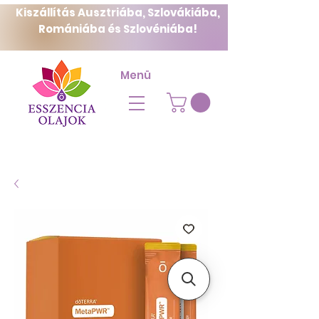
Kiszállítás Ausztriába, Szlovákiába,
Romániába és Szlovéniába!
Menü