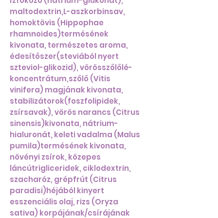
ízfokozó (nátrium-glükonát),
maltodextrin,L-aszkorbinsav,
homoktövis (Hippophae
rhamnoides)termésének
kivonata, természetes aroma,
édesítőszer(steviából nyert
szteviol-glikozid), vörösszőlőlé-
koncentrátum,szőlő (Vitis
vinifera) magjának kivonata,
stabilizátorok(foszfolipidek,
zsírsavak), vörös narancs (Citrus
sinensis)kivonata, nátrium-
hialuronát, keleti vadalma (Malus
pumila)termésének kivonata,
növényi zsírok, közepes
láncútrigliceridek, ciklodextrin,
szacharóz, grépfrút (Citrus
paradisi)héjából kinyert
esszenciális olaj, rizs (Oryza
sativa) korpájának/csírájának