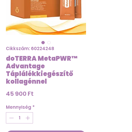
Cikkszám: 60224248
doTERRA MetaPWR™
Advantage
Táplálékkiegészítő
kollagénnel
Ár
45 900 Ft
Mennyiség
*