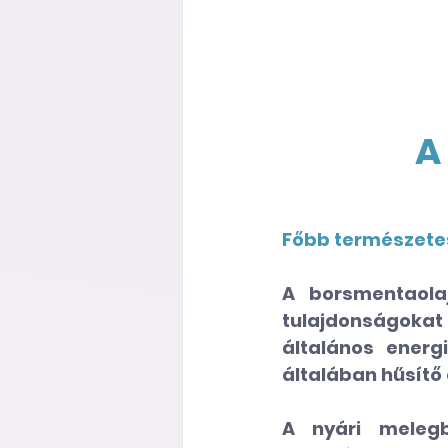
A
Főbb természetes
A borsmentaolaj
tulajdonságoka
általános energ
általában hűsítő 
A nyári melegb