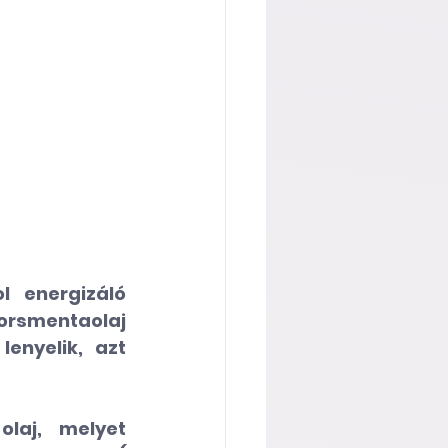
 energizáló 
rsmentaolaj 
enyelik, azt 
laj, melyet 