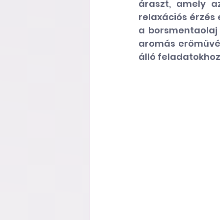
áraszt, amely a
relaxációs érzés e
a borsmentaolaj
aromás erőművé vá
álló feladatokhoz.