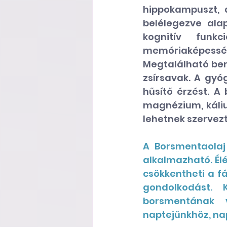
hippokampuszt, 
belélegezve ala
kognitív funk
memóriaképessé
Megtalálható ben
zsírsavak. A gyó
hűsítő érzést. A
magnézium, káli
lehetnek szervez
A Borsmentaolaj 
alkalmazható. Élé
csökkentheti a fá
gondolkodást. 
 
borsmentának 
naptejünkhöz, na