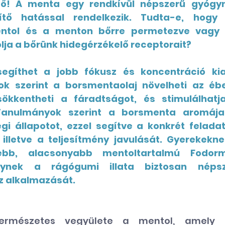
ítő! A menta egy rendkívül népszerű gyógyn
ítő hatással rendelkezik. Tudta-e, hogy 
ntol és a menton bőrre permetezve vagy b
lja a bőrünk hidegérzékelő receptorait?
ok szerint a borsmentaolaj növelheti az ébe
csökkentheti a fáradtságot, és stimulálhatj
 Tanulmányok szerint a borsmenta aromája
gi állapotot, ezzel segítve a konkrét feladat
 illetve a teljesítmény javulását. Gyerekekne
bb, alacsonyabb mentoltartalmú Fodorme
lynek a rágógumi illata biztosan népsze
z alkalmazását.
rmészetes vegyülete a mentol, amely st