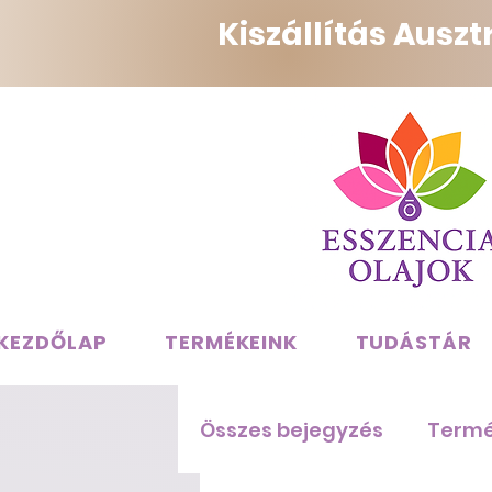
Kiszállítás Ausz
KEZDŐLAP
TERMÉKEINK
TUDÁSTÁR
Összes bejegyzés
Term