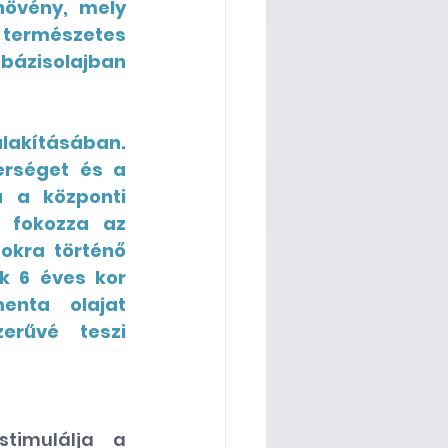
övény, mely 
természetes 
ázisolajban 
rséget és a 
a a központi 
 fokozza az 
okra történő 
k 6 éves kor 
nta olajat 
rűvé teszi 
imulálja a 