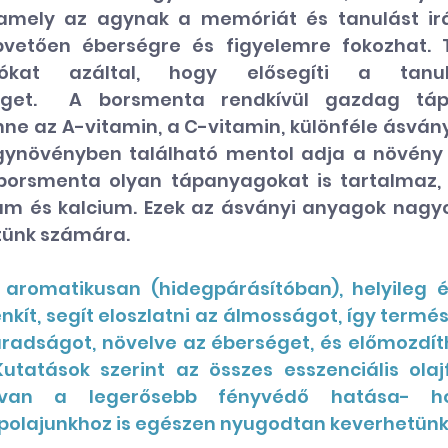
amely az agynak a memóriát és tanulást irá
pvetően éberségre és figyelemre fokozhat. 
ciókat azáltal, hogy elősegíti a tan
get.  
A borsmenta rendkívül gazdag tápa
ne az A-vitamin, a C-vitamin, különféle ásvány
gynövényben található mentol adja a növény á
 borsmenta olyan tápanyagokat is tartalmaz, m
um és kalcium. Ezek az ásványi anyagok nagy
tünk számára. 
aromatikusan (hidegpárásítóban), helyileg és
nkít, segít eloszlatni az álmosságot, így term
radságot, növelve az éberséget, és előmozdítha
Kutatások szerint az összes esszenciális olajf
van a legerősebb fényvédő hatása- hoz
polajunkhoz is egészen nyugodtan keverhetünk 