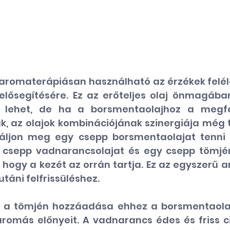
aromaterápiásan használható az érzékek felélé
elősegítésére. Ez az erőteljes olaj önmagában 
 lehet, de ha a borsmentaolajhoz a megfele
k, az olajok kombinációjának szinergiája még t
báljon meg egy csepp borsmentaolajat tenni 
 csepp vadnarancsolajat és egy csepp tömjén
 hogy a kezét az orrán tartja. Ez az egyszerű 
táni felfrissüléshez.  
 
a tömjén 
hozzáadása ehhez a borsmentaolaj
omás előnyeit. A vadnarancs édes és friss citr