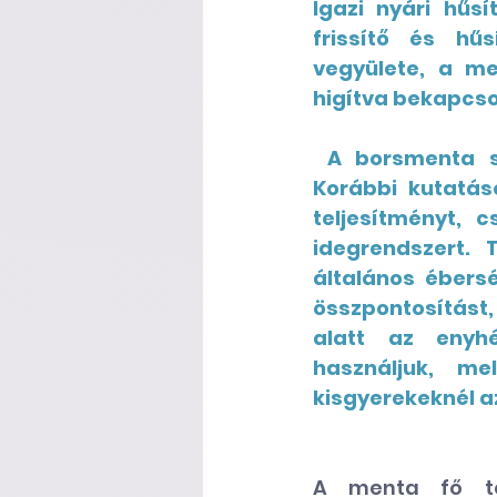
Igazi nyári hűs
frissítő és hűs
vegyülete, a me
higítva bekapcso
 A borsmenta segíthet a jobb fókusz és koncentráció kialakításában. 
Korábbi kutatás
teljesítményt, 
idegrendszert.
általános ébersé
összpontosítást,
alatt az enyhé
használjuk, me
kisgyerekeknél a
A menta fő te