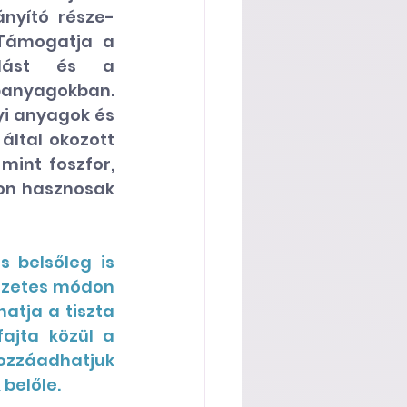
nyító része-
Támogatja a 
ulást és a 
nyagokban. 
i anyagok és 
ltal okozott 
int foszfor, 
on hasznosak 
 belsőleg is 
észetes módon 
tja a tiszta 
ajta közül a 
záadhatjuk 
belőle. 