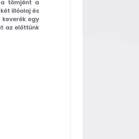
 
a tömjént
 a 
t illóolaj és 
 keverék egy 
 az előttünk 