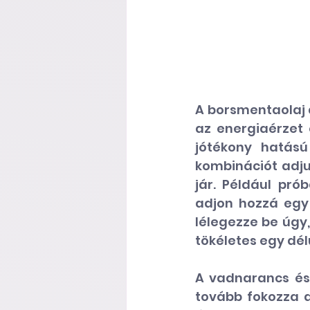
A borsmentaolaj 
az energiaérzet 
jótékony hatású
kombinációt adju
jár. Például pró
adjon hozzá egy
lélegezze be úgy,
tökéletes egy délu
A vadnarancs
 és
tovább fokozza ar