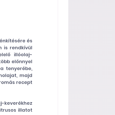
nkítésére és 
is rendkívül 
lő illóolaj-
öbb előnnyel 
a tenyerébe, 
olajat, majd 
aromás recept 
-keverékhez 
usos illatot 