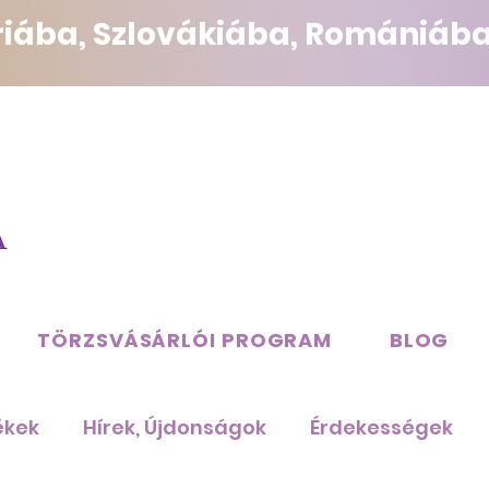
triába, Szlovákiába, Romániába
TÖRZSVÁSÁRLÓI PROGRAM
BLOG
ékek
Hírek, Újdonságok
Érdekességek