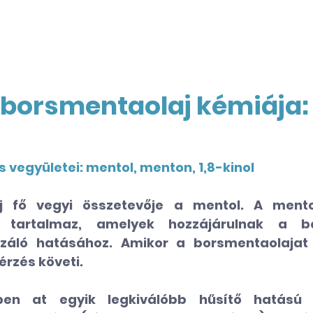
 borsmentaolaj kémiája:
 vegyületei: mentol, menton, 1,8-kinol
 fő vegyi összetevője a mentol. A mentol
t tartalmaz, amelyek hozzájárulnak a bo
izáló hatásához. Amikor a borsmentaolajat l
érzés követi. 
en at egyik legkiválóbb hűsítő hatású o