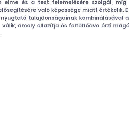
z elme és a test felemelésére szolgál, míg
lősegítésére való képessége miatt értékelik. E ké
 nyugtató tulajdonságainak kombinálásával a
lik, amely ellazítja és feltöltődve érzi magát
  