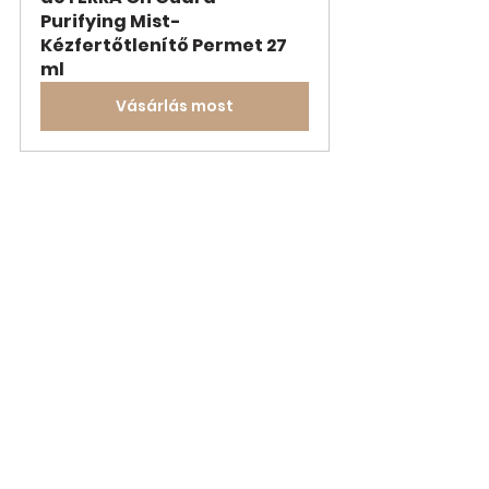
Purifying Mist- 
Kézfertőtlenítő Permet 27 
ml
Vásárlás most