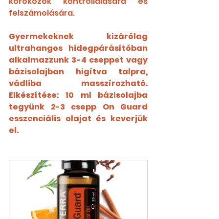
kórokozók kontrollálására és 
felszámolására.
Gyermekeknek kizárólag 
ultrahangos hidegpárásítóban 
alkalmazzunk 3-4 cseppet vagy 
bázisolajban higítva talpra, 
vádliba masszírozható. 
Elkészítése: 10 ml bázisolajba 
tegyünk 2-3 csepp On Guard 
esszenciális olajat és keverjük 
el.