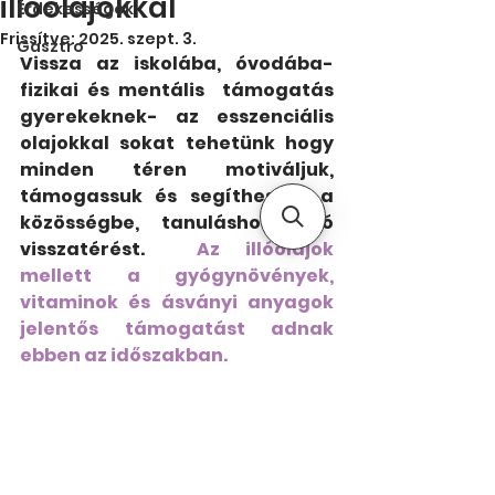
illóolajokkal
Érdekességek
Frissítve:
2025. szept. 3.
Gasztro
Vissza az iskolába, óvodába- 
fizikai és mentális  támogatás 
gyerekeknek- az esszenciális 
olajokkal sokat tehetünk hogy 
minden téren motiváljuk, 
támogassuk és segíthessük a 
közösségbe, tanuláshoz való 
visszatérést. 
 Az illóolajok 
mellett a 
gyógynövények
, 
vitaminok 
és ásványi anyagok 
jelentős támogatást adnak 
ebben az időszakban.