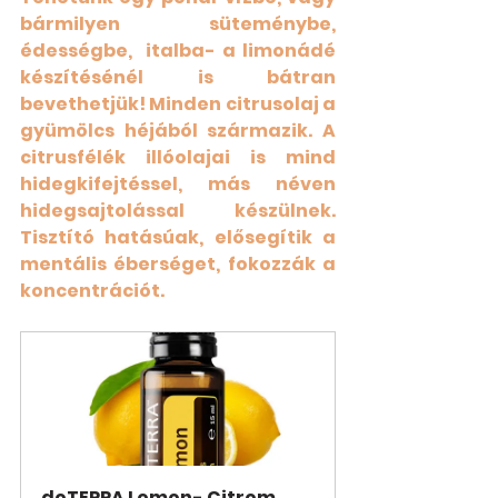
bármilyen süteménybe, 
édességbe,  italba- a limonádé 
készítésénél is bátran 
bevethetjük! Minden citrusolaj a 
gyümölcs héjából származik. A 
citrusfélék illóolajai is mind 
hidegkifejtéssel, más néven 
hidegsajtolással készülnek. 
Tisztító hatásúak, elősegítik a 
mentális éberséget, fokozzák a 
koncentrációt.
doTERRA Lemon- Citrom 