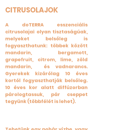
CITRUSOLAJOK
A doTERRA esszenciális  
citrusolajai olyan tisztaságúak, 
melyeket belsőleg is 
fogyaszthatunk: többek között 
mandarin, bergamott, 
grapefruit, citrom, lime, zöld 
mandarin,  és vadnarancs.  
Gyerekek kizárólag 10 éves 
kortól fogyaszthatják belsőleg. 
10 éves kor alatt diffúzorban 
párologtassuk, pár cseppet 
tegyünk (többfélét is lehet).
Tehetünk egy pohár vízbe, vagy 