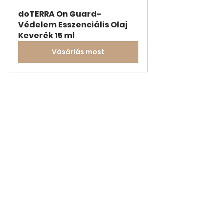
doTERRA On Guard- 
Védelem Esszenciális Olaj 
Keverék 15 ml
Vásárlás most