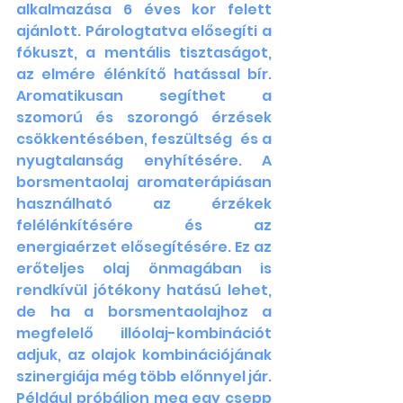
alkalmazása 6 éves kor felett 
ajánlott. Párologtatva elősegíti a 
fókuszt, a mentális tisztaságot, 
az elmére élénkítő hatással bír.  
Aromatikusan segíthet a 
szomorú és szorongó érzések 
csökkentésében, feszültség  és a 
nyugtalanság enyhítésére.
A 
borsmentaolaj aromaterápiásan 
használható az érzékek 
felélénkítésére és az 
energiaérzet elősegítésére. Ez az 
erőteljes olaj önmagában is 
rendkívül jótékony hatású lehet, 
de ha a borsmentaolajhoz a 
megfelelő illóolaj-kombinációt 
adjuk, az olajok kombinációjának 
szinergiája még több előnnyel jár. 
Például próbáljon meg egy csepp 