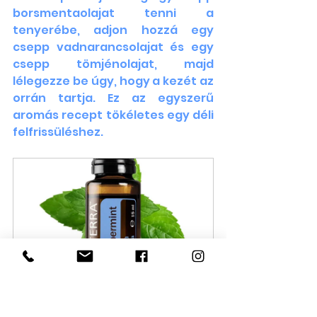
borsmentaolajat tenni a 
tenyerébe, adjon hozzá egy 
csepp vadnarancsolajat és egy 
csepp tömjénolajat, majd 
lélegezze be úgy, hogy a kezét az 
orrán tartja. Ez az egyszerű 
aromás recept tökéletes egy déli 
felfrissüléshez. 
doTERRA Peppermint- 
Borsmenta Esszenciális Olaj 
15 ml