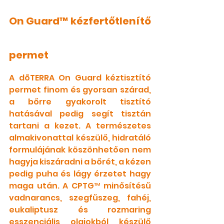
On Guard™ kézfertőtlenítő 
permet
A dōTERRA On Guard kéztisztító 
permet finom és gyorsan szárad, 
a bőrre gyakorolt tisztító 
hatásával pedig segít tisztán 
tartani a kezet. A természetes 
almakivonattal készülő, hidratáló 
formulájának köszönhetően nem 
hagyja kiszáradni a bőrét, a kézen 
pedig puha és lágy érzetet hagy 
maga után. A CPTG™ minősítésű 
vadnarancs, szegfűszeg, fahéj, 
eukaliptusz és rozmaring 
esszenciális olajokból készülő 