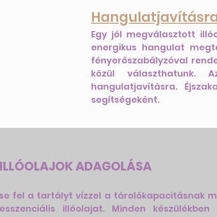
Hangulatjavításra
Egy jól megválasztott il
energikus hangulat megte
fényerőszabályzóval rend
közül választhatunk. 
hangulatjavításra. Éjsza
segítségeként.
 ILLÓOLAJOK ADAGOLÁSA
tse fel a tartályt vízzel a tárolókapacitásnak
esszenciális illóolajat. Minden készülékben