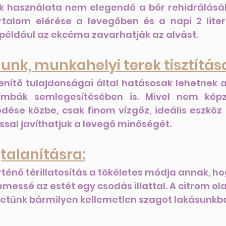
k használata nem elegendő a bőr rehidrálásá
talom elérése a levegőben és a napi 2 liter
 például az ekcéma zavarhatják az alvást.
nunk, munkahelyi terek tisztítás
tőtlenítő tulajdonságai által hatásosak lehetn
mbák semlegesítésében is. Mivel nem képz
ése közbe, csak finom vízgőz, ideális eszköz a
ással javíthatjuk a levegő minőségét.
gtalanításra:
örténő térillatosítás a tökéletes módja annak, h
messé az estét egy csodás illattal. A citrom ola
etünk bármilyen kellemetlen szagot lakásunkb