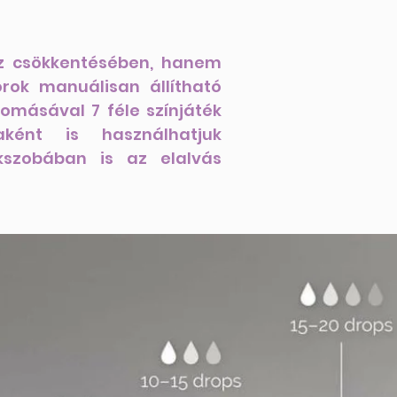
ssz csökkentésében, hanem
rok manuálisan állítható
másával 7 féle színjáték
ként is használhatjuk
ekszobában is az elalvás