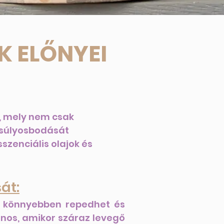
 ELŐNYEI
, mely nem csak
k súlyosbodását
szenciális olajok és
át:
or könnyebben repedhet és
jnos, amikor száraz levegő