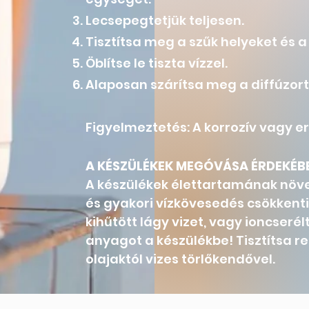
Lecsepegtetjük teljesen.
Tisztítsa meg a szűk helyeket és 
Öblítse le tiszta vízzel.
Alaposan szárítsa meg a diffúzor
Figyelmeztetés: A korrozív vagy er
A KÉSZÜLÉKEK MEGÓVÁSA ÉRDEKÉB
​A készülékek élettartamának növe
és gyakori vízkövesedés csökkenti
kihűtött lágy vizet, vagy ioncserélt
anyagot a készülékbe! Tisztítsa re
olajaktól vizes törlőkendővel.