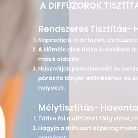
A DIFFÚZOROK TISZTÍT
Rendszeres Tisztítás- 
Kapcsolja ki a diffúzort, és húzza k
A kiömlés elkerülése érdekében ürí
másik oldalán.
Használjon pamutkendőt és semlege
párásító tányér letörléséhez, és 
helyeket.
Mélytisztítás- Havonta
Töltse fel a diffúzort félig vízzel, 
Hagyja a diffúzort öt percig működ
egységet.