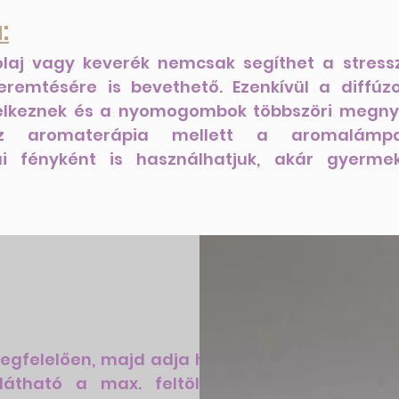
:
lóolaj vagy keverék nemcsak segíthet a stre
remtésére is bevethető. Ezenkívül a diffúzo
elkeznek és a nyomogombok többszöri megnyo
Az aromaterápia mellett a aromalámpa
kai fényként is használhatjuk, akár gyerm
 megfelelően, majd adja hozzá
 látható a max. feltölthető