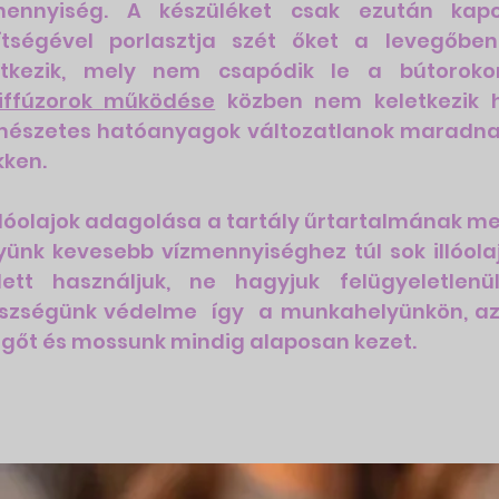
mennyiség. A készüléket csak ezután kap
ítségével porlasztja szét őket a levegőben
etkezik, mely nem csapódik le a bútoroko
iffúzorok
működése
közben nem keletkezik hő
mészetes hatóanyagok változatlanok maradna
kken.
llóolajok adagolása a tartály űrtartalmának me
yünk kevesebb vízmennyiséghez túl sok illóola
lett használjuk, ne hagyjuk felügyeletlen
szségünk védelme így a munkahelyünkön, az o
egőt és mossunk mindig alaposan kezet.