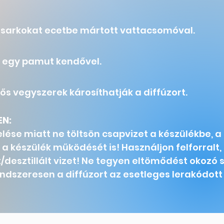
a sarkokat ecetbe mártott vattacsomóval.
t egy pamut kendővel.
ős vegyszerek károsíthatják a diffúzort.
EN:
lése miatt ne töltsön csapvizet a készülékbe, a
 a készülék működését is! Használjon felforralt
/desztillált vizet!
Ne tegyen eltömődést okozó
ndszeresen a diffúzort az esetleges lerakódott 