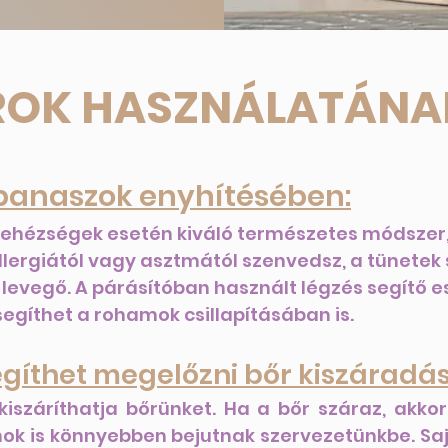
ROK HASZNÁLATÁNAK
 panaszok enyhítésében:
nehézségek esetén kiváló természetes módszer
 allergiától vagy asztmától szenvedsz, a tünete
a levegő. A párásítóban használt légzés segítő es
gíthet a rohamok csillapításában is.
gíthet megelőzni bőr kiszáradás
kiszáríthatja bőrünket. Ha a bőr száraz, akk
mok is könnyebben bejutnak szervezetünkbe. Sa