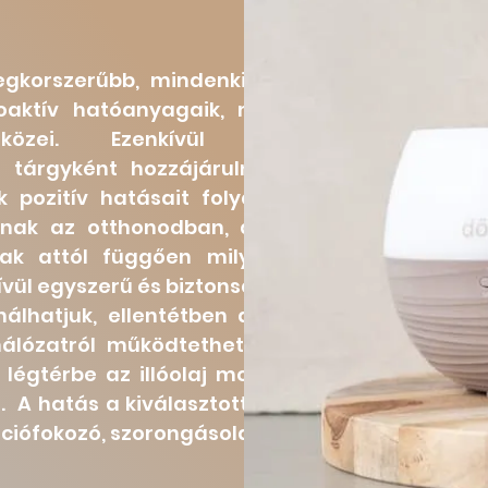
egkorszerűbb, mindenki számára
ioaktív hatóanyagaik, molekuláik
szközei. Ezenkívül lakásunk
i tárgyként hozzájárulnak a tér
ok pozitív hatásait folyamatosan
olnak az otthonodban, de levegő
nak attól függően milyen tiszta
vül egyszerű és biztonságos.
Nem
álhatjuk, ellentétben a kerámia
álózatról működtethető teljesen
légtérbe az illóolaj molekulákat,
 hatás a kiválasztott illóolajtól
rációfokozó, szorongásoldó.