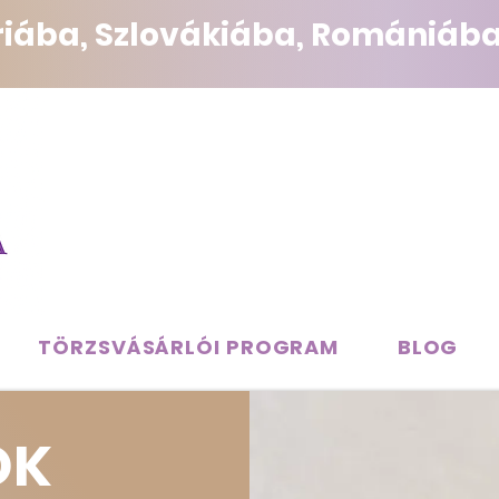
triába, Szlovákiába, Romániába
TÖRZSVÁSÁRLÓI PROGRAM
BLOG
OK