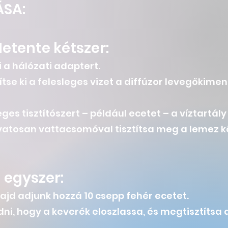
ÁSA:
Hetente kétszer:
i a hálózati adaptert.
tse ki a felesleges vizet a diffúzor levegőkime
s tisztítószert – például ecetet – a víztartály
óvatosan vattacsomóval tisztítsa meg a lemez kö
 egyszer:
majd a
djunk hozzá 10 csepp fehér ecetet.
ni, hogy a keverék eloszlassa, és megtisztítsa 