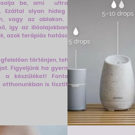
csolja be, ami ultrahang
. Ezáltal olyan hideg pára
n, vagy az ablakon. Mivel
, így az illóolajokban lévő
k, azok terápiás hatása nem
gfelelően történjen, tehát ne
jat. Figyeljünk ha gyermekek
ül a készüléket! Fontos az
tthonunkban is tisztítsuk a