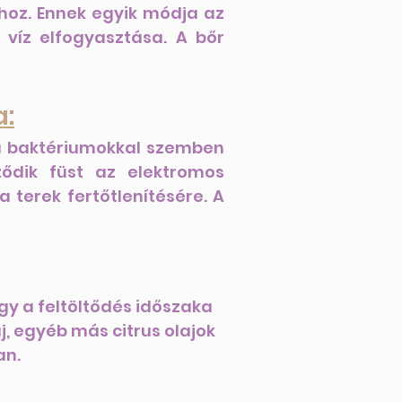
hoz. Ennek egyik módja az
 víz elfogyasztása. A bőr
a:
ek a baktériumokkal szemben
ődik füst az elektromos
 terek fertőtlenítésére. A
ogy a feltöltődés időszaka
j, egyéb más citrus olajok
an.