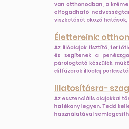
van otthonodban, a kréme
elfogadható nedvességtar
viszketését okozó hatások,
Élettereink: ottho
Az illóolajok tisztító, fer
és segítenek a penészgo
párologtató készülék működ
diffúzorok illóolaj porlaszt
Illatosításra- sza
Az esszenciális olajokkal t
hatékony legyen. Tedd kelle
használatával semlegesíth