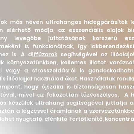
orok más néven ultrahangos hidegpárásítók
l
n elérhető módja,
az esszenciális olajok b
kony levegőbe juttatásának korszerű e
emeként is funkcionálnak, így lakberendezés
hez is. A d
iffúzorok
segítségével az illóolaj
ük környezetünkben, kellemes illatot varázs
ról vagy a stresszoldásról is gondoskodhat
is illóolajjal használod őket.​
Használatuk rendkí
empont, hogy éjszaka is biztonságosan haszn
tóval, mivel az fokozottan tűzveszélyes.
A h
os készülék ultrahang segítségével juttatja a 
ztán a légzéssel áramlanak a szervezetünkbe. A
lehet nyugtató, élénkítő, fertőtlenítő, koncent