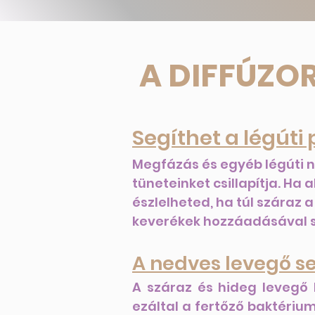
A DIFFÚZO
Segíthet a légúti
Megfázás és egyéb légúti 
tüneteinket csillapítja. Ha
észlelheted, ha túl száraz 
keverékek hozzáadásával se
A nedves levegő se
A száraz és hideg levegő 
ezáltal a fertőző baktériu